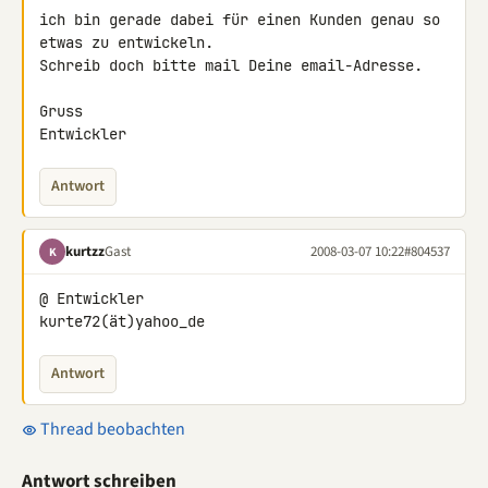
ich bin gerade dabei für einen Kunden genau so 
etwas zu entwickeln.

Schreib doch bitte mail Deine email-Adresse.

Gruss

Entwickler
Antwort
kurtzz
Gast
2008-03-07 10:22
#804537
K
@ Entwickler

kurte72(ät)yahoo_de
Antwort
Thread beobachten
Antwort schreiben