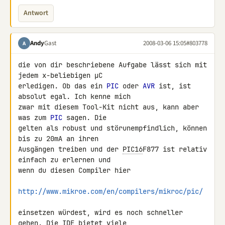
Antwort
Andy
Gast
2008-03-06 15:05
#803778
A
die von dir beschriebene Aufgabe lässt sich mit 
jedem x-beliebigen µC 

erledigen. Ob das ein 
PIC
 oder 
AVR
 ist, ist 
absolut egal. Ich kenne mich 

zwar mit diesem Tool-Kit nicht aus, kann aber 
was zum 
PIC
 sagen. Die 

gelten als robust und störunempfindlich, können 
bis zu 20mA an ihren 

Ausgängen treiben und der 
PIC16
F877 ist relativ 
einfach zu erlernen und 

wenn du diesen Compiler hier

http://www.mikroe.com/en/compilers/mikroc/pic/
einsetzen würdest, wird es noch schneller 
gehen. Die IDE bietet viele 
