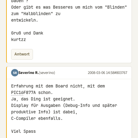
bauen ?

Oder gibt es was Besseres um mich vom "Blinden" 
zum "Halbblinden" zu 

entwickeln.

Gruß und Dank

kurtzz
Antwort
Severino R.
(severino)
2008-03-06 14:58
#803767
SR
Erfahrung mit dem Board nicht, mit dem 
PIC16
F877A schon.

Ja, das Ding ist geeignet.

Display für Ausgaben (Debug-Info und später 
produktive Info) ist dabei, 

C-Compiler ebenfalls.

Viel Spass