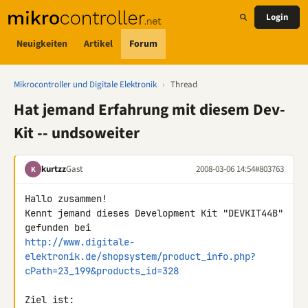
Login
Neuigkeiten
Artikel
Forum
Mikrocontroller und Digitale Elektronik
›
Thread
Hat jemand Erfahrung mit diesem Dev-
Kit -- undsoweiter
kurtzz
Gast
2008-03-06 14:54
#803763
K
Hallo zusammen!

Kennt jemand dieses Development Kit "DEVKIT44B" 
http://www.digitale-
elektronik.de/shopsystem/product_info.php?
cPath=23_199&products_id=328
Ziel ist:
