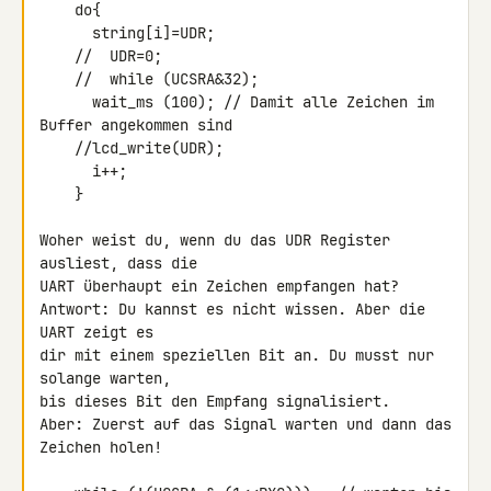
    do{

      string[i]=UDR;

    //  UDR=0;

    //  while (UCSRA&32);

      wait_ms (100); // Damit alle Zeichen im 
Buffer angekommen sind

    //lcd_write(UDR);

      i++;

    }

Woher weist du, wenn du das UDR Register 
ausliest, dass die

UART überhaupt ein Zeichen empfangen hat?

Antwort: Du kannst es nicht wissen. Aber die 
UART zeigt es

dir mit einem speziellen Bit an. Du musst nur 
solange warten,

bis dieses Bit den Empfang signalisiert.

Aber: Zuerst auf das Signal warten und dann das 
Zeichen holen!
