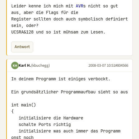
Leider kenne ich mich mit 
AVR
s nicht so gut 
aus, aber die Flags für die 

Register sollten doch auch symbolisch definiert 
sein, oder?

UCSRA&128 und so ist mühsam zum Lesen.
Antwort
Karl H.
(kbuchegg)
2008-03-07 10:51
#804566
KH
In deinem Programm ist einiges verbockt.

Ein grundsätzlicher Programmaufbau sieht so aus

int main()

{

   initialisiere die Hardware

   schalte Ports richtig

   initialisiere was auch immer das Programm 
onst noch
