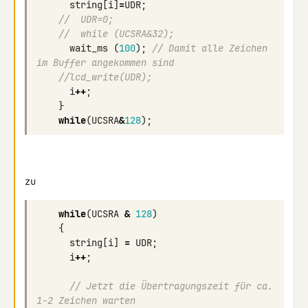
string
[
i
]
=
UDR
;
//  UDR=0;
//  while (UCSRA&32);
wait_ms
(
100
);
// Damit alle Zeichen 
im Buffer angekommen sind
//lcd_write(UDR);
i
++
;
}
while
(
UCSRA
&
128
);
while
(
UCSRA
&
128
)
{
string
[
i
]
=
UDR
;
i
++
;
// Jetzt die Übertragungszeit für ca. 
1-2 Zeichen warten