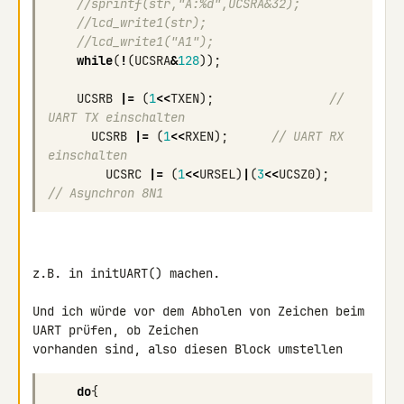
//sprintf(str,"A:%d",UCSRA&32);
//lcd_write1(str);
//lcd_write1("A1");
while
(
!
(
UCSRA
&
128
));
UCSRB
|=
(
1
<<
TXEN
);
// 
UART TX einschalten
UCSRB
|=
(
1
<<
RXEN
);
// UART RX 
einschalten
UCSRC
|=
(
1
<<
URSEL
)
|
(
3
<<
UCSZ0
);
// Asynchron 8N1
z.B. in initUART() machen.

Und ich würde vor dem Abholen von Zeichen beim 
UART prüfen, ob Zeichen 

do
{