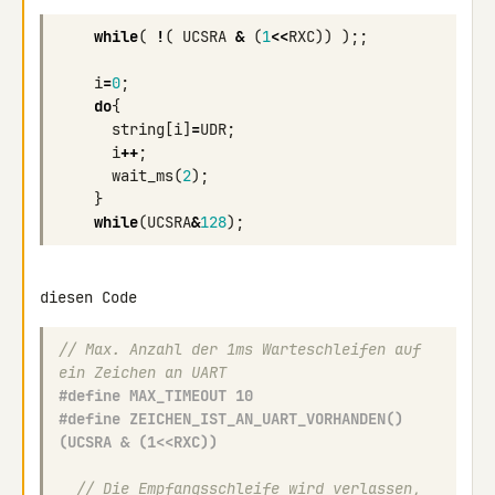
while
(
!
(
UCSRA
&
(
1
<<
RXC
))
);;
i
=
0
;
do
{
string
[
i
]
=
UDR
;
i
++
;
wait_ms
(
2
);
}
while
(
UCSRA
&
128
);
// Max. Anzahl der 1ms Warteschleifen auf 
ein Zeichen an UART
#define MAX_TIMEOUT 10
#define ZEICHEN_IST_AN_UART_VORHANDEN() 
(UCSRA & (1<<RXC))
// Die Empfangsschleife wird verlassen, 