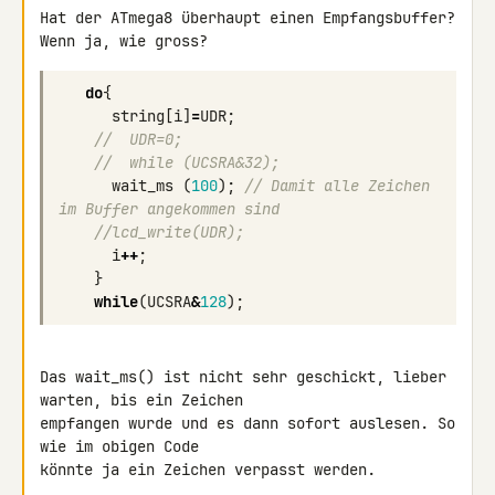
Hat der ATmega8 überhaupt einen Empfangsbuffer? 
Wenn ja, wie gross?
do
{
string
[
i
]
=
UDR
;
//  UDR=0;
//  while (UCSRA&32);
wait_ms
(
100
);
// Damit alle Zeichen 
im Buffer angekommen sind
//lcd_write(UDR);
i
++
;
}
while
(
UCSRA
&
128
);
Das wait_ms() ist nicht sehr geschickt, lieber 
warten, bis ein Zeichen 

empfangen wurde und es dann sofort auslesen. So 
wie im obigen Code 

könnte ja ein Zeichen verpasst werden.
