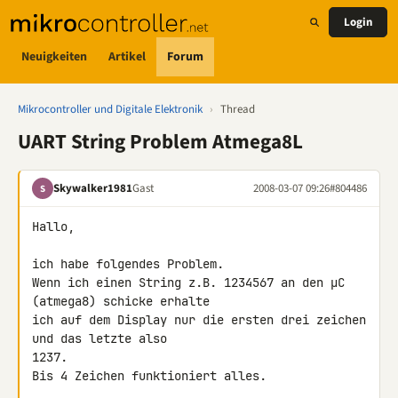
Login
Neuigkeiten
Artikel
Forum
Mikrocontroller und Digitale Elektronik
›
Thread
UART String Problem Atmega8L
Skywalker1981
Gast
2008-03-07 09:26
#804486
S
Hallo,

ich habe folgendes Problem.

Wenn ich einen String z.B. 1234567 an den µC 
(atmega8) schicke erhalte 

ich auf dem Display nur die ersten drei zeichen 
und das letzte also 

1237.

Bis 4 Zeichen funktioniert alles.
