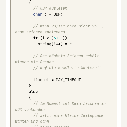
{
// UDR auslesen
char
c
=
UDR
;
// Wenn Puffer noch nicht voll, 
dann Zeichen speichern
if
(
i
<
(
32
-
1
))
string
[
i
++
]
=
c
;
// Das nächste Zeichen erhält 
wieder die Chance 
// auf die komplette Wartezeit
timeout
=
MAX_TIMEOUT
;
}
else
{
// Im Moment ist Kein Zeichen in 
UDR vorhanden
// Jetzt eine kleine Zeitspanne 
warten und dann