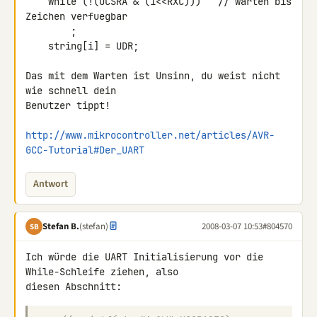
    while (!(UCSRA & (1<<RXC)))   // warten bis 
Zeichen verfuegbar

        ;

    string[i] = UDR;

Das mit dem Warten ist Unsinn, du weist nicht 
wie schnell dein

Benutzer tippt!

http://www.mikrocontroller.net/articles/AVR-
GCC-Tutorial#Der_UART
Antwort
Stefan B.
(stefan)
2008-03-07 10:53
#804570
SB
Ich würde die UART Initialisierung vor die 
While-Schleife ziehen, also 
