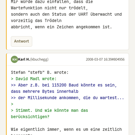
Mir würde dazu einfallen, dass die 
Wartefunktion nicht nur trödelt, 

sondern auch den Status der UART überwacht und 
vorzeitig das Trödeln 

abbricht, wenn ein Zeichen angekommen ist.
Antwort
Karl H.
(kbuchegg)
2008-03-07 16:39
#804956
KH
> David Madl wrote:
>> Aber z.B. bei 115200 Baud könnte es sein, 
dass mehrere Bytes innerhalb
>> der Millisekunde ankommen, die du wartest...
>
> Stimmt. Und wie könnte man das 
berücksichtigen?
Wie eigentlich immer, wenn es um eine zeitlich 