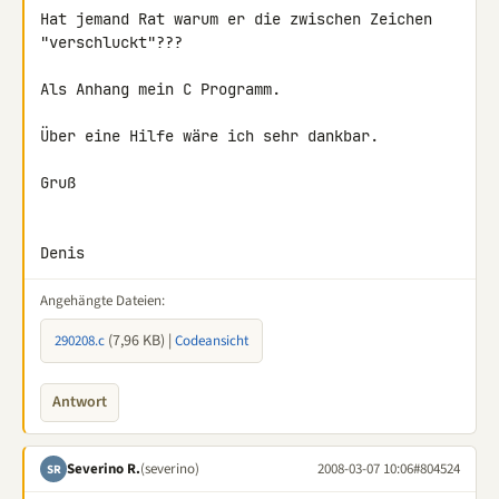
Hat jemand Rat warum er die zwischen Zeichen 
"verschluckt"???

Als Anhang mein C Programm.

Über eine Hilfe wäre ich sehr dankbar.

Gruß

Denis
Angehängte Dateien:
(7,96 KB) |
290208.c
Codeansicht
Antwort
Severino R.
(severino)
2008-03-07 10:06
#804524
SR