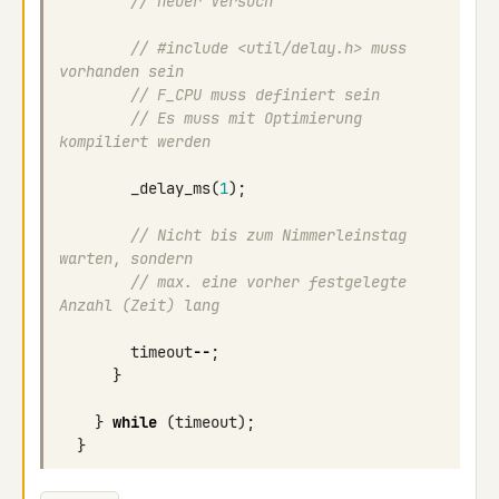
// neuer Versuch
// #include <util/delay.h> muss 
vorhanden sein
// F_CPU muss definiert sein
// Es muss mit Optimierung 
kompiliert werden
_delay_ms
(
1
);
// Nicht bis zum Nimmerleinstag 
warten, sondern
// max. eine vorher festgelegte 
Anzahl (Zeit) lang
timeout
--
;
}
}
while
(
timeout
);
}