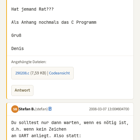
Hat jemand Rat???

Als Anhang nochmals das C Programm

Gruß

Denis
Angehängte Dateien:
(7,59 KB) |
290208.c
Codeansicht
Antwort
Stefan B.
(stefan)
2008-03-07 13:00
#804700
SB
Du solltest nur dann warten, wenn es nötig ist, 
d.h. wenn kein Zeichen 
