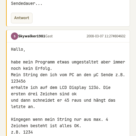
Sendedauer...
Antwort
Skywalker1981
Gast
2008-03-07 11:27
#804602
S
Hallo,

habe mein Programm etwas umgestaltet aber immer 
noch kein Erfolg.

Mein String den ich vom PC an den µC Sende z.B. 
123456

erhalte ich auf dem LCD Display 1236. Die 
ersten drei Zeichen sind ok 

und dann schneidet er 45 raus und hängt das 
letzte an.

Hingegen wenn mein String nur aus max. 4 
Zeichen besteht ist alles OK.

z.B. 1234
