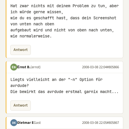
Hat zwar nichts mit deinem Problem zu tun, aber 
ich würde gerne wissen, 

wie du es geschafft hast, dass dein Screenshot 
von unten nach oben 

aufgebaut wird und nicht von oben nach unten, 
wie normalerweise.
Antwort
Εrnst B.
(ernst)
2008-03-08 22:04
#805866
ΕB
Liegts vielleicht an der "-n" Option für 
avrdude?

Die bewirkt das avrdude erstmal garnix macht...
Antwort
Dietmar E
Gast
2008-03-08 22:05
#805867
DE