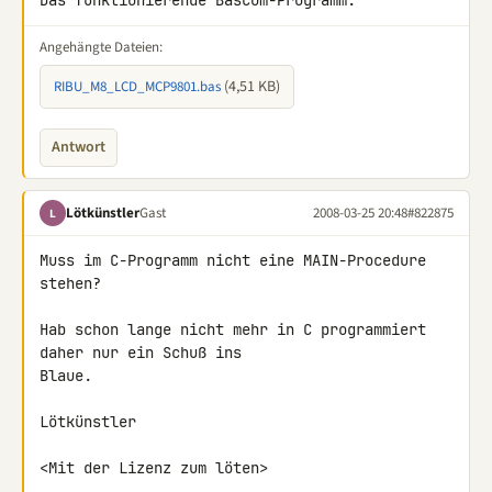
Das funktionierende Bascom-Programm.
Angehängte Dateien:
(4,51 KB)
RIBU_M8_LCD_MCP9801.bas
Antwort
Lötkünstler
Gast
2008-03-25 20:48
#822875
L
Muss im C-Programm nicht eine MAIN-Procedure 
stehen?

Hab schon lange nicht mehr in C programmiert 
daher nur ein Schuß ins 

Blaue.

Lötkünstler

<Mit der Lizenz zum löten>