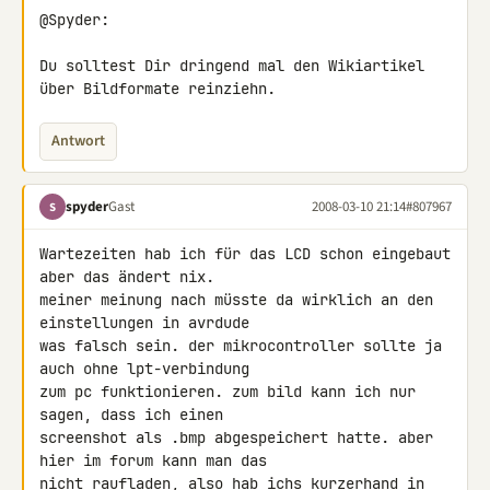
@Spyder:

Du solltest Dir dringend mal den Wikiartikel 
über Bildformate reinziehn.
Antwort
spyder
Gast
2008-03-10 21:14
#807967
S
Wartezeiten hab ich für das LCD schon eingebaut 
aber das ändert nix. 

meiner meinung nach müsste da wirklich an den 
einstellungen in avrdude 

was falsch sein. der mikrocontroller sollte ja 
auch ohne lpt-verbindung 

zum pc funktionieren. zum bild kann ich nur 
sagen, dass ich einen 

screenshot als .bmp abgespeichert hatte. aber 
hier im forum kann man das 

nicht raufladen, also hab ichs kurzerhand in 