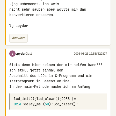
.jpg umbenannt. ich weis 

nicht sehr sauber aber wollte mir das 
konvertieren ersparen.

lg spyder
Antwort
spyder
Gast
2008-03-25 19:53
#822827
S
Gibts denn hier keinen der mir helfen kann??? 
Ich stell jetzt einmal den 

Abschnitt des LCDs im C-Programm und ein 
Testprogramm in Bascom online. 

In der main-Methode mache ich am Anfang
lcd_init
();
lcd_clear
();
DDRB
|=
0x3F
;
delay_ms
(
50
);
lcd_clear
();