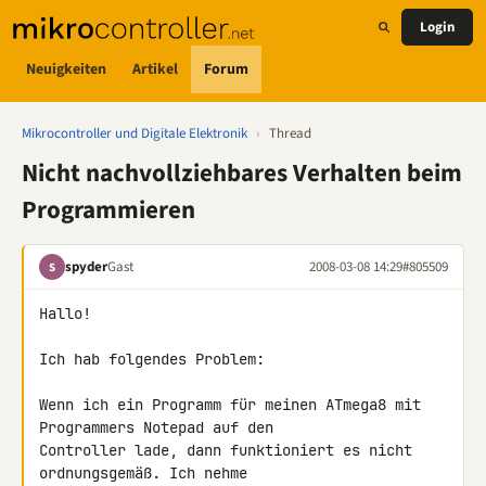
Login
Neuigkeiten
Artikel
Forum
Mikrocontroller und Digitale Elektronik
›
Thread
Nicht nachvollziehbares Verhalten beim
Programmieren
spyder
Gast
2008-03-08 14:29
#805509
S
Hallo!

Ich hab folgendes Problem:

Wenn ich ein Programm für meinen ATmega8 mit 
Programmers Notepad auf den 

Controller lade, dann funktioniert es nicht 
ordnungsgemäß. Ich nehme 
