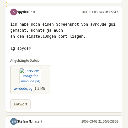
spyder
Gast
2008-03-08 14:41
#805517
S
ich habe noch einen Screenshot von avrdude gui 
gemacht. könnte ja auch 

an den einstellungen dort liegen.

lg spyder
Angehängte Dateien:
(1,2 MB)
avrdude.jpg
Antwort
Stefan N.
(laser)
2008-03-08 21:50
#805856
SN