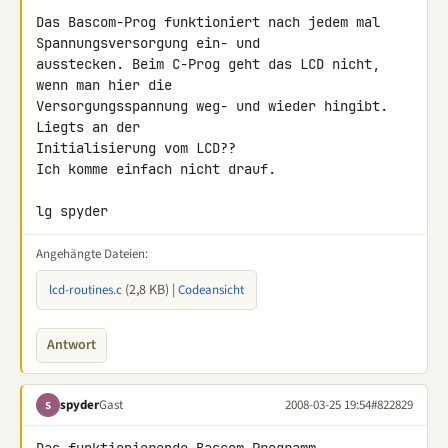
Das Bascom-Prog funktioniert nach jedem mal 
Spannungsversorgung ein- und 

ausstecken. Beim C-Prog geht das LCD nicht, 
wenn man hier die 

Versorgungsspannung weg- und wieder hingibt. 
Liegts an der 

Initialisierung vom LCD??

Ich komme einfach nicht drauf.

lg spyder
Angehängte Dateien:
(2,8 KB) |
lcd-routines.c
Codeansicht
Antwort
spyder
Gast
2008-03-25 19:54
#822829
S