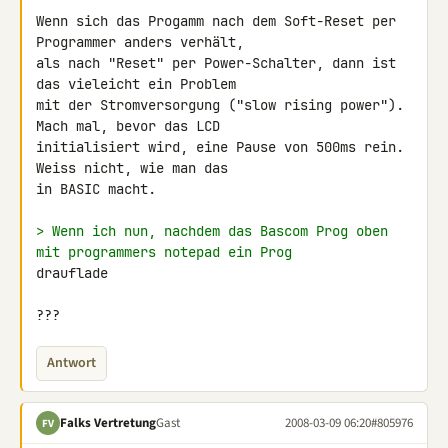
Wenn sich das Progamm nach dem Soft-Reset per 
Programmer anders verhält, 

als nach "Reset" per Power-Schalter, dann ist 
das vieleicht ein Problem 

mit der Stromversorgung ("slow rising power"). 
Mach mal, bevor das LCD 

initialisiert wird, eine Pause von 500ms rein. 
Weiss nicht, wie man das 

in BASIC macht.

> Wenn ich nun, nachdem das Bascom Prog oben 
mit programmers notepad ein Prog 
drauflade

???
Antwort
Falks Vertretung
Gast
2008-03-09 06:20
#805976
FV