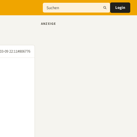
Login
ANZEIGE
03-09 22:11
#806776