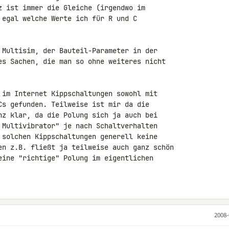
z ist immer die Gleiche (irgendwo im 

 egal welche Werte ich für R und C 

 Multisim, der Bauteil-Parameter in der 

es Sachen, die man so ohne weiteres nicht 

 im Internet Kippschaltungen sowohl mit 

Cs gefunden. Teilweise ist mir da die 

nz klar, da die Polung sich ja auch bei 

 Multivibrator" je nach Schaltverhalten 

 solchen Kippschaltungen generell keine 

en z.B. fließt ja teilweise auch ganz schön 

eine "richtige" Polung im eigentlichen 

2008-