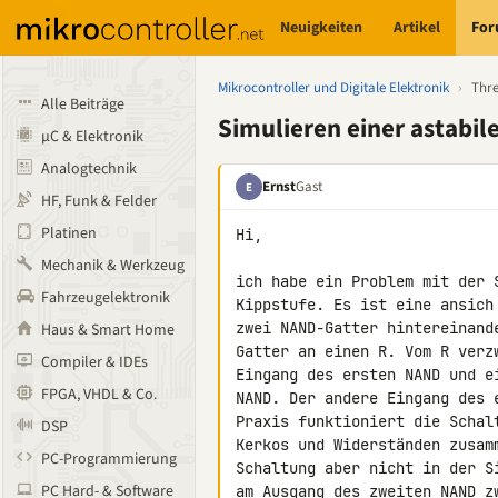
Neuigkeiten
Artikel
Fo
Mikrocontroller und Digitale Elektronik
›
Thr
Alle Beiträge
Simulieren einer astabil
µC & Elektronik
Analogtechnik
Ernst
Gast
E
HF, Funk & Felder
Platinen
Hi,

Mechanik & Werkzeug
ich habe ein Problem mit der 
Fahrzeugelektronik
Kippstufe. Es ist eine ansich
zwei NAND-Gatter hintereinand
Haus & Smart Home
Gatter an einen R. Vom R verz
Compiler & IDEs
Eingang des ersten NAND und e
FPGA, VHDL & Co.
NAND. Der andere Eingang des 
Praxis funktioniert die Schal
DSP
Kerkos und Widerständen zusam
PC-Programmierung
Schaltung aber nicht in der S
PC Hard- & Software
am Ausgang des zweiten NAND z