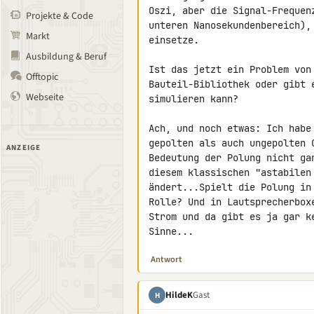
Oszi, aber die Signal-Frequen
Projekte & Code
unteren Nanosekundenbereich),
Markt
einsetze.

Ausbildung & Beruf
Ist das jetzt ein Problem von
Offtopic
Bauteil-Bibliothek oder gibt 
Webseite
simulieren kann?

Ach, und noch etwas: Ich habe
gepolten als auch ungepolten 
ANZEIGE
Bedeutung der Polung nicht ga
diesem klassischen "astabilen
ändert...Spielt die Polung in
Rolle? Und in Lautsprecherbox
Strom und da gibt es ja gar k
Sinne...
Antwort
HildeK
Gast
H