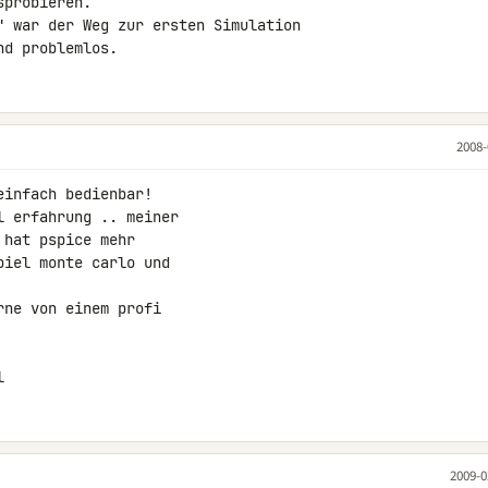
probieren.

" war der Weg zur ersten Simulation 

nd problemlos.
2008-
infach bedienbar!

 erfahrung .. meiner

hat pspice mehr

iel monte carlo und

ne von einem profi

l
2009-0