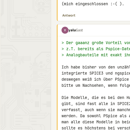
(mich eingeschlossen :-( ).
Antwort
yalu
Gast
Y
> Der gaaanz große Vorteil vo
> z.T. bereits als Pspice-Dat
> Analogbauteile mit exakt ih
Ich habe bisher von den unzäh
integrierte SPICE3 und ngspic
deswegen weiß ich über PSpice
bitte um Nachsehen, wenn folg
Die Modelle, die es bei den H
gibt, sind fast alle in SPICE
verfasst, auch wenn sie manch
werden. Da sowohl PSpice als 
man alle diese Modelle in bei
sollte es höchstens bei versc