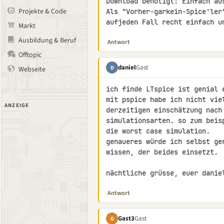
Download benötigt: Einfach aus
Projekte & Code
Als "Vorher-garkein-Spice'ler
aufjeden Fall recht einfach u
Markt
Ausbildung & Beruf
Antwort
Offtopic
daniel
Gast
D
Webseite
ich finde LTspice ist genial e
mit pspice habe ich nicht viel
ANZEIGE
derzeitigen einschätzung nach 
simulationsarten. so zum beisp
die worst case simulation.

genaueres würde ich selbst ger
wissen, der beides einsetzt.

nächtliche grüsse, euer danie
Antwort
Gast3
Gast
G