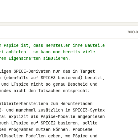
2009-0
n Pspice ist, dass Hersteller ihre Bauteile
ei anbieten - so kann man bereits viele
ren Eigenschaften simulieren.
ligen SPICE-Derivaten nur das in Target

e (ebenfalls auf SPICE3 basierend) benutzt,

 und LTspice nicht so genau Bescheid und

endes nicht den Tatsachen entspricht:

albleiterherstellern zum Herunterladen

2- und manchmal zusätzlich in SPICE3-Syntax

mal explizit als Pspice-Modelle angepriesen

auch LTspice auf SPICE2 basieren, sollte

den Programmen nutzen können. Probleme

hlüsselten Modellen geben, wo PSpice und
