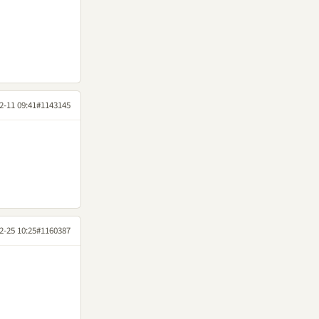
2-11 09:41
#1143145
2-25 10:25
#1160387