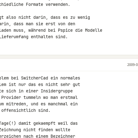
hiedliche Formate verwenden.

gt also nicht darin, dass es zu wenig

arin, dass man sie erst von den

laden muss, während bei Pspice die Modelle

Lieferumfang enthalten sind.
2009-0
blem bei SwitcherCad ein normales

lem ist nur das es nicht sehr gut

e sich in einer Insidergruppe

 Provider tummeln wo man erstmal

um mitreden, und es manchmal ein

offensichtlich sind.

Tage(!) damit gekaempft weil das

eichnung nicht finden wollte

erzeichen nach einem Bezeichner
