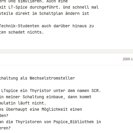
rn und simulieren. Auch eine 

mit LT-Spice durchgeführt. Und schnell mal 

uteile direkt im Schaltplan ändern ist 

Technik-Studenten auch darüber hinaus zu 

ten schadet nichts.
2009-1
chaltung als Wechselstromsteller 

 LTspice ein Thyristor unter dem namen SCR. 

in meiner Schaltung einbaue, dann kommt 

ulatin läuft nicht.

es überhaupt eine Möglichkeit einen 

en?

an die Thyristoren von Pspice_Bibliothek in 

ren?
