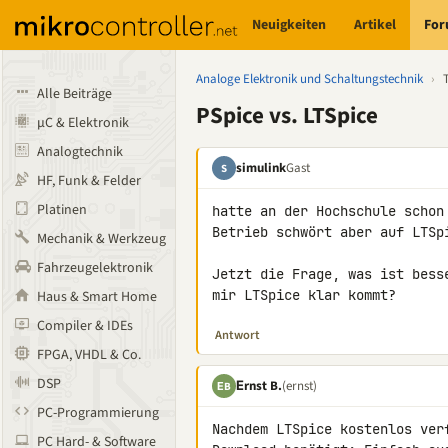
Neuigkeiten
Artikel
Fo
Analoge Elektronik und Schaltungstechnik
›
Alle Beiträge
PSpice vs. LTSpice
µC & Elektronik
Analogtechnik
simulink
Gast
S
HF, Funk & Felder
Platinen
hatte an der Hochschule schon
Betrieb schwört aber auf LTSpi
Mechanik & Werkzeug
Fahrzeugelektronik
Jetzt die Frage, was ist bess
mir LTSpice klar kommt?
Haus & Smart Home
Compiler & IDEs
Antwort
FPGA, VHDL & Co.
DSP
Εrnst B.
(ernst)
ΕB
PC-Programmierung
Nachdem LTSpice kostenlos ver
PC Hard- & Software