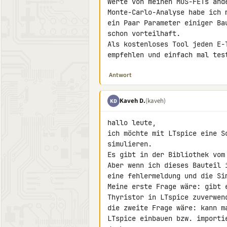
Werte von meinen MOS-FETs ände
Monte-Carlo-Analyse habe ich 
ein Paar Parameter einiger Ba
schon vorteilhaft.

Als kostenloses Tool jeden E-
empfehlen und einfach mal tes
Antwort
Kaveh D.
(kaveh)
KD
hallo leute,

ich möchte mit LTspice eine S
simulieren.

Es gibt in der Bibliothek vom
Aber wenn ich dieses Bauteil 
eine fehlermeldung und die Sim
Meine erste Frage wäre: gibt 
Thyristor in LTspice zuverwend
die zweite Frage wäre: kann m
LTspice einbauen bzw. importie