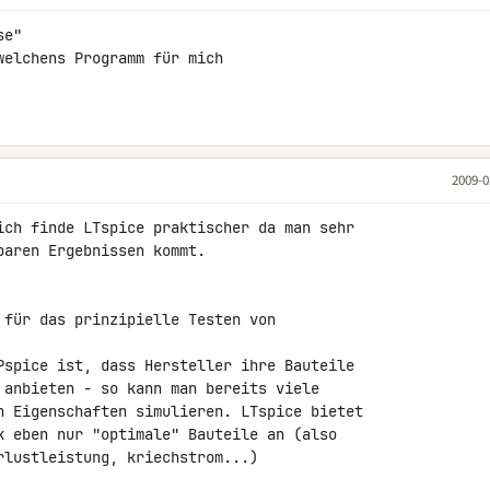
e"

elchens Programm für mich

2009-0
ich finde LTspice praktischer da man sehr 

aren Ergebnissen kommt.

 für das prinzipielle Testen von 

Pspice ist, dass Hersteller ihre Bauteile 

 anbieten - so kann man bereits viele 

n Eigenschaften simulieren. LTspice bietet 

k eben nur "optimale" Bauteile an (also 

lustleistung, kriechstrom...)
