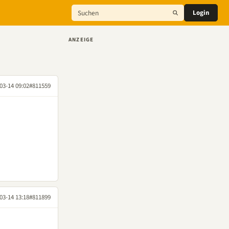
Login
ANZEIGE
03-14 09:02
#811559
03-14 13:18
#811899