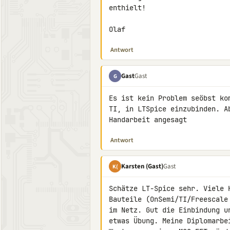
enthielt!

Olaf
Antwort
Gast
Gast
G
Es ist kein Problem seöbst ko
TI, in LTSpice einzubinden. A
Handarbeit angesagt
Antwort
Karsten (Gast)
Gast
K(
Schätze LT-Spice sehr. Viele 
Bauteile (OnSemi/TI/Freescale
im Netz. Gut die Einbindung u
etwas Übung. Meine Diplomarbe