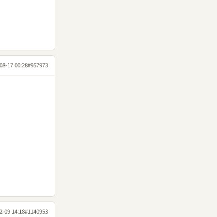
08-17 00:28
#957973
2-09 14:18
#1140953