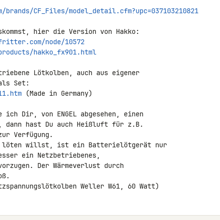
m/brands/CF_Files/model_detail.cfm?upc=037103210821
skommst, hier die Version von Hakko:

fritter.com/node/10572
products/hakko_fx901.html
triebene Lötkolben, auch aus eigener 

11.htm
 (Made in Germany)

e ich Dir, von ENGEL abgesehen, einen 

, dann hast Du auch Heißluft für z.B. 

ur Verfügung.

 löten willst, ist ein Batterielötgerät nur 

sser ein Netzbetriebenes, 

vorzugen. Der Wärmeverlust durch 

ß.

tzspannungslötkolben Weller W61, 60 Watt)