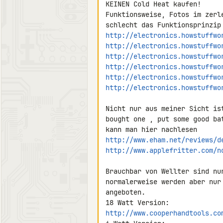
KEINEN Cold Heat kaufen!

Funktionsweise, Fotos im zerl
http://electronics.howstuffwo
http://electronics.howstuffwo
http://electronics.howstuffwo
http://electronics.howstuffwo
http://electronics.howstuffwo
http://electronics.howstuffwo
Nicht nur aus meiner Sicht is
bought one , put some good ba
http://www.eham.net/reviews/d
http://www.applefritter.com/n
Brauchbar von Wellter sind nu
normalerweise werden aber nur
angeboten.

http://www.cooperhandtools.co