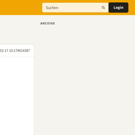
Login
ANZEIGE
03-17 10:17
#814387