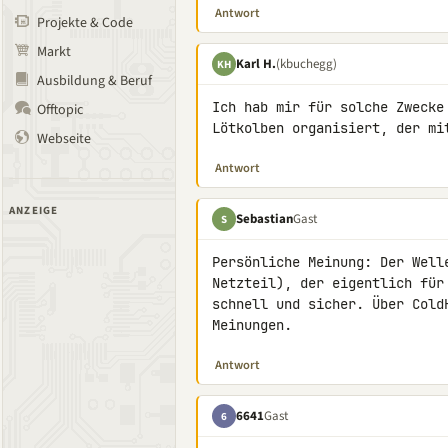
Antwort
Projekte & Code
Markt
Karl H.
(kbuchegg)
KH
Ausbildung & Beruf
Ich hab mir für solche Zwecke
Offtopic
Lötkolben organisiert, der mi
Webseite
Antwort
ANZEIGE
Sebastian
Gast
S
Persönliche Meinung: Der Well
Netzteil), der eigentlich für
schnell und sicher. Über Cold
Meinungen.
Antwort
6641
Gast
6