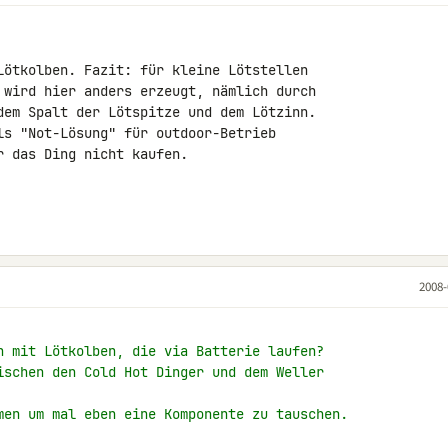
Lötkolben. Fazit: für kleine Lötstellen 

 wird hier anders erzeugt, nämlich durch 

dem Spalt der Lötspitze und dem Lötzinn. 

ls "Not-Lösung" für outdoor-Betrieb 

 das Ding nicht kaufen.

2008-
n mit Lötkolben, die via Batterie laufen?
ischen den Cold Hot Dinger und dem Weller
men um mal eben eine Komponente zu tauschen.