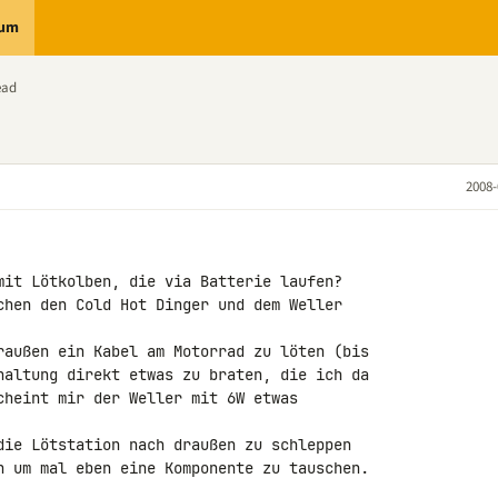
rum
ead
2008-
mit Lötkolben, die via Batterie laufen?

chen den Cold Hot Dinger und dem Weller 

raußen ein Kabel am Motorrad zu löten (bis 

haltung direkt etwas zu braten, die ich da 

cheint mir der Weller mit 6W etwas 

die Lötstation nach draußen zu schleppen 

n um mal eben eine Komponente zu tauschen.