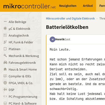
Neuigkeiten
Artikel
Fo
Mikrocontroller und Digitale Elektronik
›
Thr
Alle Beiträge
Batterielötkolben
µC & Elektronik
Analogtechnik
Henrik
Gast
H
HF, Funk & Felder
Platinen
Moin Leute.

Mechanik & Werkzeug
Hat schon jemand Erfahrungen 
Fahrzeugelektronik
Kann mich nicht so recht zwis
Derivat entscheiden.

Haus & Smart Home
Ziel soll es sein, auch mal d
Compiler & IDEs
zu 1mm), oder an der Zusatzsc
FPGA, VHDL & Co.
gerade an bastele. Und da ers
schwachbrüstig.

DSP
Hab halt keine Lust jedesmal 
PC-Programmierung
bzw. die Schaltung abzuklemme
PC Hard- & Software