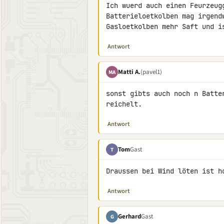
Ich wuerd auch einen Feurzeug
Batterieloetkolben mag irgend
Gasloetkolben mehr Saft und i
Antwort
Matti A.
(pavel1)
MA
sonst gibts auch noch n Batte
reichelt.
Antwort
Tom
Gast
T
Draussen bei Wind löten ist h
Antwort
Gerhard
Gast
G