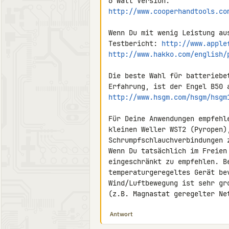
http://www.cooperhandtools.co
Wenn Du mit wenig Leistung au
Testbericht: 
http://www.apple
http://www.hakko.com/english/
Die beste Wahl für batteriebe
http://www.hsgm.com/hsgm/hsgm
Für Deine Anwendungen empfehl
kleinen Weller WST2 (Pyropen)
Schrumpfschlauchverbindungen z
Wenn Du tatsächlich im Freien
eingeschränkt zu empfehlen. Be
temperaturgeregeltes Gerät be
Wind/Luftbewegung ist sehr gro
(z.B. Magnastat geregelter Ne
Antwort