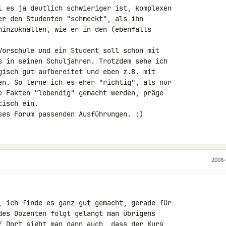
l es ja deutlich schwieriger ist, komplexen 

er den Studenten "schmeckt", als ihn 

hinzuknallen, wie er in den (ebenfalls 

Vorschule und ein Student soll schon mit 

s in seinen Schuljahren. Trotzdem sehe ich 

gisch gut aufbereitet und eben z.B. mit 

en. So lerne ich es eher "richtig", als nur 

e Fakten "lebendig" gemacht werden, präge 

isch ein.

ses Forum passenden Ausführungen. :)
2008-
, ich finde es ganz gut gemacht, gerade für 

des Dozenten folgt gelangt man übrigens 

/
 Dort sieht man dann auch, dass der Kurs 
