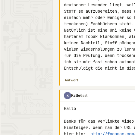
deutscher Lesender liegt, wei
Stoff so aufzubereiten, dass 
einfach mehr oder weniger so 
trockenen) Fachbüchern steht.

Natürlich ist eine Uni keine 
härterem Tobak klarkommen, al
keinen Nachteil, Stoff pädago
vielen Wiederholungen zu lern
für die Prüfung. Wenn trocken
ich sie mir fast schon automat
Entschuldigt die nicht in die
Antwort
Kalle
Gast
K
Hallo

Danke für das verlinkte Video
Einsteiger. Wenn man der URL 
hier hin:  
http://fpgamac.com