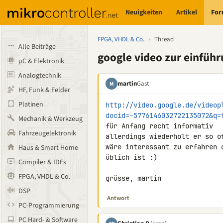
Neuigkeiten
Artikel
Fo
FPGA, VHDL & Co.
›
Thread
Alle Beiträge
google video zur einführ
µC & Elektronik
Analogtechnik
martin
Gast
M
HF, Funk & Felder
Platinen
http://video.google.de/videop
docid=-5776146032722135072&q=
Mechanik & Werkzeug
für Anfang recht informativ

Fahrzeugelektronik
allerdings wiederholt er so of
wäre interessant zu erfahren 
Haus & Smart Home
üblich ist :)

Compiler & IDEs
FPGA, VHDL & Co.
grüsse, martin
DSP
Antwort
PC-Programmierung
PC Hard- & Software