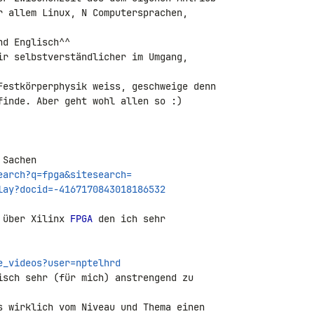
r allem Linux, N Computersprachen, 

d Englisch^^

ir selbstverständlicher im Umgang, 

Festkörperphysik weiss, geschweige denn

finde. Aber geht wohl allen so :)

earch?q=fpga&sitesearch=
lay?docid=-4167170843018186532
 über Xilinx 
FPGA
 den ich sehr

e_videos?user=nptelhrd
isch sehr (für mich) anstrengend zu 

s wirklich vom Niveau und Thema einen
