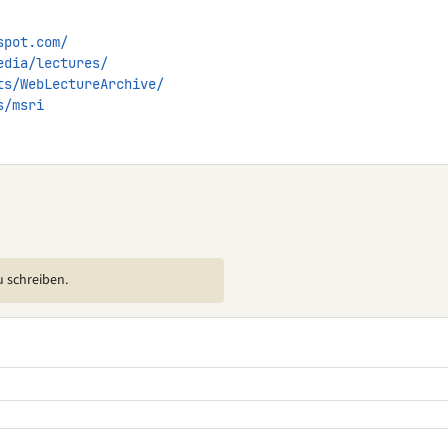
spot.com/
edia/lectures/
ts/WebLectureArchive/
s/msri
u schreiben.