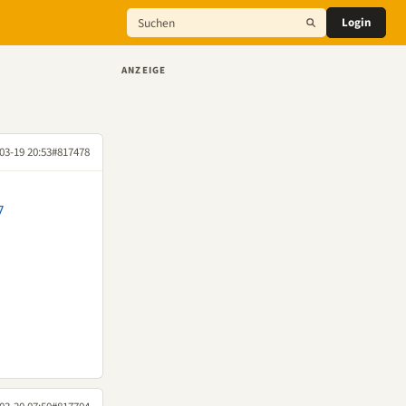
Login
ANZEIGE
03-19 20:53
#817478
7