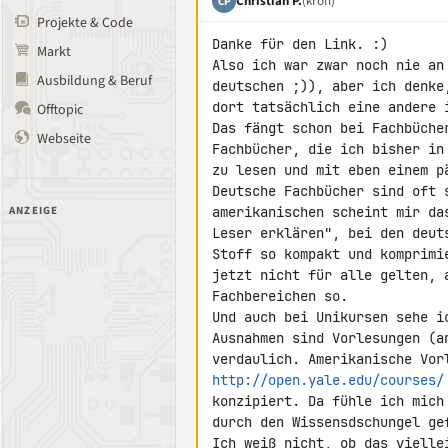
Christian P.
(kron)
CP
Projekte & Code
Danke für den Link. :)

Markt
Also ich war zwar noch nie an
Ausbildung & Beruf
deutschen ;)), aber ich denke
dort tatsächlich eine andere i
Offtopic
Das fängt schon bei Fachbüche
Webseite
Fachbücher, die ich bisher in
zu lesen und mit eben einem p
Deutsche Fachbücher sind oft 
ANZEIGE
amerikanischen scheint mir da
Leser erklären", bei den deut
Stoff so kompakt und komprimi
jetzt nicht für alle gelten, 
Fachbereichen so.

Und auch bei Unikursen sehe i
Ausnahmen sind Vorlesungen (a
http://open.yale.edu/courses/
konzipiert. Da fühle ich mich
durch den Wissensdschungel gef
Ich weiß nicht, ob das vielle