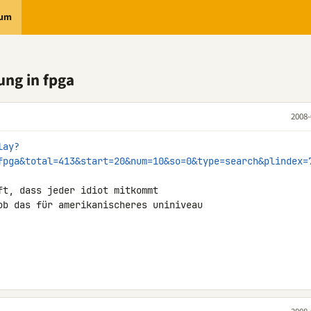
rum
ung in fpga
2008-
lay?
fpga&total=413&start=20&num=10&so=0&type=search&plindex=
t, dass jeder idiot mitkommt

ob das für amerikanischeres uniniveau
