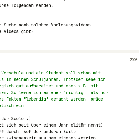
rse folgenden werden.

r Suche nach solchen Vorlesungsvideos. 

e Videos gibt?
2008-
 Vorschule und ein Student soll schon mit
ls in seinen Schuljahren. Trotzdem sehe ich
ogisch gut aufbereitet und eben z.B. mit
nen. So lerne ich es eher "richtig", als nur
ne Fakten "lebendig" gemacht werden, präge
atisch ein.
der Seele :)

zt sich seit über einem Jahr elitär nennt)

ff durch. Auf der anderen Seite

er zwischenzeit aus dem eigenen Antrieb
