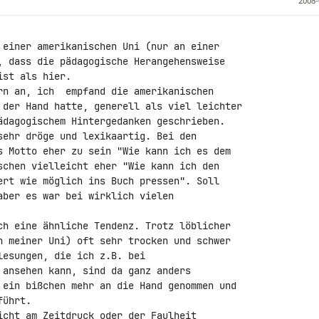
2008-
 einer amerikanischen Uni (nur an einer 

, dass die pädagogische Herangehensweise 

st als hier.

rn an, ich  empfand die amerikanischen 

 der Hand hatte, generell als viel leichter 

ädagogischem Hintergedanken geschrieben.

sehr dröge und lexikaartig. Bei den 

s Motto eher zu sein "Wie kann ich es dem 

schen vielleicht eher "Wie kann ich den 

ert wie möglich ins Buch pressen". Soll 

aber es war bei wirklich vielen 

ch eine ähnliche Tendenz. Trotz löblicher 

n meiner Uni) oft sehr trocken und schwer 

 ansehen kann, sind da ganz anders 

 ein bißchen mehr an die Hand genommen und 

ührt.

icht am Zeitdruck oder der Faulheit 
