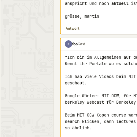
anspricht und noch 
aktuell
 ist
grüsse, martin
Antwort
foo
Gast
F
"Ich bin im Allgemeinen auf d
Kennt ihr Portale wo es solche
Ich hab viele Videos beim MIT 
geschaut.

Google Wörter: MIT OCW, für MI
berkeley webcast für Berkeley.
Beim MIT OCW (open course ware
search klicken, dann lectures 
so ähnlich.
