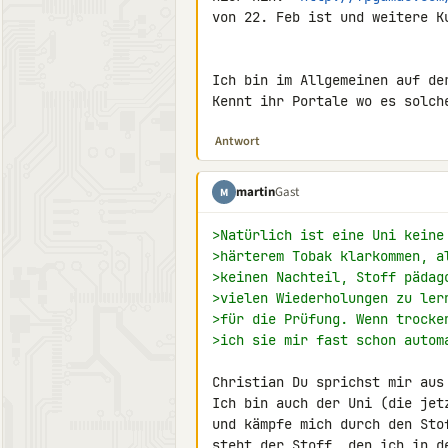
von 22. Feb ist und weitere Ku
Ich bin im Allgemeinen auf de
Kennt ihr Portale wo es solch
Antwort
martin
Gast
M
>Natürlich ist eine Uni keine
>härterem Tobak klarkommen, a
>keinen Nachteil, Stoff pädag
>vielen Wiederholungen zu ler
>für die Prüfung. Wenn trocke
>ich sie mir fast schon autom
Christian Du sprichst mir aus 
Ich bin auch der Uni (die jet
und kämpfe mich durch den Sto
steht der Stoff, den ich in d