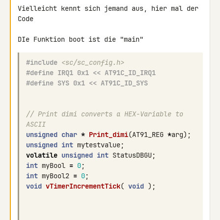
Vielleicht kennt sich jemand aus, hier mal der 
Code

#include
<sc/sc_config.h>
#define IRQ1 0x1 << AT91C_ID_IRQ1
#define SYS 0x1 << AT91C_ID_SYS
// Print dimi converts a HEX-Variable to 
ASCII
unsigned
char
*
Print_dimi
(
AT91_REG
*
arg
);
unsigned
int
mytestvalue
;
volatile
unsigned
int
StatusDBGU
;
int
myBool
=
0
;
int
myBool2
=
0
;
void
vTimerIncrementTick
(
void
);