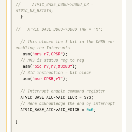
//     AT91C_BASE_DBGU->DBGU_CR = 
AT91C_US_RSTSTA;
}
//   AT91C_BASE_DBGU->DBGU_THR = 'x';
// This clears the I bit in the CPSR re-
enabling the Interrupts
asm
(
"mrs r7,CPSR"
);
// MRS is status reg to reg
asm
(
"bic r7,r7,#0x80"
);
// BIC instruction = bit clear
asm
(
"msr CPSR,r7"
);
// Interrupt enable command register
AT91C_BASE_AIC
->
AIC_IECR
=
SYS
;
// Here acknowledge the end of interrupt
AT91C_BASE_AIC
->
AIC_EOICR
=
0x0
;
}