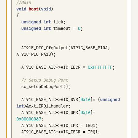
//Main
void
boot
(
void
)
{
unsigned
int
tick
;
unsigned
int
timeout
=
0
;
AT91F_PIO_CfgOutput
(
AT91C_BASE_PIOA
,
AT91C_PIO_PA18
);
AT91C_BASE_AIC
->
AIC_IDCR
=
0xFFFFFFFF
;
// Setup Debug Port
sc_setupDebugPort
();
AT91C_BASE_AIC
->
AIC_SVR
[
0x1A
]
=
(
unsigned
int
)
&
ext_IRQ1_handler
;
AT91C_BASE_AIC
->
AIC_SMR
[
0x1A
]
=
0x00000067
;
AT91C_BASE_AIC
->
AIC_IMR
=
IRQ1
;
AT91C_BASE_AIC
->
AIC_IECR
=
IRQ1
;