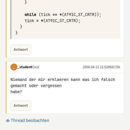
}
while
(
tick
==
*
(
AT91C_ST_CRTR
));
tick
=
*
(
AT91C_ST_CRTR
);
}
}
Antwort
_student
Gast
2008-04-13 21:02
#841706
_
Niemand der mir erklaeren kann was ich falsch 
gemacht oder vergessen 

habe?
Antwort
Thread beobachten