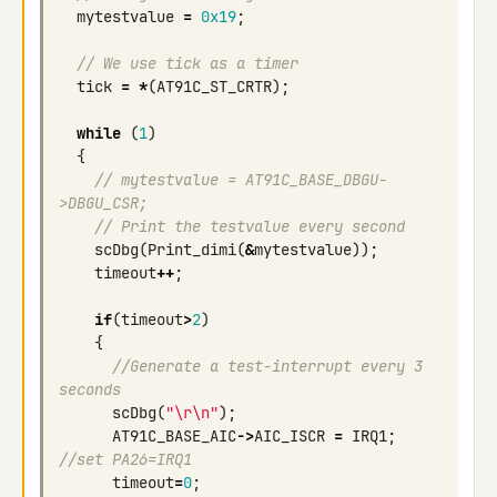
mytestvalue
=
0x19
;
// We use tick as a timer
tick
=
*
(
AT91C_ST_CRTR
);
while
(
1
)
{
// mytestvalue = AT91C_BASE_DBGU-
>DBGU_CSR;
// Print the testvalue every second
scDbg
(
Print_dimi
(
&
mytestvalue
));
timeout
++
;
if
(
timeout
>
2
)
{
//Generate a test-interrupt every 3 
seconds
scDbg
(
"
\r\n
"
);
AT91C_BASE_AIC
->
AIC_ISCR
=
IRQ1
;
//set PA26=IRQ1
timeout
=
0
;