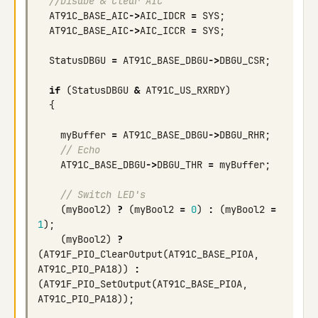
//Disabe & Clear AIC 
AT91C_BASE_AIC
->
AIC_IDCR
=
SYS
;
AT91C_BASE_AIC
->
AIC_ICCR
=
SYS
;
StatusDBGU
=
AT91C_BASE_DBGU
->
DBGU_CSR
;
if
(
StatusDBGU
&
AT91C_US_RXRDY
)
{
myBuffer
=
AT91C_BASE_DBGU
->
DBGU_RHR
;
// Echo
AT91C_BASE_DBGU
->
DBGU_THR
=
myBuffer
;
// Switch LED's
(
myBool2
)
?
(
myBool2
=
0
)
:
(
myBool2
=
1
);
(
myBool2
)
?
(
AT91F_PIO_ClearOutput
(
AT91C_BASE_PIOA
,
AT91C_PIO_PA18
))
:
(
AT91F_PIO_SetOutput
(
AT91C_BASE_PIOA
,
AT91C_PIO_PA18
));