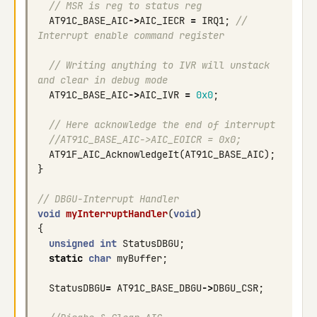
// MSR is reg to status reg
AT91C_BASE_AIC
->
AIC_IECR
=
IRQ1
;
// 
Interrupt enable command register
// Writing anything to IVR will unstack 
and clear in debug mode
AT91C_BASE_AIC
->
AIC_IVR
=
0x0
;
// Here acknowledge the end of interrupt
//AT91C_BASE_AIC->AIC_EOICR = 0x0;
AT91F_AIC_AcknowledgeIt
(
AT91C_BASE_AIC
);
}
// DBGU-Interrupt Handler
void
myInterruptHandler
(
void
)
{
unsigned
int
StatusDBGU
;
static
char
myBuffer
;
StatusDBGU
=
AT91C_BASE_DBGU
->
DBGU_CSR
;