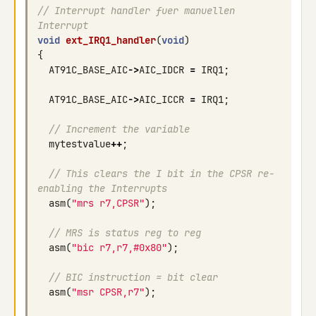
// Interrupt handler fuer manuellen 
Interrupt
void
ext_IRQ1_handler
(
void
)
{
AT91C_BASE_AIC
->
AIC_IDCR
=
IRQ1
;
AT91C_BASE_AIC
->
AIC_ICCR
=
IRQ1
;
// Increment the variable
mytestvalue
++
;
// This clears the I bit in the CPSR re-
enabling the Interrupts
asm
(
"mrs r7,CPSR"
);
// MRS is status reg to reg
asm
(
"bic r7,r7,#0x80"
);
// BIC instruction = bit clear
asm
(
"msr CPSR,r7"
);