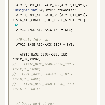
AT91C_BASE_AIC
->
AIC_SVR
[
AT91C_ID_SYS
]
=
(
unsigned
int
)
&
myInterruptHandler
;
AT91C_BASE_AIC
->
AIC_SMR
[
AT91C_ID_SYS
]
=
AT91C_AIC_SRCTYPE_INT_LEVEL_SENSITIVE
|
0x6
;
AT91C_BASE_AIC
->
AIC_IMR
=
SYS
;
//Enable Interrupt
AT91C_BASE_AIC
->
AIC_IECR
=
SYS
;
AT91C_BASE_DBGU
->
DBGU_IER
=
AT91C_US_RXRDY
;
//    AT91C_BASE_DBGU->DBGU_IDR = 
AT91C_US_TXRDY;
//   AT91C_BASE_DBGU->DBGU_IDR = 
AT91C_US_ENDRX;
//    AT91C_BASE_DBGU->DBGU_IDR = 
AT91C_US_ENDTX;
// Debug control reg