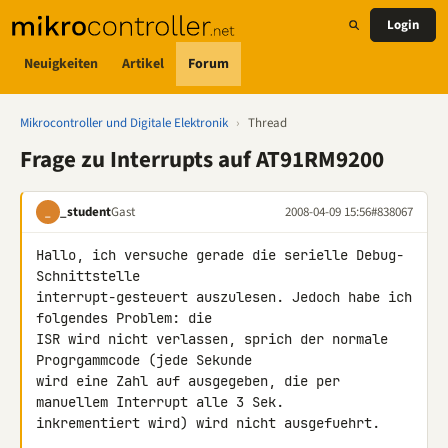
Login
Neuigkeiten
Artikel
Forum
Mikrocontroller und Digitale Elektronik
›
Thread
Frage zu Interrupts auf AT91RM9200
_student
Gast
2008-04-09 15:56
#838067
_
Hallo, ich versuche gerade die serielle Debug-
Schnittstelle 

interrupt-gesteuert auszulesen. Jedoch habe ich 
folgendes Problem: die 

ISR wird nicht verlassen, sprich der normale 
Progrgammcode (jede Sekunde 

wird eine Zahl auf ausgegeben, die per 
manuellem Interrupt alle 3 Sek. 

inkrementiert wird) wird nicht ausgefuehrt.
