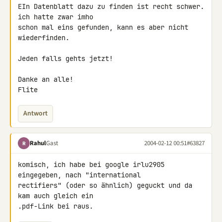
EIn Datenblatt dazu zu finden ist recht schwer. 
ich hatte zwar imho

schon mal eins gefunden, kann es aber nicht 
wiederfinden.

Jeden falls gehts jetzt!

Danke an alle!

Flite
Antwort
Rahul
Gast
2004-02-12 00:51
#63827
R
komisch, ich habe bei google irlu2905 
eingegeben, nach "international

rectifiers" (oder so ähnlich) geguckt und da 
kam auch gleich ein

.pdf-Link bei raus.