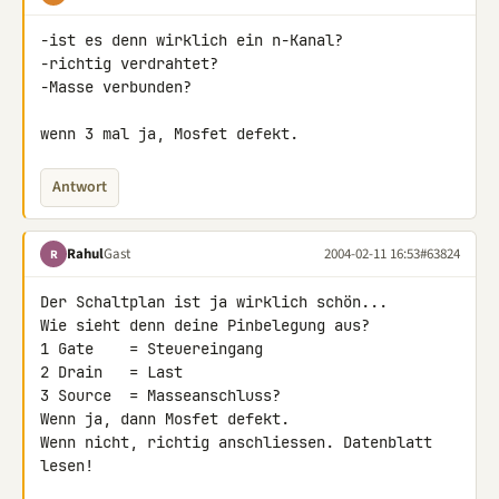
-ist es denn wirklich ein n-Kanal?

-richtig verdrahtet?

-Masse verbunden?

wenn 3 mal ja, Mosfet defekt.
Antwort
Rahul
Gast
2004-02-11 16:53
#63824
R
Der Schaltplan ist ja wirklich schön...

Wie sieht denn deine Pinbelegung aus?

1 Gate    = Steuereingang

2 Drain   = Last

3 Source  = Masseanschluss?

Wenn ja, dann Mosfet defekt.

Wenn nicht, richtig anschliessen. Datenblatt 
lesen!