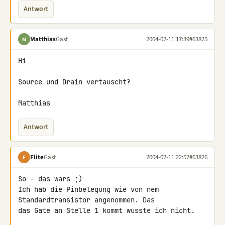
Antwort
Matthias
Gast
2004-02-11 17:39
#63825
M
Hi

Source und Drain vertauscht?

Matthias
Antwort
Flite
Gast
2004-02-11 22:52
#63826
F
So - das wars ;)

Ich hab die Pinbelegung wie von nem 
Standardtransistor angenommen. Das

das Gate an Stelle 1 kommt wusste ich nicht.
