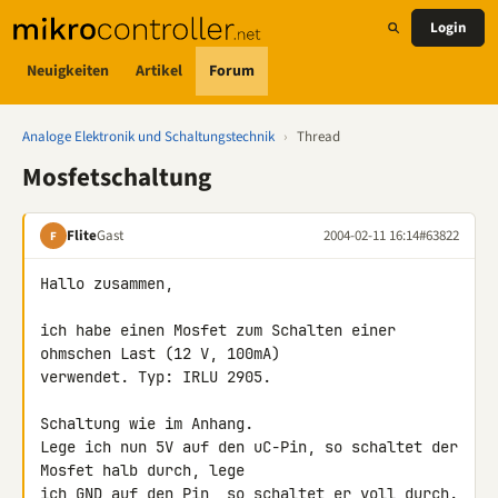
Login
Neuigkeiten
Artikel
Forum
Analoge Elektronik und Schaltungstechnik
›
Thread
Mosfetschaltung
Flite
Gast
2004-02-11 16:14
#63822
F
Hallo zusammen,

ich habe einen Mosfet zum Schalten einer 
ohmschen Last (12 V, 100mA)

verwendet. Typ: IRLU 2905.

Schaltung wie im Anhang.

Lege ich nun 5V auf den uC-Pin, so schaltet der 
Mosfet halb durch, lege

ich GND auf den Pin, so schaltet er voll durch. 