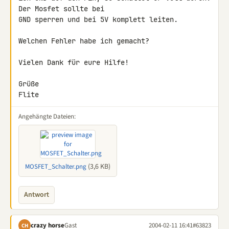
Der Mosfet sollte bei

GND sperren und bei 5V komplett leiten.

Welchen Fehler habe ich gemacht?

Vielen Dank für eure Hilfe!

Grüße

Flite
Angehängte Dateien:
(3,6 KB)
MOSFET_Schalter.png
Antwort
crazy horse
Gast
2004-02-11 16:41
#63823
CH