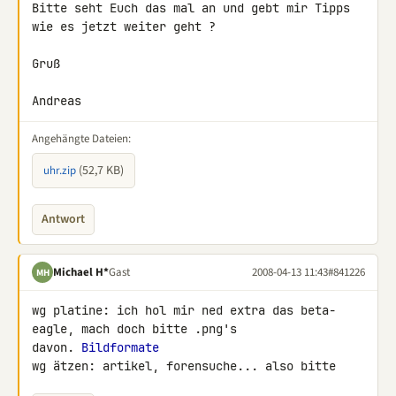
Bitte seht Euch das mal an und gebt mir Tipps 
wie es jetzt weiter geht ?

Gruß

Andreas
Angehängte Dateien:
(52,7 KB)
uhr.zip
Antwort
Michael H*
Gast
2008-04-13 11:43
#841226
MH
wg platine: ich hol mir ned extra das beta-
eagle, mach doch bitte .png's 

davon. 
Bildformate
wg ätzen: artikel, forensuche... also bitte