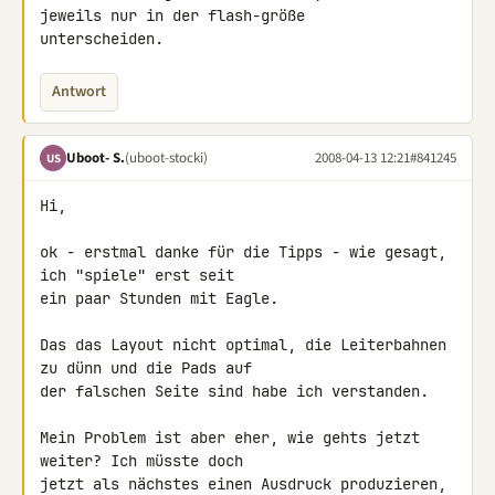
jeweils nur in der flash-größe 

unterscheiden.
Antwort
Uboot- S.
(uboot-stocki)
2008-04-13 12:21
#841245
US
Hi,

ok - erstmal danke für die Tipps - wie gesagt, 
ich "spiele" erst seit 

ein paar Stunden mit Eagle.

Das das Layout nicht optimal, die Leiterbahnen 
zu dünn und die Pads auf 

der falschen Seite sind habe ich verstanden.

Mein Problem ist aber eher, wie gehts jetzt 
weiter? Ich müsste doch 

jetzt als nächstes einen Ausdruck produzieren, 