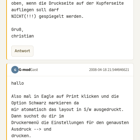
oben, wenn die Druckseite auf der Kupferseite 
aufliegen soll darf 

NICHT(!!!) gespiegelt werden.

Gruß,

christian
Antwort
G-mod
Gast
2008-04-18 21:54
#846621
G
hallo

Also mal in Eagle auf Print klicken und die 
Option Schwarz markieren da 

mir atomatisch das layout in S/w ausgedruckt. 
Dann suchst du dir im 

Druckermenü die Einstellungen für den genausten 
Ausdruck --> und 

drucken.
