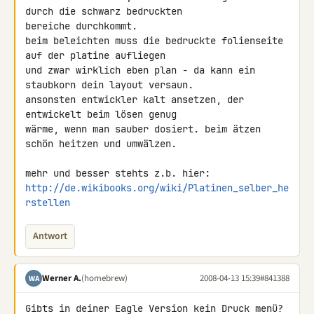
durch die schwarz bedruckten 

bereiche durchkommt.

beim beleichten muss die bedruckte folienseite 
auf der platine aufliegen 

und zwar wirklich eben plan - da kann ein 
staubkorn dein layout versaun.

ansonsten entwickler kalt ansetzen, der 
entwickelt beim lösen genug 

wärme, wenn man sauber dosiert. beim ätzen 
schön heitzen und umwälzen.

http://de.wikibooks.org/wiki/Platinen_selber_he
rstellen
Antwort
Werner A.
(homebrew)
2008-04-13 15:39
#841388
WA
Gibts in deiner Eagle Version kein Druck menü?
