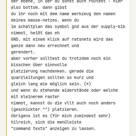
der ebene, in der du sonst auch routest - hier 
also bottom. dann gibst 

du ihr noch mit dem name werkzeug den namen 
deines masse-netzes. wenn du 

im schaltplan das symbol gnd aus der supply-bib 
nimmst, heißt das eh 

GND. mit einem klick auf ratsnets wird das 
ganze dann neu errechnet und 

gerendert.

aber vorher solltest du trotzdem noch ein 
bisschen über sinnvolle 

platzierung nachdenken. gerade die 
quarzleitungen sollten so kurz und 

gleich lang wie möglich sein. (*)

und wenn du stehende widerstände oder welche 
mit kleinerem raster 

nimmst, kannst du die vllt auch noch anders 
(geschickter ^^) platzieren.

übrigens ist es (für mich zumindest sehr) 
hilreich, sich die menüleiste 

"command texts" anzeigen zu lassen.
