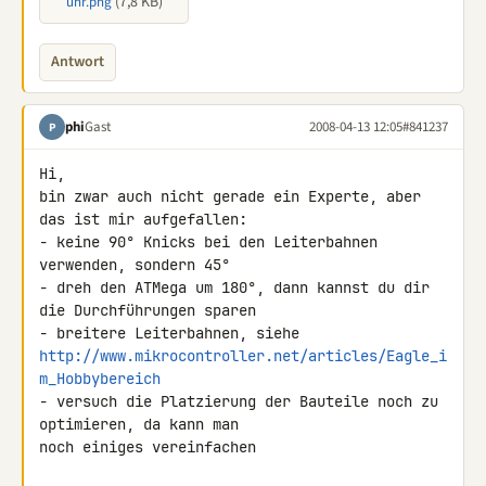
(7,8 KB)
uhr.png
Antwort
phi
Gast
2008-04-13 12:05
#841237
P
Hi,

bin zwar auch nicht gerade ein Experte, aber 
das ist mir aufgefallen:

- keine 90° Knicks bei den Leiterbahnen 
verwenden, sondern 45°

- dreh den ATMega um 180°, dann kannst du dir 
die Durchführungen sparen

http://www.mikrocontroller.net/articles/Eagle_i
m_Hobbybereich
- versuch die Platzierung der Bauteile noch zu 
optimieren, da kann man 

noch einiges vereinfachen
