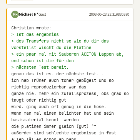
Michael H*
Gast
2008-05-28 23:31
#880380
MH
> Ist das ergebniss
> des Transfers nicht so wie du dir das 
vorstellst wischt du die Platine
> ein paar mal mit Sauberen ACETON Lappen ab, 
und schon ist die für den
> nächsten Test bereit.
genau das ist es. der nächste test...

ich hab früher auch toner gebügelt und so 
richtig reproduzierbar war das 

ganze nie. mehr ein zufallsprozess, obs grad so 
taugt oder richtig gut 

wird. ging auch oft genug in die hose.

wenn man mal einen belichter hat und sein 
basismaterial kennt, werden 

die platinen immer gleich (gut) ^^

außerdem sind schlechte ergebnisse in fast 
allen fällen schon an hand 
