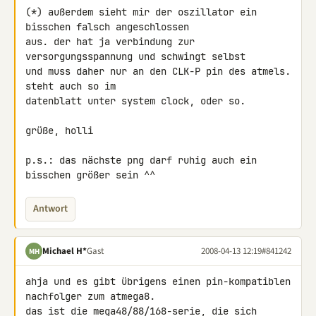
(*) außerdem sieht mir der oszillator ein 
bisschen falsch angeschlossen 

aus. der hat ja verbindung zur 
versorgungsspannung und schwingt selbst 

und muss daher nur an den CLK-P pin des atmels. 
steht auch so im 

datenblatt unter system clock, oder so.

grüße, holli

p.s.: das nächste png darf ruhig auch ein 
bisschen größer sein ^^
Antwort
Michael H*
Gast
2008-04-13 12:19
#841242
MH
ahja und es gibt übrigens einen pin-kompatiblen 
nachfolger zum atmega8. 

das ist die mega48/88/168-serie, die sich 