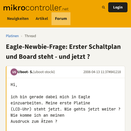
Login
Neuigkeiten
Artikel
Forum
Platinen
›
Thread
Eagle-Newbie-Frage: Erster Schaltplan
und Board steht - und jetzt ?
Uboot- S.
(uboot-stocki)
2008-04-13 11:37
#841218
US
Hi,

ich bin gerade dabei mich in Eagle 
einzuarbeiten. Meine erste Platine 

(LCD-Uhr) steht jetzt. Wie gehts jetzt weiter ? 
Wie komme ich an meinen 

Ausdruck zum Ätzen ?
