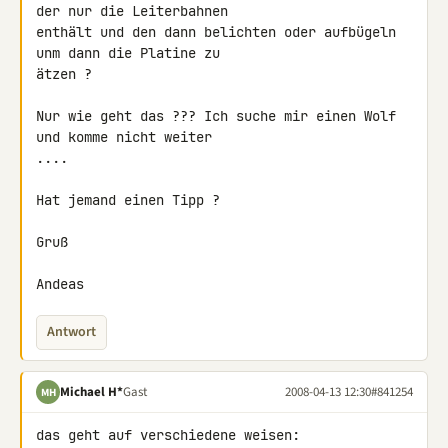
der nur die Leiterbahnen 

enthält und den dann belichten oder aufbügeln 
unm dann die Platine zu 

ätzen ?

Nur wie geht das ??? Ich suche mir einen Wolf 
und komme nicht weiter 

....

Hat jemand einen Tipp ?

Gruß

Andeas
Antwort
Michael H*
Gast
2008-04-13 12:30
#841254
MH
das geht auf verschiedene weisen:
