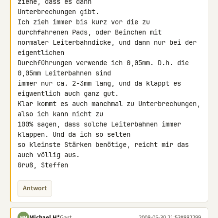
ziehe, dass es dann 

Unterbrechungen gibt.

Ich zieh immer bis kurz vor die zu 
durchfahrenen Pads, oder Beinchen mit 

normaler Leiterbahndicke, und dann nur bei der 
eigentlichen 

Durchführungen verwende ich 0,05mm. D.h. die 
0,05mm Leiterbahnen sind 

immer nur ca. 2-3mm lang, und da klappt es 
eigwentlich auch ganz gut. 

Klar kommt es auch manchmal zu Unterbrechungen, 
also ich kann nicht zu 

100% sagen, dass solche Leiterbahnen immer 
klappen. Und da ich so selten 

so kleinste Stärken benötige, reicht mir das 
auch völlig aus.

Gruß, Steffen
Antwort
Michael H*
Gast
2008-05-30 21:53
#882299
MH