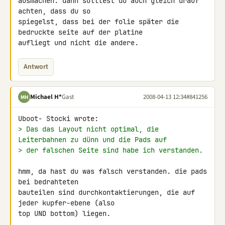
ausmachen. dann solltest du auch gleich drauf 
achten, dass du so 

spiegelst, dass bei der folie später die 
bedruckte seite auf der platine 

aufliegt und nicht die andere.
Antwort
Michael H*
Gast
2008-04-13 12:34
#841256
MH
> Das das Layout nicht optimal, die 
Leiterbahnen zu dünn und die Pads auf
> der falschen Seite sind habe ich verstanden.
hmm, da hast du was falsch verstanden. die pads 
bei bedrahteten 

bauteilen sind durchkontaktierungen, die auf 
jeder kupfer-ebene (also 

top UND bottom) liegen.