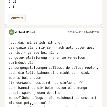
Gruß

phi
Antwort
Michael H*
Gast
2008-04-13 12:14
#841238
MH
jup, das meinte ich mit png.

das ganze sieht mir sehr nach autorouter aus. 
der ist - gerade bei nicht 

so guter platzierung - eher zu vermeiden. 
zumindest die 

versorgungsleitungen solltest du selbst routen.

auch die leiterbahnen sind nicht sehr dick. 
machts bei ersten 

ätz-versuchen bestimmt ned einfacher ^^

dann kannst du dir beim routen eine menge 
arbeit sparen, wenn du eine 

massefläche anlegst. die zeichnest du erst mal 
mit dem polygon tool in 
