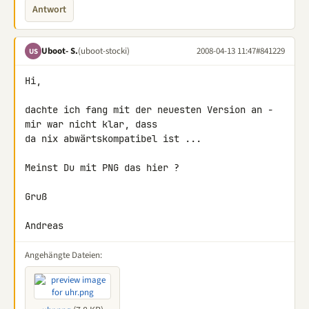
Antwort
Uboot- S.
(uboot-stocki)
2008-04-13 11:47
#841229
US
Hi,

dachte ich fang mit der neuesten Version an - 
mir war nicht klar, dass 

da nix abwärtskompatibel ist ...

Meinst Du mit PNG das hier ?

Gruß

Andreas
Angehängte Dateien: