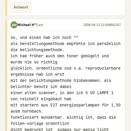
Antwort
Michael H*
Gast
2008-04-13 12:45
#841267
MH
so, und einen hab ich noch ^^

als herstellungsmethode empfehle ich persönlich 
die belichtungsmethode. 

ich hab früher auch den toner gebügelt und 
wurde nie so richtig 

glücklich. ordentliche und v.a. reproduzierbare 
ergebnisse hab ich erst 

mit der belichtungsmethode hinbekommen. als 
belichter benutz ich dabei 

einen alten scanner, in den ich 5 UV LAMPE 1 
von reichelt eingebaut hab 

mit startern aus E27 energiesparlampen für 1,50 
ausm hornbach. 

funktioniert wunderbar. wichtig ist, dass die 
folien-vorlage ordentlich 

dicht bedruckt ist, sodass nur wenig licht 