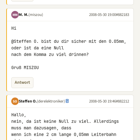
M. M.
(miszou)
2008-05-30 19:00
#882183
MM
Hi

@Steffen O. bist du dir sicher mit den 0.05mm, 
oder ist da eine Null 

nach dem Komma zu viel drinnen?

Gruß MISZOU
Antwort
Steffen O.
(derelektroniker)
2008-05-30 19:46
#882212
SO
Hallo,

nein, da ist keine Null zu viel. Allerdings 
muss man dazusagen, dass 

wenn ich eine 2 cm lange 0,05mm Leiterbahn 