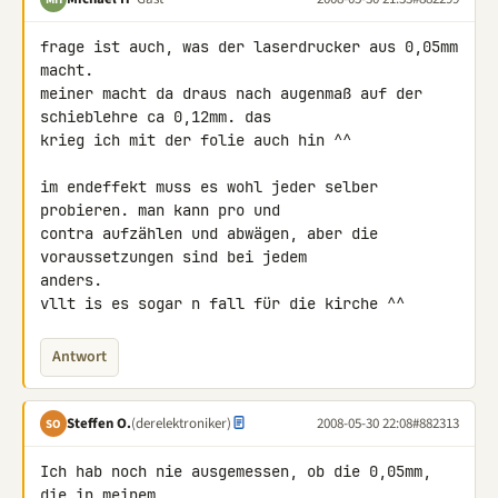
frage ist auch, was der laserdrucker aus 0,05mm 
macht.

meiner macht da draus nach augenmaß auf der 
schieblehre ca 0,12mm. das 

krieg ich mit der folie auch hin ^^

im endeffekt muss es wohl jeder selber 
probieren. man kann pro und 

contra aufzählen und abwägen, aber die 
voraussetzungen sind bei jedem 

anders.

vllt is es sogar n fall für die kirche ^^
Antwort
Steffen O.
(derelektroniker)
2008-05-30 22:08
#882313
SO
Ich hab noch nie ausgemessen, ob die 0,05mm, 
die in meinem 
