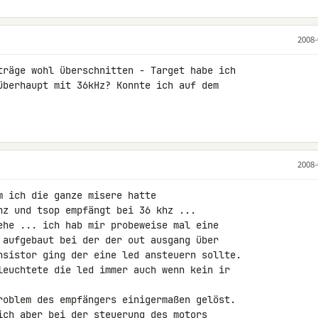
2008-
träge wohl überschnitten - Target habe ich 

überhaupt mit 36kHz? Konnte ich auf dem 

2008-
 ich die ganze misere hatte

hz und tsop empfängt bei 36 khz ...

ehe ... ich hab mir probeweise mal eine 

 aufgebaut bei der der out ausgang über 

nsistor ging der eine led ansteuern sollte.

leuchtete die led immer auch wenn kein ir 

roblem des empfängers einigermaßen gelöst.

ich aber bei der steuerung des motors
