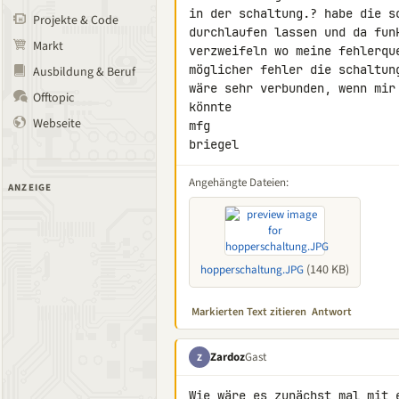
in der schaltung.? habe die s
Projekte & Code
durchlaufen lassen und da fun
Markt
verzweifeln wo meine fehlerqu
möglicher fehler die schaltung
Ausbildung & Beruf
wäre sehr verbunden, wenn mir
Offtopic
könnte

Webseite
mfg

briegel
Angehängte Dateien:
ANZEIGE
(140 KB)
hopperschaltung.JPG
Markierten Text zitieren
Antwort
Zardoz
Gast
Z
Wie wäre es zunächst mal mit e