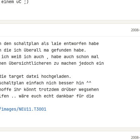
 einem uC ;)
2008-
h den schaltplan als laie entworfen habe 

n die ich überall ma gefunden habe.

 ich weiß ich auch , habe auch schon mal 

nen übersichtlicheren zu machen jedoch ein 

ie target datei hochgeladen.

schaltplan einfach nich besser hin ^^

hoffe ihr könnt trotzdem drüber wegsehen 

lfen .. wäre euch echt dankbar für die 

/images/NEU11.T3001
2008-