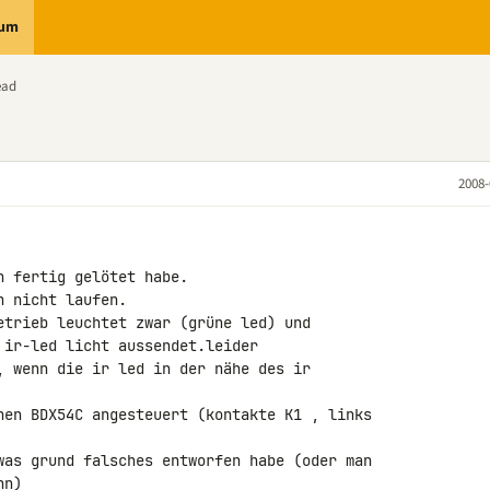
rum
ead
2008-
 fertig gelötet habe.

 nicht laufen.

etrieb leuchtet zwar (grüne led) und

ir-led licht aussendet.leider

, wenn die ir led in der nähe des ir 

nen BDX54C angesteuert (kontakte K1 , links 

was grund falsches entworfen habe (oder man 

n)
