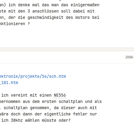
an) ich denke mal das man das einigermaßen 

ste mit den 3 anschlüssen soll dabei mit 

en, der die geschwindigkeit des motors bei 

ktionieren ?

2008-
ektronik/projekte/54/sch.htm
_181.htm
 ich vereint mit einen 
NE556
bernommen aus dem ersten schaltplan und als 

. schaltplan genommen, da dieser auch mit 

wäre doch dann der eigentliche fehler nur 

ich 38khz wählen müsste oder?
