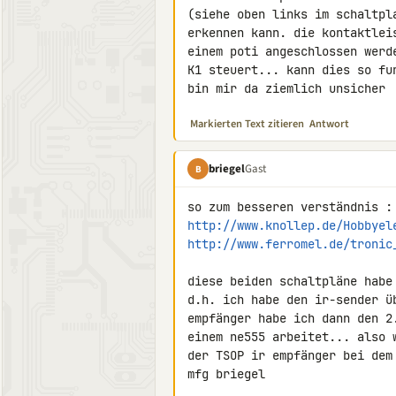
(siehe oben links im schaltpl
erkennen kann. die kontaktlei
einem poti angeschlossen werd
K1 steuert... kann dies so fun
bin mir da ziemlich unsicher
Markierten Text zitieren
Antwort
briegel
Gast
B
http://www.knollep.de/Hobbyel
http://www.ferromel.de/tronic
diese beiden schaltpläne habe
d.h. ich habe den ir-sender ü
empfänger habe ich dann den 2
einem ne555 arbeitet... also 
der TSOP ir empfänger bei dem 
mfg briegel