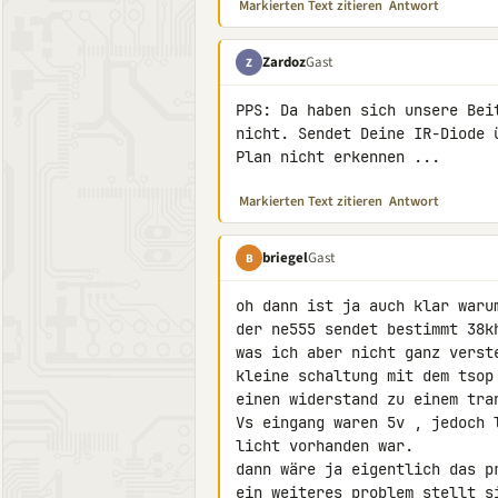
Markierten Text zitieren
Antwort
Zardoz
Gast
Z
PPS: Da haben sich unsere Bei
nicht. Sendet Deine IR-Diode 
Plan nicht erkennen ...
Markierten Text zitieren
Antwort
briegel
Gast
B
oh dann ist ja auch klar warum
der ne555 sendet bestimmt 38k
was ich aber nicht ganz verst
kleine schaltung mit dem tsop
einen widerstand zu einem tra
Vs eingang waren 5v , jedoch 
licht vorhanden war.

dann wäre ja eigentlich das p
ein weiteres problem stellt s