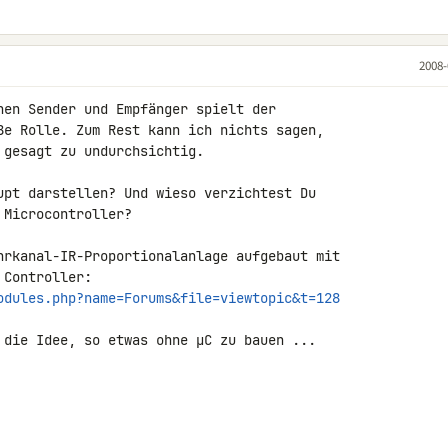
2008-
hen Sender und Empfänger spielt der 

ße Rolle. Zum Rest kann ich nichts sagen, 

gesagt zu undurchsichtig.

upt darstellen? Und wieso verzichtest Du 

Microcontroller?

hrkanal-IR-Proportionalanlage aufgebaut mit 

odules.php?name=Forums&file=viewtopic&t=128
 die Idee, so etwas ohne µC zu bauen ... 
