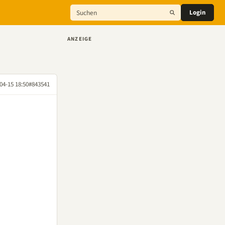
Login
ANZEIGE
04-15 18:50
#843541