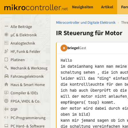
Neuigkeiten
Artikel
Fo
Mikrocontroller und Digitale Elektronik
›
Thr
Alle Beiträge
IR Steuerung für Motor
µC & Elektronik
Analogtechnik
briegel
Gast
B
HF, Funk & Felder
Platinen
Hallo

im dateianhang kann man meine

Mechanik & Werkzeug
schaltung sehen , die ich auch
Fahrzeugelektronik
leider will das "ding" einfach
die kontrollleuchte für den b
Haus & Smart Home
ich hab auch überprüft ob die 
Compiler & IDEs
will der motor nicht anlaufen
FPGA, VHDL & Co.
empfängers( tsop) kommt.

der motor wird dabei durch ei
DSP
oben im bild)

PC-Programmierung
kann mir jemand sagen ob ich 
PC Hard- & Software
die schaltung vereinfachen kan