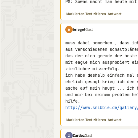
PS: Sowas macht man heute mit
Markierten Text zitieren
Antwort
briegel
Gast
B
muss dabei bemerken , dass ic
aus verschiedenen schaltpläne
das der nich gerade der beste
mit eagle mich ausprobiert ei
ziemlicher misserfolg.

ich habe deshalb einfach mal d
ehrlich gesagt krieg ich den 
asche auf mein haupt ... ich 
und mir bei meinem problem he
http://www.snibble.de/gallery
Markierten Text zitieren
Antwort
Zardoz
Gast
Z