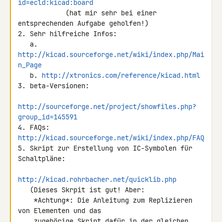
id=ecld:kicad:board
            (hat mir sehr bei einer 
entsprechenden Aufgabe geholfen!)

2. Sehr hilfreiche Infos:

   a. 
http://kicad.sourceforge.net/wiki/index.php/Mai
n_Page
   b. 
http://xtronics.com/reference/kicad.html
3. beta-Versionen:

http://sourceforge.net/project/showfiles.php?
group_id=145591
4. FAQs: 
http://kicad.sourceforge.net/wiki/index.php/FAQ
5. Skript zur Erstellung von IC-Symbolen für 
Schaltpläne:

http://kicad.rohrbacher.net/quicklib.php
   (Dieses Skrpit ist gut! Aber:

    *Achtung*: Die Anleitung zum Replizieren 
von Elementen und das

    zugehörige Skript dafür in der gleichen 