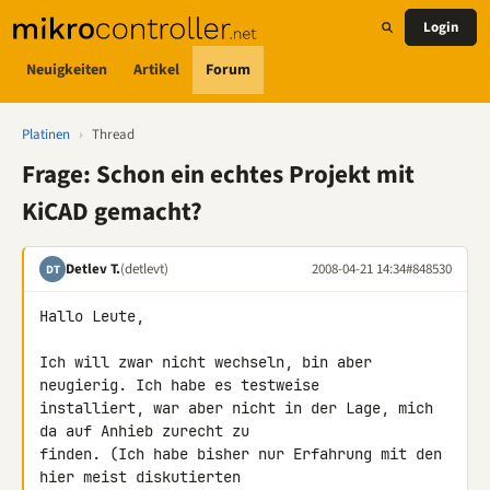
Login
Neuigkeiten
Artikel
Forum
Platinen
›
Thread
Frage: Schon ein echtes Projekt mit
KiCAD gemacht?
Detlev T.
(detlevt)
2008-04-21 14:34
#848530
DT
Hallo Leute,

Ich will zwar nicht wechseln, bin aber 
neugierig. Ich habe es testweise 

installiert, war aber nicht in der Lage, mich 
da auf Anhieb zurecht zu 

finden. (Ich habe bisher nur Erfahrung mit den 
hier meist diskutierten 
