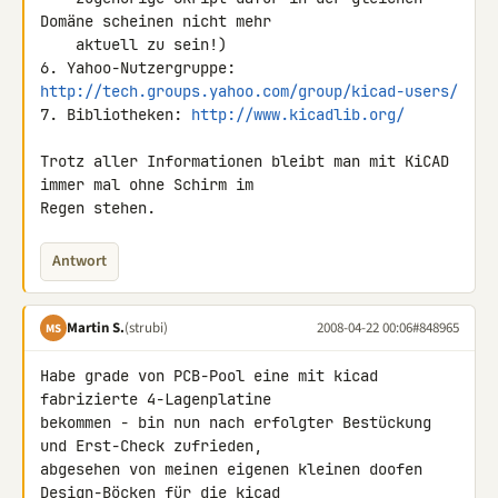
Domäne scheinen nicht mehr

    aktuell zu sein!)

6. Yahoo-Nutzergruppe: 
http://tech.groups.yahoo.com/group/kicad-users/
7. Bibliotheken: 
http://www.kicadlib.org/
Trotz aller Informationen bleibt man mit KiCAD 
immer mal ohne Schirm im 

Regen stehen.
Antwort
Martin S.
(strubi)
2008-04-22 00:06
#848965
MS
Habe grade von PCB-Pool eine mit kicad 
fabrizierte 4-Lagenplatine 

bekommen - bin nun nach erfolgter Bestückung 
und Erst-Check zufrieden, 

abgesehen von meinen eigenen kleinen doofen 
Design-Böcken für die kicad 
