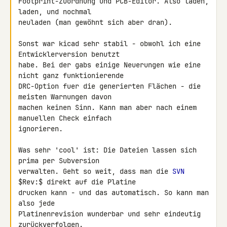
Footprint-Zuordnung und PCB-Editor. Also laden, 
laden, und nochmal 

neuladen (man gewöhnt sich aber dran).

Sonst war kicad sehr stabil - obwohl ich eine 
Entwicklerversion benutzt 

habe. Bei der gabs einige Neuerungen wie eine 
nicht ganz funktionierende 

DRC-Option fuer die generierten Flächen - die 
meisten Warnungen davon 

machen keinen Sinn. Kann man aber nach einem 
manuellen Check einfach 

ignorieren.

Was sehr 'cool' ist: Die Dateien lassen sich 
prima per Subversion 

verwalten. Geht so weit, dass man die 
SVN
$Rev:$ direkt auf die Platine 

drucken kann - und das automatisch. So kann man 
also jede 

Platinenrevision wunderbar und sehr eindeutig 
zurückverfolgen.
