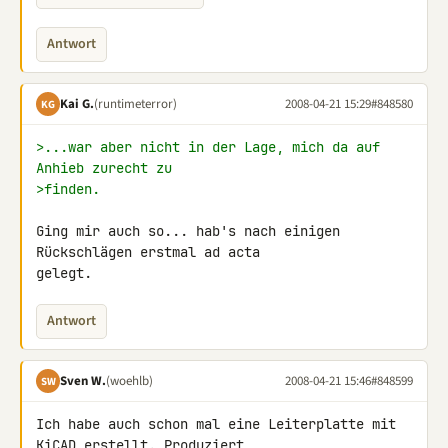
Antwort
Kai G.
(runtimeterror)
2008-04-21 15:29
#848580
KG
>...war aber nicht in der Lage, mich da auf 
Anhieb zurecht zu
>finden.
Ging mir auch so... hab's nach einigen 
Rückschlägen erstmal ad acta 

gelegt.
Antwort
Sven W.
(woehlb)
2008-04-21 15:46
#848599
SW
Ich habe auch schon mal eine Leiterplatte mit 
KiCAD erstellt. Produziert 
