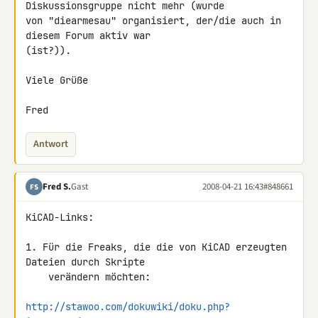
Diskussionsgruppe nicht mehr (wurde 

von "diearmesau" organisiert, der/die auch in 
diesem Forum aktiv war 

(ist?)).

Viele Grüße

Fred
Antwort
Fred S.
Gast
2008-04-21 16:43
#848661
FS
KiCAD-Links:

1. Für die Freaks, die die von KiCAD erzeugten 
Dateien durch Skripte

    verändern möchten:

http://stawoo.com/dokuwiki/doku.php?