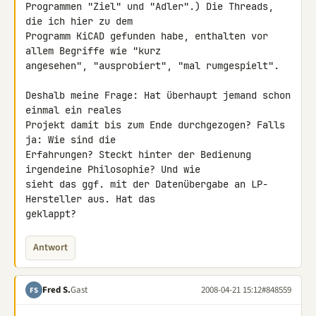
Programmen "Ziel" und "Adler".) Die Threads, 
die ich hier zu dem 

Programm KiCAD gefunden habe, enthalten vor 
allem Begriffe wie "kurz 

angesehen", "ausprobiert", "mal rumgespielt".

Deshalb meine Frage: Hat überhaupt jemand schon 
einmal ein reales 

Projekt damit bis zum Ende durchgezogen? Falls 
ja: Wie sind die 

Erfahrungen? Steckt hinter der Bedienung 
irgendeine Philosophie? Und wie 

sieht das ggf. mit der Datenübergabe an LP-
Hersteller aus. Hat das 

geklappt?
Antwort
Fred S.
Gast
2008-04-21 15:12
#848559
FS