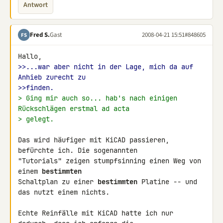
Antwort
Fred S.
Gast
2008-04-21 15:51
#848605
FS
>>...war aber nicht in der Lage, mich da auf 
Anhieb zurecht zu
>>finden.
> Ging mir auch so... hab's nach einigen 
Rückschlägen erstmal ad acta
> gelegt.
Das wird häufiger mit KiCAD passieren, 
befürchte ich. Die sogenannten 

"Tutorials" zeigen stumpfsinning einen Weg von 
einem 
bestimmten
Schaltplan zu einer 
bestimmten
 Platine -- und 
das nutzt einem nichts.

Echte Reinfälle mit KiCAD hatte ich nur 