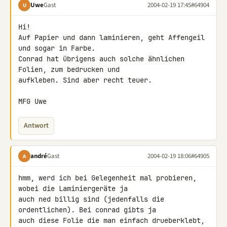
Uwe
Gast
2004-02-19 17:45
#64904
U
Hi!

Auf Papier und dann laminieren, geht Affengeil 
und sogar in Farbe.

Conrad hat übrigens auch solche ähnlichen 
Folien, zum bedrucken und

aufkleben. Sind aber recht teuer.

MFG Uwe
Antwort
andré
Gast
2004-02-19 18:06
#64905
A
hmm, werd ich bei Gelegenheit mal probieren, 
wobei die Laminiergeräte ja

auch ned billig sind (jedenfalls die 
ordentlichen). Bei conrad gibts ja

auch diese Folie die man einfach drueberklebt, 