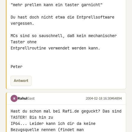
"mehr prellen kann ein taster garnicht"

Du hast doch nicht etwa die Entprellsoftware 
vergessen.

MCs sind so sauschnell, daß kein mechanischer 
Taster ohne

Entprellroutine verwendet werden kann.

Peter
Antwort
Rahul
Gast
2004-02-18 16:30
#64894
R
Hast du schon mal bei Rafi.de geguckt? Das sind 
TASTER! Bis hin zu

IP64... Leider kann ich dir da keine 
Bezugsquelle nennen (findet man
