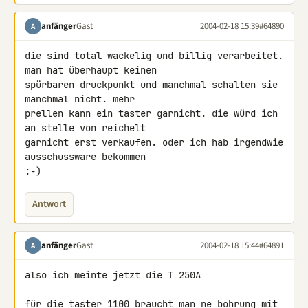
anfänger
Gast
2004-02-18 15:39
#64890
A
die sind total wackelig und billig verarbeitet. 
man hat überhaupt keinen

spürbaren druckpunkt und manchmal schalten sie 
manchmal nicht. mehr

prellen kann ein taster garnicht. die würd ich 
an stelle von reichelt

garnicht erst verkaufen. oder ich hab irgendwie 
ausschussware bekommen

:-)
Antwort
anfänger
Gast
2004-02-18 15:44
#64891
A
also ich meinte jetzt die T 250A

für die taster 1100 braucht man ne bohrung mit 