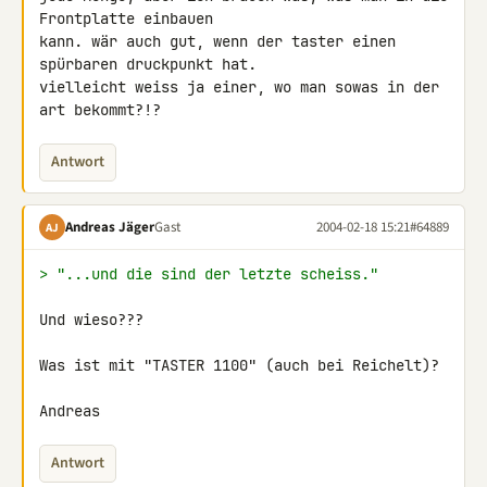
Frontplatte einbauen

kann. wär auch gut, wenn der taster einen 
spürbaren druckpunkt hat.

vielleicht weiss ja einer, wo man sowas in der 
art bekommt?!?
Antwort
Andreas Jäger
Gast
2004-02-18 15:21
#64889
AJ
> "...und die sind der letzte scheiss."
Und wieso???

Was ist mit "TASTER 1100" (auch bei Reichelt)?

Andreas
Antwort