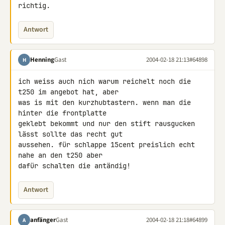
richtig.
Antwort
Henning
Gast
2004-02-18 21:13
#64898
H
ich weiss auch nich warum reichelt noch die 
t250 im angebot hat, aber

was is mit den kurzhubtastern. wenn man die 
hinter die frontplatte

geklebt bekommt und nur den stift rausgucken 
lässt sollte das recht gut

aussehen. für schlappe 15cent preislich echt 
nahe an den t250 aber

dafür schalten die antändig!
Antwort
anfänger
Gast
2004-02-18 21:18
#64899
A