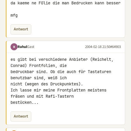
da kaeme ne FOlie die man Bedrucken kann besser

mfg
Antwort
Rahul
Gast
2004-02-18 21:50
#64903
R
es gibt bei verschiedene Anbieter (Reichelt, 
Conrad) Frontfolien, die

bedruckbar sind. Ob die auch für Tastaturen 
benutzbar sind, weiß ich

nicht (wegen des Druckpunktes).

Ich lasse mir meine Frontplatten meistens 
fräsen und mit Rafi-Tastern

bestücken...
Antwort