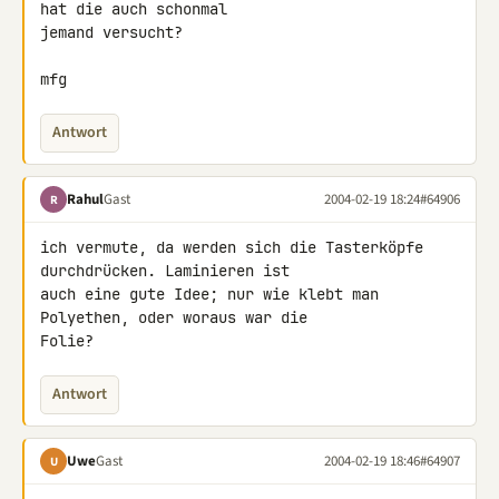
hat die auch schonmal

jemand versucht?

mfg
Antwort
Rahul
Gast
2004-02-19 18:24
#64906
R
ich vermute, da werden sich die Tasterköpfe 
durchdrücken. Laminieren ist

auch eine gute Idee; nur wie klebt man 
Polyethen, oder woraus war die

Folie?
Antwort
Uwe
Gast
2004-02-19 18:46
#64907
U