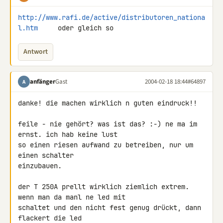
http://www.rafi.de/active/distributoren_nationa
l.htm
     oder gleich so
Antwort
anfänger
Gast
2004-02-18 18:44
#64897
A
danke! die machen wirklich n guten eindruck!!

feile - nie gehört? was ist das? :-) ne ma im 
ernst. ich hab keine lust

so einen riesen aufwand zu betreiben, nur um 
einen schalter

einzubauen.

der T 250A prellt wirklich ziemlich extrem. 
wenn man da manl ne led mit

schaltet und den nicht fest genug drückt, dann 
flackert die led
