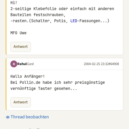
Hi!

2-seitige Klebefolie oder einfach mit anderen 
Bauteilen festschrauben,

-rasten.(Schalter, Potis, 
LED
-Fassungen...)

MFG Uwe
Antwort
Rahul
Gast
2004-02-25 23:32
#64908
R
Hallo Anfänger!

Bei Pollin.de habe ich sehr preisgünstige 
vernünftige Taster gesehen...
Antwort
Thread beobachten