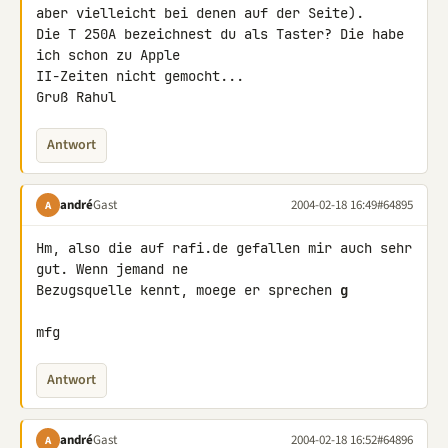
aber vielleicht bei denen auf der Seite).

Die T 250A bezeichnest du als Taster? Die habe 
ich schon zu Apple

II-Zeiten nicht gemocht...

Gruß Rahul
Antwort
andré
Gast
2004-02-18 16:49
#64895
A
Hm, also die auf rafi.de gefallen mir auch sehr 
gut. Wenn jemand ne

Bezugsquelle kennt, moege er sprechen 
g
mfg
Antwort
andré
Gast
2004-02-18 16:52
#64896
A