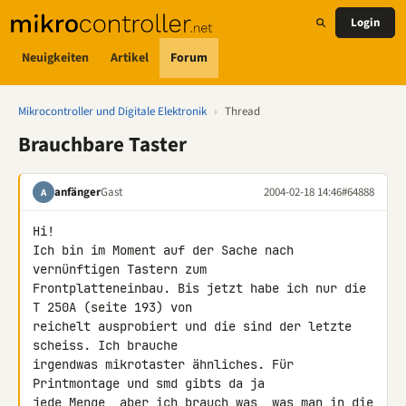
Login
Neuigkeiten
Artikel
Forum
Mikrocontroller und Digitale Elektronik
›
Thread
Brauchbare Taster
anfänger
Gast
2004-02-18 14:46
#64888
A
Hi!

Ich bin im Moment auf der Sache nach 
vernünftigen Tastern zum

Frontplatteneinbau. Bis jetzt habe ich nur die 
T 250A (seite 193) von

reichelt ausprobiert und die sind der letzte 
scheiss. Ich brauche

irgendwas mikrotaster ähnliches. Für 
Printmontage und smd gibts da ja

jede Menge, aber ich brauch was, was man in die 