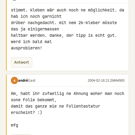
stimmt. kleben wär auch noch ne möglichkeit. da 
hab ich noch garnicht

drüber nachgedacht. mit nem 2k-kleber müsste 
das ja einigermassen

haltbar werden. danke, der tipp is echt gut. 
werd ich bald mal

ausprobieren!
Antwort
andré
Gast
2004-02-18 21:26
#64900
A
Hm, habt ihr zufaellig ne Ahnung woher man noch 
sone Folie bekommt,

damit das ganze wie ne Folientastatur 
erscheint? :)

mfg