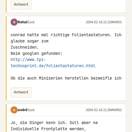
Antwort
Rahul
Gast
2004-02-18 21:32
#64901
R
conrad hatte mal richtige Folientastaturen. Ich 
glaube sogar zum

Zuschneiden.

http://www.tpi-
technoprint.de/folientastaturen.html
Ob die auch Miniserien herstellen bezweifle ich
Antwort
andré
Gast
2004-02-18 21:36
#64902
A
Jo, die Dinger kenn ich. Soll aber ne 
Individuelle Frontplatte werden,
