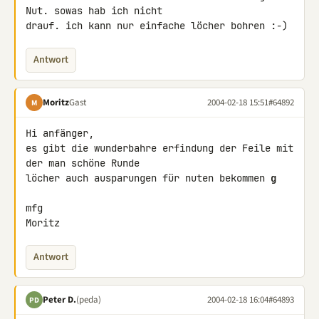
Nut. sowas hab ich nicht

drauf. ich kann nur einfache löcher bohren :-)
Antwort
Moritz
Gast
2004-02-18 15:51
#64892
M
Hi anfänger,

es gibt die wunderbahre erfindung der Feile mit 
der man schöne Runde

löcher auch ausparungen für nuten bekommen 
g
mfg

Moritz
Antwort
Peter D.
(peda)
2004-02-18 16:04
#64893
PD