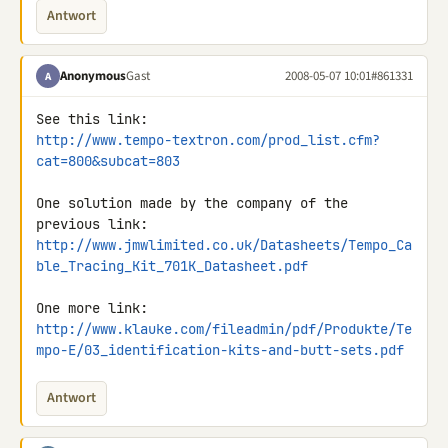
Antwort
Anonymous
Gast
2008-05-07 10:01
#861331
A
http://www.tempo-textron.com/prod_list.cfm?
cat=800&subcat=803
One solution made by the company of the 
http://www.jmwlimited.co.uk/Datasheets/Tempo_Ca
ble_Tracing_Kit_701K_Datasheet.pdf
http://www.klauke.com/fileadmin/pdf/Produkte/Te
mpo-E/03_identification-kits-and-butt-sets.pdf
Antwort