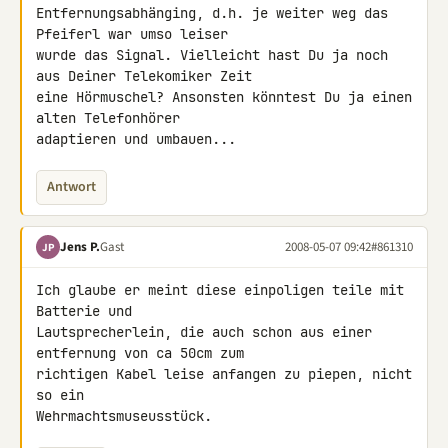
Entfernungsabhänging, d.h. je weiter weg das 
Pfeiferl war umso leiser 

wurde das Signal. Vielleicht hast Du ja noch 
aus Deiner Telekomiker Zeit 

eine Hörmuschel? Ansonsten könntest Du ja einen 
alten Telefonhörer 

adaptieren und umbauen...
Antwort
Jens P.
Gast
2008-05-07 09:42
#861310
JP
Ich glaube er meint diese einpoligen teile mit 
Batterie und 

Lautsprecherlein, die auch schon aus einer 
entfernung von ca 50cm zum 

richtigen Kabel leise anfangen zu piepen, nicht 
so ein 

Wehrmachtsmuseusstück.