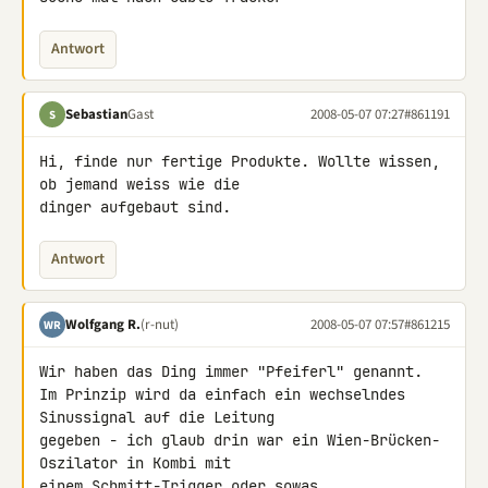
Antwort
Sebastian
Gast
2008-05-07 07:27
#861191
S
Hi, finde nur fertige Produkte. Wollte wissen, 
ob jemand weiss wie die 

dinger aufgebaut sind.
Antwort
Wolfgang R.
(r-nut)
2008-05-07 07:57
#861215
WR
Wir haben das Ding immer "Pfeiferl" genannt.

Im Prinzip wird da einfach ein wechselndes 
Sinussignal auf die Leitung 

gegeben - ich glaub drin war ein Wien-Brücken-
Oszilator in Kombi mit 

einem Schmitt-Trigger oder sowas.
