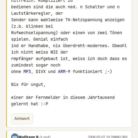
hilfreich. Kompliziert zu 

bedienen sind die auch ned. n Schalter und n 
Lautstärkeregler, der 

Sender kann wahlweise TK-Netzspannung anzeigen 
(z.b. blinken bei 

Rufwechselspannung) oder einen von zwei Tönen 
spielen. Genial einfach 

ind er Handhabe, nix überdreht-modernes. Obwohl 
ich nicht weiss WIE der 

rmpfänger aufgebaut ist, weiss ich doch dass es 
zumindest sogar noch 

ohne 
MP3
, DIVX und 
ARM
-9 funktioniert ;-)

Nix für ungut,

einer der Fernmelder in diesem Jahrtausend 
gelernt hat :-P
Antwort
Wolfgang R.
(r-nut)
2008-05-07 10:28
#861369
WR