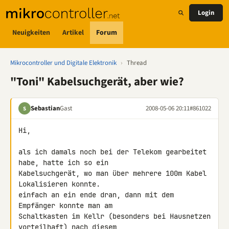
Login
Neuigkeiten
Artikel
Forum
Mikrocontroller und Digitale Elektronik
›
Thread
"Toni" Kabelsuchgerät, aber wie?
Sebastian
Gast
2008-05-06 20:11
#861022
S
Hi,

als ich damals noch bei der Telekom gearbeitet 
habe, hatte ich so ein 

Kabelsuchgerät, wo man über mehrere 100m Kabel 
Lokalisieren konnte. 

einfach an ein ende dran, dann mit dem 
Empfänger konnte man am 

Schaltkasten im Kellr (besonders bei Hausnetzen 
vorteilhaft) nach diesem 
