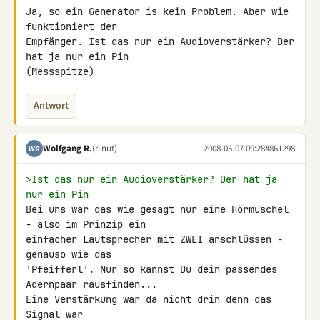
Ja, so ein Generator is kein Problem. Aber wie 
funktioniert der 

Empfänger. Ist das nur ein Audioverstärker? Der 
hat ja nur ein Pin 

(Messspitze)
Antwort
Wolfgang R.
(r-nut)
2008-05-07 09:28
#861298
WR
>Ist das nur ein Audioverstärker? Der hat ja 
nur ein Pin
Bei uns war das wie gesagt nur eine Hörmuschel 
- also im Prinzip ein 

einfacher Lautsprecher mit ZWEI anschlüssen - 
genauso wie das 

'Pfeifferl'. Nur so kannst Du dein passendes 
Adernpaar rausfinden...

Eine Verstärkung war da nicht drin denn das 
Signal war 
