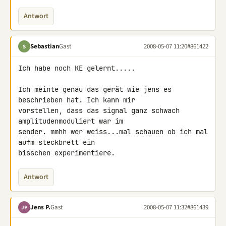
Antwort
Sebastian
Gast
2008-05-07 11:20
#861422
S
Ich habe noch KE gelernt.....

Ich meinte genau das gerät wie jens es 
beschrieben hat. Ich kann mir 

vorstellen, dass das signal ganz schwach 
amplitudenmoduliert war im 

sender. mmhh wer weiss...mal schauen ob ich mal 
aufm steckbrett ein 

bisschen experimentiere.
Antwort
Jens P.
Gast
2008-05-07 11:32
#861439
JP