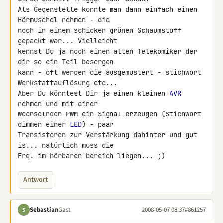
Als Gegenstelle konnte man dann einfach einen 
Hörmuschel nehmen - die 

noch in einem schicken grünen Schaumstoff 
gepackt war... Vielleicht 

kennst Du ja noch einen alten Telekomiker der 
dir so ein Teil besorgen 

kann - oft werden die ausgemustert - stichwort 
Werkstattauflösung etc...

Aber Du könntest Dir ja einen kleinen 
AVR
nehmen und mit einer 

Wechselnden PWM ein Signal erzeugen (Stichwort 
dimmen einer 
LED
) - paar 

Transistoren zur Verstärkung dahinter und gut 
is... natürlich muss die 

Frq. im hörbaren bereich liegen... ;)
Antwort
Sebastian
Gast
2008-05-07 08:37
#861257
S