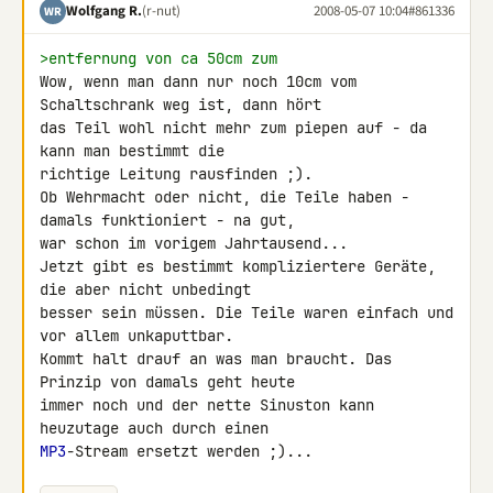
Wolfgang R.
(r-nut)
2008-05-07 10:04
#861336
WR
>entfernung von ca 50cm zum
Wow, wenn man dann nur noch 10cm vom 
Schaltschrank weg ist, dann hört 

das Teil wohl nicht mehr zum piepen auf - da 
kann man bestimmt die 

richtige Leitung rausfinden ;).

Ob Wehrmacht oder nicht, die Teile haben -
damals funktioniert - na gut, 

war schon im vorigem Jahrtausend...

Jetzt gibt es bestimmt kompliziertere Geräte, 
die aber nicht unbedingt 

besser sein müssen. Die Teile waren einfach und 
vor allem unkaputtbar.

Kommt halt drauf an was man braucht. Das 
Prinzip von damals geht heute 

immer noch und der nette Sinuston kann 
MP3
-Stream ersetzt werden ;)...