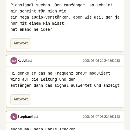
Piepsignal suchen. Der empfänger, so scheint 
mir scheint für mich wie 

ein mega audio-verstärker. aber wie weil der ja 
nur mit einem Pin misst. 

hat emand ne idee?
Antwort
K. J.
Gast
2008-05-06 20:24
#861038
KJ
Hi denke er das ne Frequenz drauf moduliert 
wird auf die Leitung und der 

entfänger dann das signal auswertet und anzeigt
Antwort
Stephan
Gast
2008-05-07 06:22
#861148
S
suche mal nach Cable Tracker