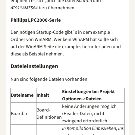
empfiehlt es sich, auch die Datei
Board.h
und
AT91SAM7S64.h
zu übernehmen.
Phillips LPC2000-Serie
Den nötigen Startup-Code gibt´s in dem example
Ordner von WinARM. Wer kein WinARM hat sollte sich
auf der WinARM Seite die examples herunterladen und
diese als Beispiel nehmen.
Dateieinstellungen
Nun sind folgende Dateien vorhanden:
Einstellungen bei
Projekt
Dateiname
Inhalt
Optionen
->
Dateien
keine Änderungen möglich
Board-
Board.h
(Header-Datei), nicht
Definitionen
zwingend erforderlich
In Kompilation Einbeziehen
,
Ins