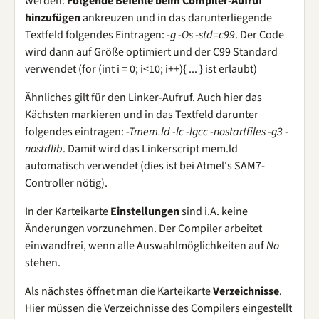
werden:
Folgende Befehle beim Compiler-Aufruf
hinzufügen
ankreuzen und in das darunterliegende
Textfeld folgendes Eintragen:
-g -Os -std=c99
. Der Code
wird dann auf Größe optimiert und der C99 Standard
verwendet (for (int i = 0; i<10; i++){ ... } ist erlaubt)
Ähnliches gilt für den Linker-Aufruf. Auch hier das
Kächsten markieren und in das Textfeld darunter
folgendes eintragen:
-Tmem.ld -lc -lgcc -nostartfiles -g3 -
nostdlib
. Damit wird das Linkerscript mem.ld
automatisch verwendet (dies ist bei Atmel's SAM7-
Controller nötig).
In der Karteikarte
Einstellungen
sind i.A. keine
Änderungen vorzunehmen. Der Compiler arbeitet
einwandfrei, wenn alle Auswahlmöglichkeiten auf
No
stehen.
Als nächstes öffnet man die Karteikarte
Verzeichnisse
.
Hier müssen die Verzeichnisse des Compilers eingestellt