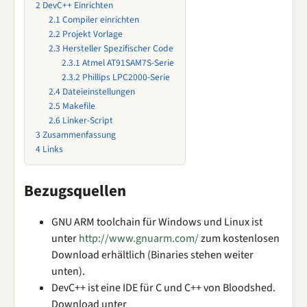
2
DevC++ Einrichten
2.1
Compiler einrichten
2.2
Projekt Vorlage
2.3
Hersteller Spezifischer Code
2.3.1
Atmel AT91SAM7S-Serie
2.3.2
Phillips LPC2000-Serie
2.4
Dateieinstellungen
2.5
Makefile
2.6
Linker-Script
3
Zusammenfassung
4
Links
Bezugsquellen
GNU ARM toolchain für Windows und Linux ist
unter
http://www.gnuarm.com/
zum kostenlosen
Download erhältlich (Binaries stehen weiter
unten).
DevC++ ist eine IDE für C und C++ von Bloodshed.
Download unter