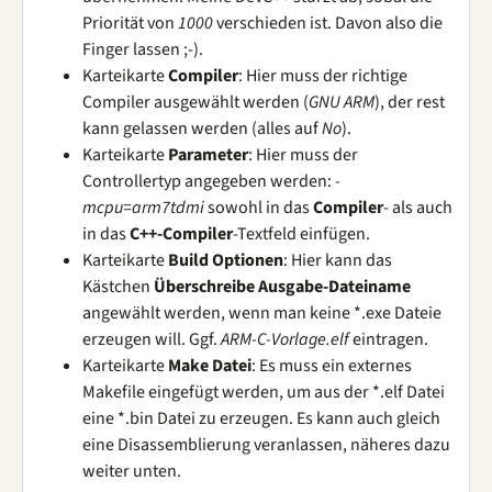
Priorität von
1000
verschieden ist. Davon also die
Finger lassen ;-).
Karteikarte
Compiler
: Hier muss der richtige
Compiler ausgewählt werden (
GNU ARM
), der rest
kann gelassen werden (alles auf
No
).
Karteikarte
Parameter
: Hier muss der
Controllertyp angegeben werden:
-
mcpu=arm7tdmi
sowohl in das
Compiler
- als auch
in das
C++-Compiler
-Textfeld einfügen.
Karteikarte
Build Optionen
: Hier kann das
Kästchen
Überschreibe Ausgabe-Dateiname
angewählt werden, wenn man keine *.exe Dateie
erzeugen will. Ggf.
ARM-C-Vorlage.elf
eintragen.
Karteikarte
Make Datei
: Es muss ein externes
Makefile eingefügt werden, um aus der *.elf Datei
eine *.bin Datei zu erzeugen. Es kann auch gleich
eine Disassemblierung veranlassen, näheres dazu
weiter unten.