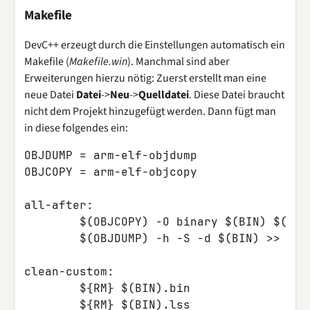
Makefile
DevC++ erzeugt durch die Einstellungen automatisch ein
Makefile (
Makefile.win
). Manchmal sind aber
Erweiterungen hierzu nötig: Zuerst erstellt man eine
neue Datei
Datei
->
Neu
->
Quelldatei
. Diese Datei braucht
nicht dem Projekt hinzugefügt werden. Dann fügt man
in diese folgendes ein:
OBJDUMP = arm-elf-objdump

OBJCOPY = arm-elf-objcopy

all-after:

	$(OBJCOPY) -O binary $(BIN) $(BIN).bin

	$(OBJDUMP) -h -S -d $(BIN) >> $(BIN).lss

clean-custom:

	${RM} $(BIN).bin
