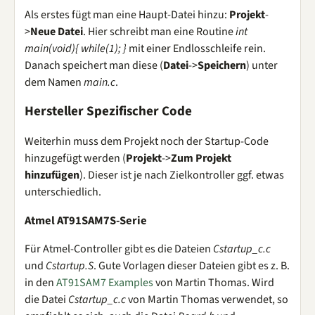
Als erstes fügt man eine Haupt-Datei hinzu:
Projekt
-
>
Neue Datei
. Hier schreibt man eine Routine
int
main(void){ while(1); }
mit einer Endlosschleife rein.
Danach speichert man diese (
Datei
->
Speichern
) unter
dem Namen
main.c
.
Hersteller Spezifischer Code
Weiterhin muss dem Projekt noch der Startup-Code
hinzugefügt werden (
Projekt
->
Zum Projekt
hinzufügen
). Dieser ist je nach Zielkontroller ggf. etwas
unterschiedlich.
Atmel AT91SAM7S-Serie
Für Atmel-Controller gibt es die Dateien
Cstartup_c.c
und
Cstartup.S
. Gute Vorlagen dieser Dateien gibt es z. B.
in den
AT91SAM7 Examples
von Martin Thomas. Wird
die Datei
Cstartup_c.c
von Martin Thomas verwendet, so