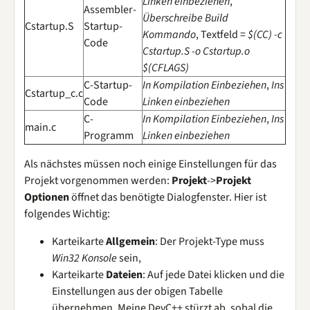
Linken einbeziehen
,
Assembler-
Überschreibe Build
Cstartup.S
Startup-
Kommando
, Textfeld =
$(CC) -c
Code
Cstartup.S -o Cstartup.o
$(CFLAGS)
C-Startup-
In Kompilation Einbeziehen
,
Ins
Cstartup_c.c
Code
Linken einbeziehen
C-
In Kompilation Einbeziehen
,
Ins
main.c
Programm
Linken einbeziehen
Als nächstes müssen noch einige Einstellungen für das
Projekt vorgenommen werden:
Projekt
->
Projekt
Optionen
öffnet das benötigte Dialogfenster. Hier ist
folgendes Wichtig:
Karteikarte
Allgemein
: Der Projekt-Type muss
Win32 Konsole
sein,
Karteikarte
Dateien
: Auf jede Datei klicken und die
Einstellungen aus der obigen Tabelle
übernehmen. Meine DevC++ stürzt ab, sobal die