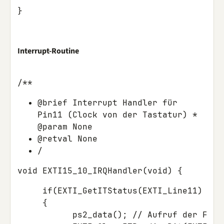
}
Interrupt-Routine
/**
@brief Interrupt Handler für
Pin11 (Clock von der Tastatur) *
@param None
@retval None
/
void EXTI15_10_IRQHandler(void) {
     if(EXTI_GetITStatus(EXTI_Line11) != 
     {

           ps2_data(); // Aufruf der Funk