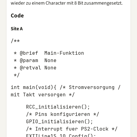
wieder zu einem Character mit 8 Bit zusammengesetzt.
Code
Site A
/**
 * @brief  Main-Funktion

 * @param  None

 * @retval None

int main(void){ /* Stromversorgung /
mit Takt versorgen */
     RCC_initialisieren();

     /* Pins konfigurieren */

     GPIO_initialisieren();

     /* Interrupt fuer PS2-Clock */

     EXTILine15_10_Config();
