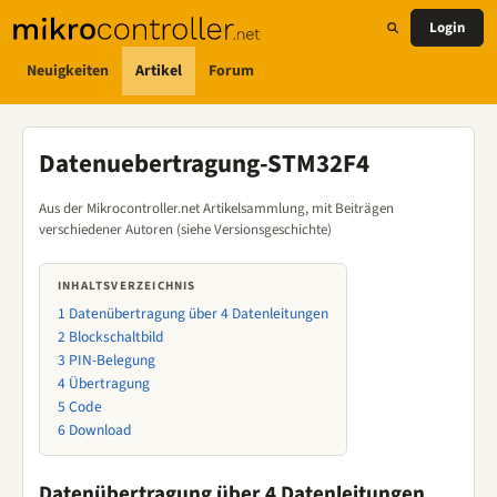
Login
Neuigkeiten
Artikel
Forum
Datenuebertragung-STM32F4
Aus der Mikrocontroller.net Artikelsammlung, mit Beiträgen
verschiedener Autoren (siehe Versionsgeschichte)
INHALTSVERZEICHNIS
1
Datenübertragung über 4 Datenleitungen
2
Blockschaltbild
3
PIN-Belegung
4
Übertragung
5
Code
6
Download
Datenübertragung über 4 Datenleitungen