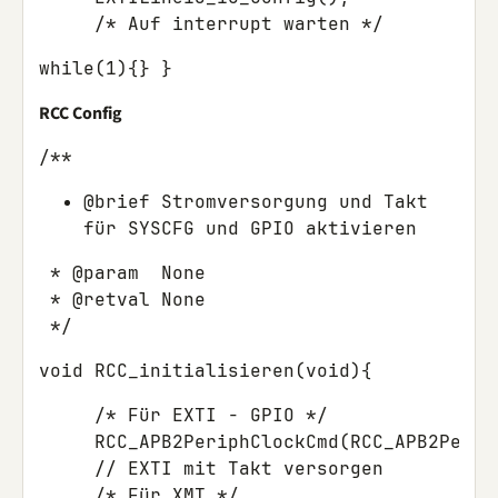
while(1){} }
RCC Config
/**
@brief Stromversorgung und Takt
für SYSCFG und GPIO aktivieren
 * @param  None

 * @retval None

void RCC_initialisieren(void){
     /* Für EXTI - GPIO */

     RCC_APB2PeriphClockCmd(RCC_APB2Periph
     // EXTI mit Takt versorgen

     /* Für XMT */
