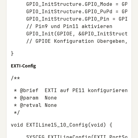
     GPIO_InitStructure.GPIO_Mode = GPIO_
     GPIO_InitStructure.GPIO_PuPd = GPIO_
     GPIO_InitStructure.GPIO_Pin = GPIO_P
     // Pin9 und Pin11 aktivieren

     GPIO_Init(GPIOE, &GPIO_InitStructure)
}
EXTI-Config
/**
 * @brief  EXTI auf PE11 konfigurieren

 * @param  None

 * @retval None

void EXTILine15_10_Config(void) {
     SYSCFG_EXTILineConfig(EXTI_PortSourc