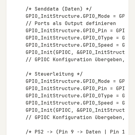
     /* Senddata (Daten) */

     GPIO_InitStructure.GPIO_Mode = GPIO_M
     // Ports als Output definieren

     GPIO_InitStructure.GPIO_Pin = GPIO_P
     GPIO_InitStructure.GPIO_OType = GPIO
     GPIO_InitStructure.GPIO_Speed = GPIO
     GPIO_Init(GPIOC, &GPIO_InitStructure)
     // GPIOC Konfiguration übergeben, Po
     /* Steuerleitung */

     GPIO_InitStructure.GPIO_Mode = GPIO_
     GPIO_InitStructure.GPIO_Pin = GPIO_P
     GPIO_InitStructure.GPIO_OType = GPIO
     GPIO_InitStructure.GPIO_Speed = GPIO
     GPIO_Init(GPIOC, &GPIO_InitStructure)
     // GPIOC Konfiguration übergeben, Po
     /* PS2 -> (Pin 9 -> Daten | Pin 11 ->