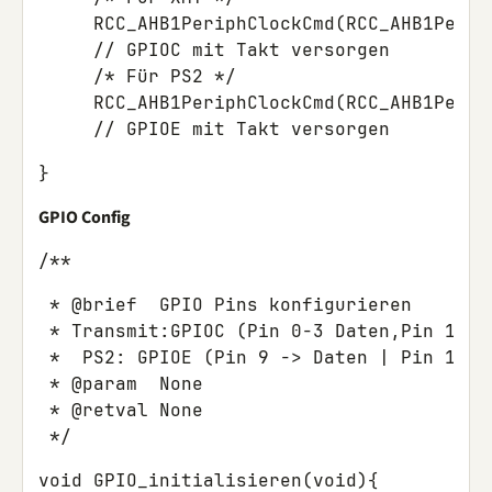
     RCC_AHB1PeriphClockCmd(RCC_AHB1Periph
     // GPIOC mit Takt versorgen

     /* Für PS2 */

     RCC_AHB1PeriphClockCmd(RCC_AHB1Periph
}
GPIO Config
/**
 * @brief  GPIO Pins konfigurieren

 * Transmit:GPIOC (Pin 0-3 Daten,Pin 15 St
 *  PS2: GPIOE (Pin 9 -> Daten | Pin 11 ->
 * @param  None

 * @retval None

void GPIO_initialisieren(void){