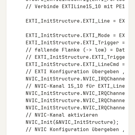
     // Verbinde EXTILine15_10 mit PE11
     EXTI_InitStructure.EXTI_Line = EXTI_
     EXTI_InitStructure.EXTI_Mode = EXTI_
     EXTI_InitStructure.EXTI_Trigger = EX
     // fallende Flanke (-> low) = Daten s
     // EXTI_InitStructure.EXTI_Trigger =
     EXTI_InitStructure.EXTI_LineCmd = EN
     // EXTI Konfiguration übergeben , Po
     NVIC_InitStructure.NVIC_IRQChannel =
     // NVIC-Kanal 15_10 für EXTI_Line 11

     NVIC_InitStructure.NVIC_IRQChannelPr
     NVIC_InitStructure.NVIC_IRQChannelSu
     NVIC_InitStructure.NVIC_IRQChannelCmd
     // NVIC-Kanal aktivieren 

     NVIC_Init(&NVIC_InitStructure);
