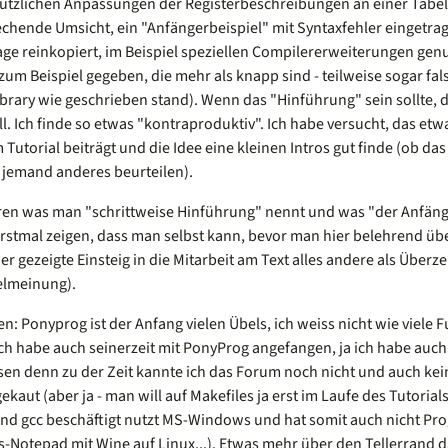
ützlichen Anpassungen der Registerbeschreibungen an einer Tabel
chende Umsicht, ein "Anfängerbeispiel" mit Syntaxfehler eingetra
ge reinkopiert, im Beispiel speziellen Compilererweiterungen genutz
um Beispiel gegeben, die mehr als knapp sind - teilweise sogar fals
ibrary wie geschrieben stand). Wenn das "Hinführung" sein sollte,
ll. Ich finde so etwas "kontraproduktiv". Ich habe versucht, das et
Tutorial beiträgt und die Idee eine kleinen Intros gut finde (ob d
 jemand anderes beurteilen).
ären was man "schrittweise Hinführung" nennt und was "der Anfänger
Erstmal zeigen, dass man selbst kann, bevor man hier belehrend üb
er gezeigte Einsteig in die Mitarbeit am Text alles andere als Überz
elmeinung).
n: Ponyprog ist der Anfang vielen Übels, ich weiss nicht wie viele 
ich habe auch seinerzeit mit PonyProg angefangen, ja ich habe auc
en denn zu der Zeit kannte ich das Forum noch nicht und auch kein
ekaut (aber ja - man will auf Makefiles ja erst im Laufe des Tutorials
 und gcc beschäftigt nutzt MS-Windows und hat somit auch nicht P
Notepad mit Wine auf Linux...). Etwas mehr über den Tellerrand 