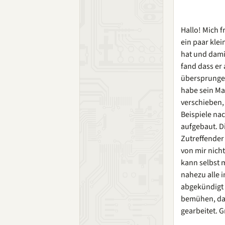
Hallo! Mich 
ein paar kle
hat und dami
fand dass er
übersprungen
habe sein Ma
verschieben,
Beispiele na
aufgebaut. D
Zutreffender 
von mir nich
kann selbst 
nahezu alle 
abgekündigt 
bemühen, das
gearbeitet. 