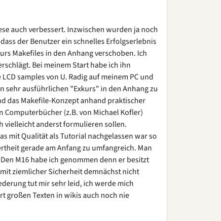
iese auch verbessert. Inzwischen wurden ja noch
dass der Benutzer ein schnelles Erfolgserlebnis
kurs Makefiles in den Anhang verschoben. Ich
rschlägt. Bei meinem Start habe ich ihn
die LCD samples von U. Radig auf meinem PC und
en sehr ausführlichen "Exkurs" in den Anhang zu
und das Makefile-Konzept anhand praktischer
en Computerbücher (z.B. von Michael Kofler)
vielleicht anderst formulieren sollen.
as mit Qualität als Tutorial nachgelassen war so
liertheit gerade am Anfang zu umfangreich. Man
n. Den M16 habe ich genommen denn er besitzt
 mit ziemlicher Sicherheit demnächst nicht
derung tut mir sehr leid, ich werde mich
t großen Texten in wikis auch noch nie