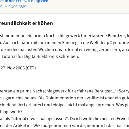
en in den EEPROM Beispielen
? im CODE BSP?
reundlichkeit erhöhen
ist momentan ein prima Nachschlagewerk für erfahrene Benutzer, lei
. Auch ich habe mit ihm meinen Einstieg in die Welt der µC gefunde
rde in den nächsten Wochen das Tutorial ein wenig verbessern, an
 Tutorial für Digital-Elektronik schreiben.
 27. Nov 2006 (CET)
mentan ein prima Nachschlagewerk für erfahrene Benutzer...": Sorry
is garnichts neues. Die Dokumentation der avr-libc ist eher ein gut
cht detailliert erläutert und einiges nicht mal angesprochen. Was 
hlagewerk?
tät als Tutorial etwas nachgelassen": Da ich wohl die meisten Erw
seit der Artikel ins Wiki aufgenommen wurde, nehme ich das mal zum