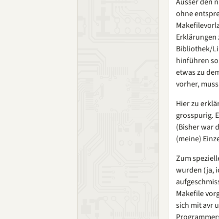
Ausser den n
ohne entspre
Makefilevorla
Erklärungen z
Bibliothek/L
hinführen so
etwas zu dem 
vorher, muss
Hier zu erkl
grosspurig. 
(Bisher war d
(meine) Einz
Zum spezielle
wurden (ja, 
aufgeschmiss
Makefile vorg
sich mit avr
Programmers-