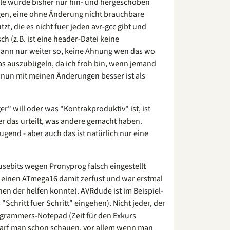
le wurde bisher nur hin- und hergeschoben
gen, eine ohne Änderung nicht brauchbare
t, die es nicht fuer jeden avr-gcc gibt und
ch (z.B. ist eine header-Datei keine
 dann nur weiter so, keine Ahnung wen das wo
was auszubügeln, da ich froh bin, wenn jemand
as nun mit meinen Änderungen besser ist als
" will oder was "Kontrakproduktiv" ist, ist
er das urteilt, was andere gemacht haben.
eugend - aber auch das ist natürlich nur eine
Fusebits wegen Pronyprog falsch eingestellt
h einen ATmega16 damit zerfust und war erstmal
en der helfen konnte). AVRdude ist im Beispiel-
 "Schritt fuer Schritt" eingehen). Nicht jeder, der
rogrammers-Notepad (Zeit für den Exkurs
darf man schon schauen, vor allem wenn man