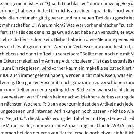
ssen" gemeint ist. Hier "Qualität nachlassen" ohne ein wenig Begrü
 erinnert, habe zumindest ich nichts aus einen "qualitativ" hochwer
de, die nicht mehr gültig waren und nur neuen Text dazu geschrieb
ht mehr schaffen...": Warum nicht? Was war vorher einfacher "zu sc
ert ist? Falls das der einzige Grund war: habe nun versucht, es et
mehr schaffen" schon sein. Bisher habe ich diese Meinung genau ein
rs nicht wahrgenommen. Wenn die Verbesserung darin bestand, d
chieben und dann im Text zu schreiben: "Sollte man noch nie mit Ma
n Exkurs: makefiles im Anhang A durchzulesen." ist das bestenfalls 
l zum Einstieg lesen, wird vorher kaum ein makefile selbst editiert
 IDE auch immer gelernt haben, werden nicht mal wissen, was ein ma
l wenig. Den ganzen Abschnitt nach ganz unten zu verschieben (un
nn unmittelbar an der ursprünglichen Stelle den wahrscheinlich typ
zu verweisen, war für mich keine nachvollziehbare Verbesserung de
den nächsten Wochen...": Dann aber zumindest den Artikel nach jede
rungsebenen und internen Verlinkungen noch passen - nicht so wi
den Mega16...": die Aktualisierung der Tabellen mit Registerbeschre
die Mühe macht, dann wäre eine Anpassung an aktuelle AVR (ATmega
ernamen bei den neueren von Herstellerseite noch etwas einheitlich