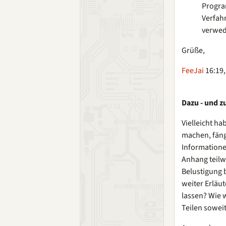
Progra
Verfah
verwed
Grüße,
FeeJai
16:19,
Dazu - und 
Vielleicht h
machen, fäng
Informatione
Anhang teilw
Belustigung b
weiter Erläu
lassen? Wie 
Teilen sowei