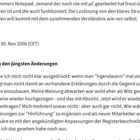
mmers Notepad. Jemand der noch nie mit µC gearbeitet hat freut si
ren ist und die auch funktioniert. Die Loslösung von den klares S
en will kommt mit dem zunehmenden Verständnis wie von selbst.
 30. Nov 2006 (CET)
zu den jüngsten Änderungen
abe ich mich nicht klar ausgedrückt: wenn man "irgendwann" mal vo
t man nicht damit an vorhandene Erklärungen durch die Gegend zu
n einzubauen. Meine Meinung abwarten war wohl eher als Witz gem
eise wieder hochgezogen - und das mit Absicht. Jetzt wird er wiede
eitragen? Mich motiviert sowas nicht - aber auch gar nicht. Wie wä
terungen zur "Hinführung" zu ergänzen und als neuer Mitarbeiter 
wäre es mit den angekündigten Anpassungen der Registerbeschreib
t ich das gesehen habe noch aus.