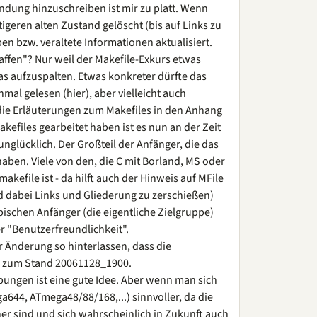
ndung hinzuschreiben ist mir zu platt. Wenn
tigeren alten Zustand gelöscht (bis auf Links zu
en bzw. veraltete Informationen aktualisiert.
haffen"? Nur weil der Makefile-Exkurs etwas
was aufzuspalten. Etwas konkreter dürfte das
mal gelesen (hier), aber vielleicht auch
ie Erläuterungen zum Makefiles in den Anhang
kefiles gearbeitet haben ist es nun an der Zeit
unglücklich. Der Großteil der Anfänger, die das
 haben. Viele von den, die C mit Borland, MS oder
kefile ist - da hilft auch der Hinweis auf MFile
d dabei Links und Gliederung zu zerschießen)
ischen Anfänger (die eigentliche Zielgruppe)
r "Benutzerfreundlichkeit".
r Änderung so hinterlassen, dass die
e zum Stand 20061128_1900.
ibungen ist eine gute Idee. Aber wenn man sich
644, ATmega48/88/168,...) sinnvoller, da die
er sind und sich wahrscheinlich in Zukunft auch