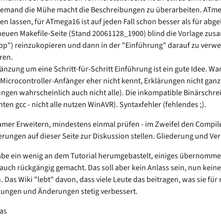
 jemand die Mühe macht die Beschreibungen zu überarbeiten. ATmeg
en lassen, für ATmega16 ist auf jeden Fall schon besser als für abg
 neuen Makefile-Seite (Stand 20061128_1900) blind die Vorlage zu
pp") reinzukopieren und dann in der "Einführung" darauf zu verwei
ren.
änzung um eine Schritt-für-Schritt Einführung ist ein gute Idee. Wa
 Microcontroller-Anfänger eher nicht kennt, Erklärungen nicht gan
gen wahrscheinlich auch nicht alle). Die inkompatible Binärschrei
ten gcc - nicht alle nutzen WinAVR). Syntaxfehler (fehlendes ;).
amer Erweitern, mindestens einmal prüfen - im Zweifel den Compile
rungen auf dieser Seite zur Diskussion stellen. Gliederung und Ve
be ein wenig an dem Tutorial herumgebastelt, einiges übernommen,
uch rückgängig gemacht. Das soll aber kein Anlass sein, nun kei
 Das Wiki "lebt" davon, dass viele Leute das beitragen, was sie für
ungen und Änderungen stetig verbessert.
as