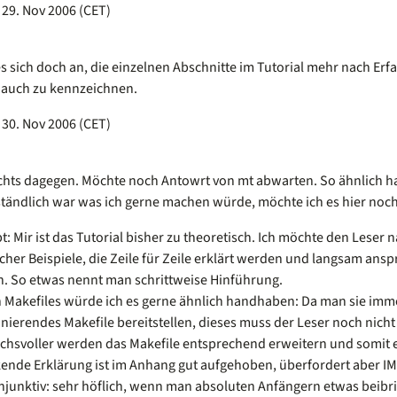
 29. Nov 2006 (CET)
s sich doch an, die einzelnen Abschnitte im Tutorial mehr nach Erfa
 auch zu kennzeichnen.
 30. Nov 2006 (CET)
nichts dagegen. Möchte noch Antowrt von mt abwarten. So ähnlich hab
tändlich war was ich gerne machen würde, möchte ich es hier noch
: Mir ist das Tutorial bisher zu theoretisch. Ich möchte den Lese
cher Beispiele, die Zeile für Zeile erklärt werden und langsam ans
n. So etwas nennt man schrittweise Hinführung.
n Makefiles würde ich es gerne ähnlich handhaben: Da man sie imm
nierendes Makefile bereitstellen, dieses muss der Leser noch nich
chsvoller werden das Makefile entsprechend erweitern und somit 
ende Erklärung ist im Anhang gut aufgehoben, überfordert aber I
njunktiv: sehr höflich, wenn man absoluten Anfängern etwas beibrin