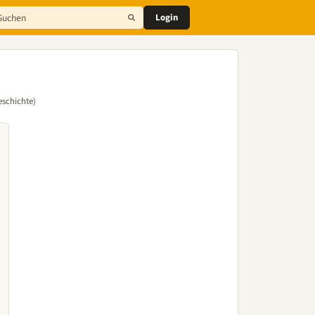
Login
eschichte)