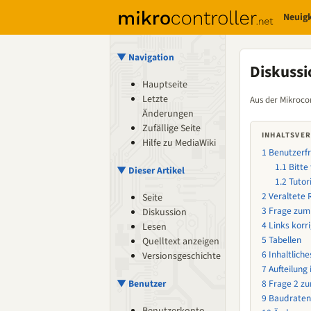
Neuig
▼ Navigation
Diskussi
Hauptseite
Letzte
Aus der Mikrocon
Änderungen
Zufällige Seite
INHALTSVER
Hilfe zu MediaWiki
1
Benutzerfr
1.1
Bitte
▼ Dieser Artikel
1.2
Tutor
2
Veraltete 
Seite
3
Frage zum
Diskussion
4
Links korri
Lesen
5
Tabellen
Quelltext anzeigen
6
Inhaltliche
Versionsgeschichte
7
Aufteilung 
▼ Benutzer
8
Frage 2 z
9
Baudraten