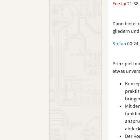
FeeJai
21:38,
Dann bietet e
gliedern und
Stefan
00:24,
Prinzipiell 
etwas unvers
Konzept
praktis
bringe
Mit de
funktio
anspru
abdeck
Der Ko