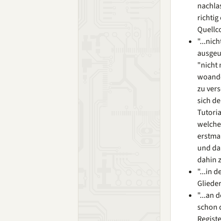
nachla
richtig
Quellco
"...nic
ausgeuf
"nicht 
woande
zu vers
sich de
Tutoria
welcher
erstma
und da
dahin 
"...in 
Gliede
"...an 
schon 
Regist