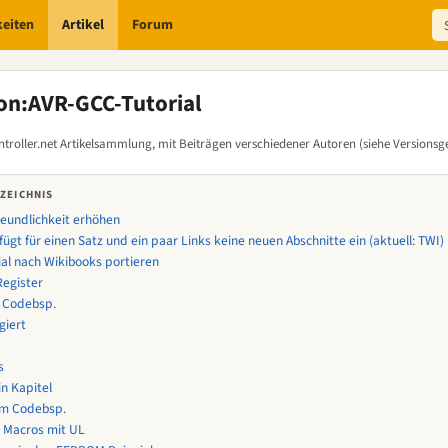
keiten
Artikel
Forum
on
:
AVR-GCC-Tutorial
troller.net Artikelsammlung, mit Beiträgen verschiedener Autoren (siehe Versionsg
ZEICHNIS
eundlichkeit erhöhen
 fügt für einen Satz und ein paar Links keine neuen Abschnitte ein (aktuell: TWI)
ial nach Wikibooks portieren
Register
 Codebsp.
giert
s
in Kapitel
um Codebsp.
 Macros mit UL