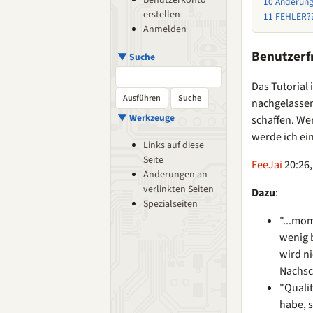
Benutzerkonto
10
Änderung
erstellen
11
FEHLER??
Anmelden
Benutzerf
▼ Suche
Das Tutorial 
nachgelassen
▼ Werkzeuge
schaffen. We
werde ich ein
Links auf diese
Seite
FeeJai
20:26,
Änderungen an
verlinkten Seiten
Dazu
:
Spezialseiten
"...mo
wenig b
wird ni
Nachsc
"Quali
habe, 