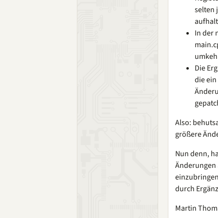
selten
aufhalt
In der
main.c
umkeh
Die Erg
die ein
Änderun
gepatch
Also: behuts
größere Ände
Nun denn, ha
Änderungen a
einzubringen.
durch Ergänz
Martin Thom