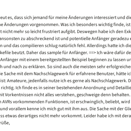
freut es, dass sich jemand für meine Änderungen interessiert und d
ine Änderungen vorgenommen. Was ich besonders wichtig finde, ist 
t nicht mehr so leicht frustriert aufgibt. Deswegen habe ich den Ex
 ansonsten zu abschreckend ist und potentielle Anfänger geradezu e
 und das compilieren schlug natürlich fehl. Allerdings hatte ich 
kefile beutzt. Daher das sample für Anfänger. ==> Ich wäre dafür d
 Anfänger mit einem bereitgestellten Beispiel beginnen zu lassen 
ch und nach zu erklären. So sind auch die meisten sehr erfolgreich
ie Sache mit dem Nachschlagewerk für erfahrene Benutzer, hätte ich 
ist: Amateure, jedenfalls nutze ich es gerne als Nachschlagewerk. D
t richtig. Ich finde es in seiner bestehenden Anordnung und Detail
mit Vorkentnissen nicht alles verstehen, geschweige denn behalte
in AVRs vorkommenden Funktionen, ist erschwinglich, beliebt, wird
und vorallem kenne ich mich gut mit ihm aus. Die Sache mit der Glie
s etwas derartiges nicht mehr vorkommt. Leider habe ich mit derar
Grüße,