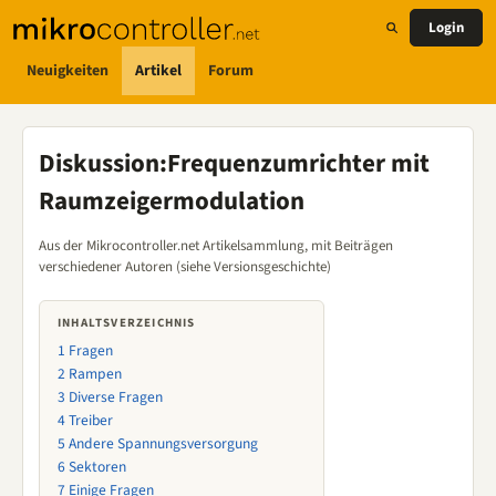
Login
Neuigkeiten
Artikel
Forum
Diskussion
:
Frequenzumrichter mit
Raumzeigermodulation
Aus der Mikrocontroller.net Artikelsammlung, mit Beiträgen
verschiedener Autoren (siehe Versionsgeschichte)
INHALTSVERZEICHNIS
1
Fragen
2
Rampen
3
Diverse Fragen
4
Treiber
5
Andere Spannungsversorgung
6
Sektoren
7
Einige Fragen