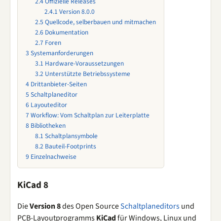
2.4
Offizielle Releases
2.4.1
Version 8.0.0
2.5
Quellcode, selberbauen und mitmachen
2.6
Dokumentation
2.7
Foren
3
Systemanforderungen
3.1
Hardware-Voraussetzungen
3.2
Unterstützte Betriebssysteme
4
Drittanbieter-Seiten
5
Schaltplaneditor
6
Layouteditor
7
Workflow: Vom Schaltplan zur Leiterplatte
8
Bibliotheken
8.1
Schaltplansymbole
8.2
Bauteil-Footprints
9
Einzelnachweise
KiCad 8
Die
Version 8
des Open Source
Schaltplaneditors
und
PCB-Layoutprogramms
KiCad
für Windows, Linux und