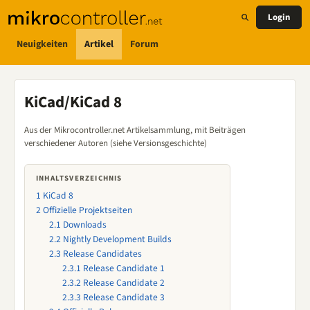
Login
Neuigkeiten
Artikel
Forum
KiCad/KiCad 8
Aus der Mikrocontroller.net Artikelsammlung, mit Beiträgen
verschiedener Autoren (siehe Versionsgeschichte)
INHALTSVERZEICHNIS
1
KiCad 8
2
Offizielle Projektseiten
2.1
Downloads
2.2
Nightly Development Builds
2.3
Release Candidates
2.3.1
Release Candidate 1
2.3.2
Release Candidate 2
2.3.3
Release Candidate 3