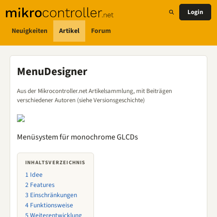
Login
Neuigkeiten
Artikel
Forum
MenuDesigner
Aus der Mikrocontroller.net Artikelsammlung, mit Beiträgen
verschiedener Autoren (siehe Versionsgeschichte)
Menüsystem für monochrome GLCDs
INHALTSVERZEICHNIS
1
Idee
2
Features
3
Einschränkungen
4
Funktionsweise
5
Weiterentwicklung