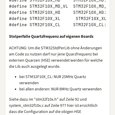
#define STM32F10X_MD     STM32F10X_MD: ST
#define STM32F10X_MD_VL  STM32F10X_MD_VL:
#define STM32F10X_HD     STM32F10X_HD: ST
#define STM32F10X_XL      STM32F10X_XL: S
#define STM32F10X_CL     STM32F10X_CL: ST
Stolperfalle Quartzfrequenz auf eigenen Boards
ACHTUNG: Um die STM32StdPerLib ohne Änderungen
am Code zu nutzen darf nur jene Quarzfrequenz bei
externen Quarzen (HSE) verwendet werden für welche
die Lib auch ausgelegt wurde.
bei STM32F10X_CL: NUR 25MHz Quartz
verwenden
bei allen anderen: NUR 8MHz Quartz verwenden
Siehe dazu im "stm32f10x.h" auf Zeile 92 und
system_stm32f10x.c auf Zeile 977 hier ist ersichtlich
dass die Configuration auf die obigen HSE