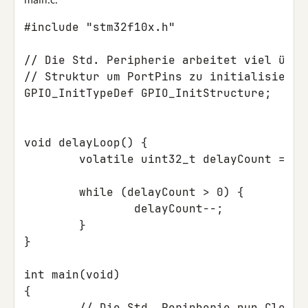
main.c:
#include
"stm32f10x.h"
// Die Std. Peripherie arbeitet viel über
// Struktur um PortPins zu initialisieren
GPIO_InitTypeDef
GPIO_InitStructure
;
void
delayLoop
()
{
volatile
uint32_t
delayCount
=
10
while
(
delayCount
>
0
)
{
delayCount
--
;
}
}
int
main
(
void
)
{
// Die Std. Peripherie nun Clocks