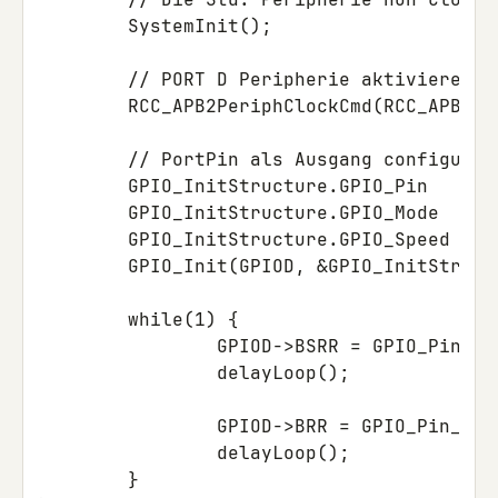
SystemInit
();
// PORT D Peripherie aktivieren
RCC_APB2PeriphClockCmd
(
RCC_APB2Pe
// PortPin als Ausgang configurie
GPIO_InitStructure
.
GPIO_Pin
=
G
GPIO_InitStructure
.
GPIO_Mode
=
G
GPIO_InitStructure
.
GPIO_Speed
=
G
GPIO_Init
(
GPIOD
,
&
GPIO_InitStruct
while
(
1
)
{
GPIOD
->
BSRR
=
GPIO_Pin_7
;
delayLoop
();
GPIOD
->
BRR
=
GPIO_Pin_7
;
delayLoop
();
}