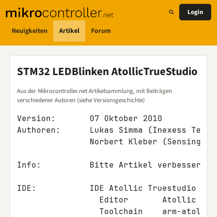
Login
Neuigkeiten
Artikel
Forum
STM32 LEDBlinken AtollicTrueStudio
Aus der Mikrocontroller.net Artikelsammlung, mit Beiträgen
verschiedener Autoren (siehe Versionsgeschichte)
Version
:
07
Oktober
2010
Authoren
:
Lukas
Simma
(
Inexess
Techn
Norbert
Kleber
(
Sensing
So
Info
:
Bitte
Artikel
verbessern
u
IDE
:
IDE
Atollic
Truestudio
Lit
Editor
Atollic
-
E
Toolchain
arm
-
atollic