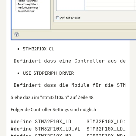
STM32F10X_CL
USE_STDPERIPH_DRIVER
Siehe dazu im "stm32f10x.h" auf Zeile 48
Folgende Controller Settings sind möglich
#define STM32F10X_LD     STM32F10X_LD: ST
#define STM32F10X_LD_VL  STM32F10X_LD_VL: