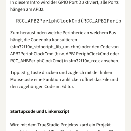
In diesem Intro wird der GPIO Port D aktiviert, alle Ports
hängen am APB2.
RCC_APB2PeriphClockCmd
(
RCC_APB2Periph_G
Zum herausfinden welche Peripherie an welchem Bus
hängt, die Codedoku konsultieren
(stm32f10x_stdperiph_lib_um.chm) oder den Code von
APB2PeriphClockCmd (bzw. APB1PeriphClockCmd oder
RCC_AHBPeriphClockCmd) in stm32f10x_rcc.c ansehen.
Tipp: Strg Taste drücken und zugleich mit der linken
Mousetaste eine Funktion anklicken öffnet das File und
den zugehörigen Code im Editor.
Startupcode und Linkerscript
Wird mit dem TrueStudio Projektwizard ein Projekt