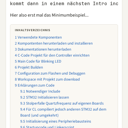
Hier also erst mal das Minimumbeispiel...
INHALTSVERZEICHNIS
1
Verwendete Komponenten
2
Kompontenten herunterladen und installieren
3
Dokumentationen herunterladen
4
C-Code Projekt für den Controller einrichten
5
Main Code für Blinking LED
6
Projekt Builden
7
Configuration zum Flashen und Debuggen
8
Workspace mit Projekt zum download
9
Erklärungen zum Code
9.1
Notwendiger Include
9.2
STM32 Initialisieren lassen
9.3
Stolperfalle Quartzfrequenz auf eigenen Boards
9.4
Für CL compiliert jedoch anderen STM32 auf dem
Board (und umgekehrt)
9.5
Initialisierung eines Peripheriebausteins
9.6
Startupcode und Linkerscript