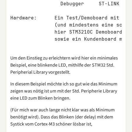
Debugger
ST
-
LINK
via
Hardware
:
Ein
Test
/
Demoboard
mit
ein
(
und
mindestens
eine
schal
hier
STM3210C
Demoboard
mi
sowie
ein
Kundenboard
mit
Um den Einstieg zu erleichtern wird hier ein minimales
Beispiel, eine blinkende LED, mithilfe der STM32 Std.
Peripherial Library vorgestellt.
In diesem Beispiel möchte ich so gut wie das Minimum
zeigen was nötig ist um mit der Std. Peripherie Library
eine LED zum Blinken bringen.
(Für mich war auch lange nicht klar was als Minimum
benötigt wird). Dass das Blinken (der delay) mit dem
Systick vom Cortex-M3 schöner lösbar ist,