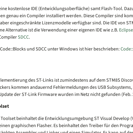
 eine kostenlose IDE (Entwicklungsoberfläche) samt Flash-Tool. Da
en genau ein Compiler installiert werden. Diese Compiler sind komm
 aber eingeschränkte Lizenzmodelle verfügbar sind. Die IDE von STM
ne Alternative ist die Verwendung einer eigenen IDE wie z.B.
Eclipse
 Compiler
SDCC
.
 Code::Blocks und SDCC unter Windows ist hier beschrieben:
Code:
lementierung des ST-Links ist zumindestens auf dem STM8S Disco
eckers kommen andauernd Fehlermeldungen des USB Subsystems,
Update der ST-Link Firmware wurden im Netz nicht gefunden (Feb. 
lset
Toolset beinhaltet die Entwicklungsumgebung ST Visual Develop (
einen graphischen Flasher. Es beinhaltet den Treiber für den Pro
änkten Assembler und Linker und einen Simulator. Es kann auf de