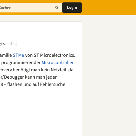
Login
geschichte)
familie
STM8
von ST Microelectronics.
 zu programmierender
Mikrocontroller
covery benötigt man kein Netzteil, da
er/Debugger kann man jeden
8 – flashen und auf Fehlersuche