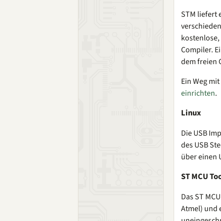
STM liefert
verschieden
kostenlose,
Compiler. Ei
dem freien
Ein Weg mit
einrichten
.
Linux
Die USB Imp
des USB St
über einen 
ST MCU Too
Das ST MCU 
Atmel) und 
uneingeschr