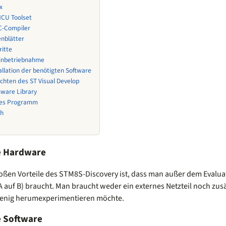
x
MCU Toolset
C-Compiler
nblätter
ritte
tinbetriebnahme
allation der benötigten Software
ichten des ST Visual Develop
ware Library
tes Programm
ch
e Hardware
roßen Vorteile des STM8S-Discovery ist, dass man außer dem Evalua
A auf B) braucht. Man braucht weder ein externes Netzteil noch zu
wenig herumexperimentieren möchte.
e Software