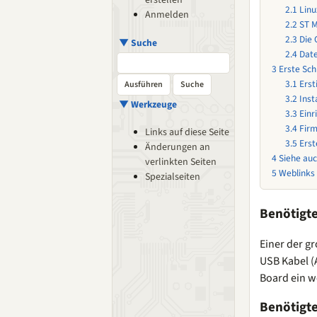
erstellen
2.1
Linu
Anmelden
2.2
ST 
2.3
Die 
▼ Suche
2.4
Date
3
Erste Sch
3.1
Ers
3.2
Inst
▼ Werkzeuge
3.3
Einr
3.4
Firm
Links auf diese Seite
3.5
Ers
Änderungen an
4
Siehe au
verlinkten Seiten
5
Weblinks
Spezialseiten
Benötigt
Einer der g
USB Kabel (
Board ein 
Benötigt