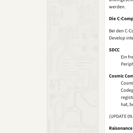
werden.
Die C-Comp
Bei den C-C
Develop int
SDCC
Ein fr
Periph
Cosmic Com
Cosmic
Codeg
regist
hat, b
(UPDATE 09.
Raisonance