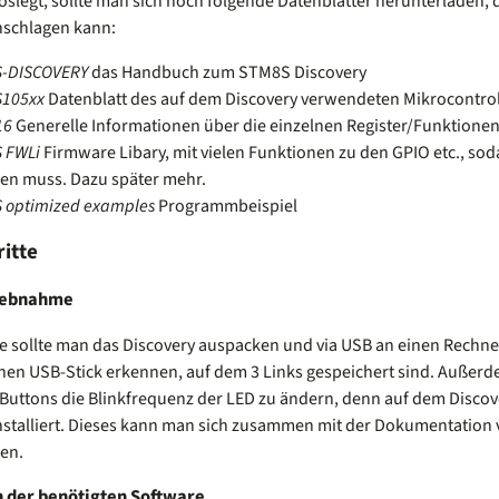
oslegt, sollte man sich noch folgende Datenblätter herunterladen
hschlagen kann:
-DISCOVERY
das Handbuch zum STM8S Discovery
105xx
Datenblatt des auf dem Discovery verwendeten Mikrocontrol
16
Generelle Informationen über die einzelnen Register/Funktione
 FWLi
Firmware Libary, mit vielen Funktionen zu den GPIO etc., so
den muss. Dazu später mehr.
 optimized examples
Programmbeispiel
ritte
riebnahme
ste sollte man das Discovery auspacken und via USB an einen Rechne
nen USB-Stick erkennen, auf dem 3 Links gespeichert sind. Außerdem
 Buttons die Blinkfrequenz der LED zu ändern, denn auf dem Discov
nstalliert. Dieses kann man sich zusammen mit der Dokumentation
en.
n der benötigten Software