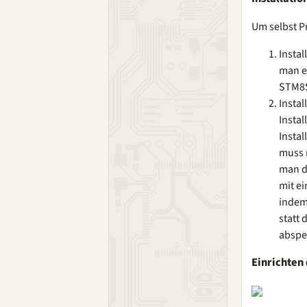
Um selbst P
Instal
man ei
STM8S
Insta
Insta
Instal
muss m
man d
mit e
indem 
statt 
abspe
Einrichten 