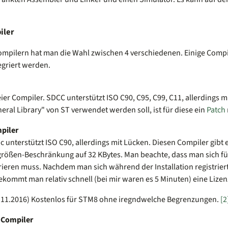
iler
ompilern hat man die Wahl zwischen 4 verschiedenen. Einige Compil
egriert werden.
eier Compiler. SDCC unterstützt ISO C90, C95, C99, C11, allerdings m
eral Library" von ST verwendet werden soll, ist für diese ein
Patch
piler
 unterstützt ISO C90, allerdings mit Lücken. Diesen Compiler gibt e
rößen-Beschränkung auf 32 KBytes. Man beachte, dass man sich fü
rieren muss. Nachdem man sich während der Installation registrier
ekommt man relativ schnell (bei mir waren es 5 Minuten) eine Lizen
11.2016) Kostenlos für STM8 ohne iregndwelche Begrenzungen.
[2
 Compiler