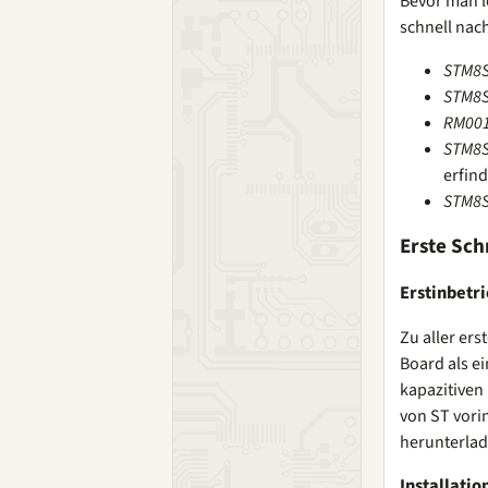
Bevor man l
schnell nac
STM8S
STM8S
RM00
STM8S
erfin
STM8S
Erste Sch
Erstinbet
Zu aller er
Board als ei
kapazitiven
von ST vori
herunterlad
Installatio