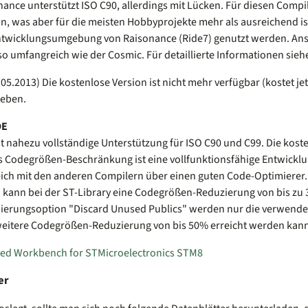
ance unterstützt ISO C90, allerdings mit Lücken. Für diesen Compil
n, was aber für die meisten Hobbyprojekte mehr als ausreichend is
ntwicklungsumgebung von Raisonance (Ride7) genutzt werden. Ansc
so umfangreich wie der Cosmic. Für detaillierte Informationen siehe
5.2013) Die kostenlose Version ist nicht mehr verfügbar (kostet jet
geben.
DE
t nahezu vollständige Unterstützung für ISO C90 und C99. Die kost
s Codegrößen-Beschränkung ist eine vollfunktionsfähige Entwickl
eich mit den anderen Compilern über einen guten Code-Optimierer.
" kann bei der ST-Library eine Codegrößen-Reduzierung von bis zu
ierungsoption "Discard Unused Publics" werden nur die verwende
weitere Codegrößen-Reduzierung von bis 50% erreicht werden kann
ed Workbench for STMicroelectronics STM8
er