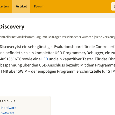
keiten
Artikel
Forum
Discovery
ontroller.net Artikelsammlung, mit Beiträgen verschiedener Autoren (siehe Versions
iscovery ist ein sehr günstiges Evalutionsboard für die Controller
tine befindet sich ein kompletter USB-Programmer/Debugger, ein
M8S105C6T6 sowie eine
LED
und ein kapazitiver Taster. Für das Dis
iebsspannung über den USB-Anschluss bezieht. Mit dem Programm
STM8 über SWIM – der einpoligen Programmierschnittstelle für STM
RZEICHNIS
e Hardware
e Software