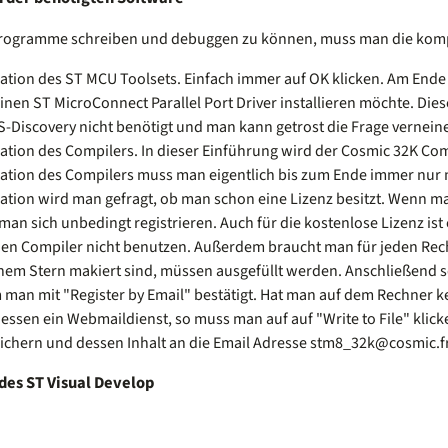
rogramme schreiben und debuggen zu können, muss man die komple
lation des ST MCU Toolsets. Einfach immer auf OK klicken. Am Ende 
nen ST MicroConnect Parallel Port Driver installieren möchte. Dies
-Discovery nicht benötigt und man kann getrost die Frage vernein
llation des Compilers. In dieser Einführung wird der Cosmic 32K C
llation des Compilers muss man eigentlich bis zum Ende immer nur m
lation wird man gefragt, ob man schon eine Lizenz besitzt. Wenn ma
an sich unbedingt registrieren. Auch für die kostenlose Lizenz ist 
en Compiler nicht benutzen. Außerdem braucht man für jeden Rechne
inem Stern makiert sind, müssen ausgefüllt werden. Anschließend s
man mit "Register by Email" bestätigt. Hat man auf dem Rechner kei
dessen ein Webmaildienst, so muss man auf auf "Write to File" klicken
ichern und dessen Inhalt an die Email Adresse stm8_32k@cosmic.fr
des ST Visual Develop