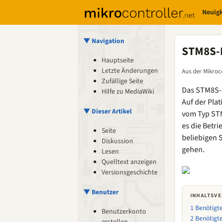
Neuig
▼ Navigation
STM8S-
Hauptseite
Letzte Änderungen
Aus der Mikroc
Zufällige Seite
Das STM8S-D
Hilfe zu MediaWiki
Auf der Pla
▼ Dieser Artikel
vom Typ ST
es die Betr
Seite
beliebigen 
Diskussion
gehen.
Lesen
Quelltext anzeigen
Versionsgeschichte
▼ Benutzer
INHALTSVE
1
Benötigt
Benutzerkonto
2
Benötigt