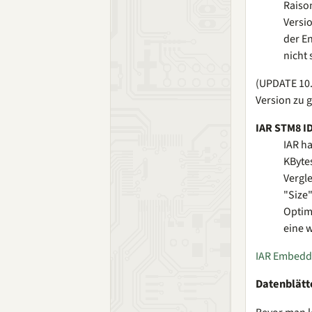
Raison
Versio
der E
nicht 
(UPDATE 10.0
Version zu 
IAR STM8 I
IAR ha
KByte
Vergl
"Size
Optim
eine 
IAR Embedd
Datenblätt