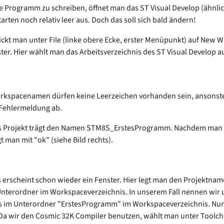
e Programm zu schreiben, öffnet man das ST Visual Develop (ähnlic
rten noch relativ leer aus. Doch das soll sich bald ändern!
lickt man unter File (linke obere Ecke, erster Menüpunkt) auf New 
ter. Hier wählt man das Arbeitsverzeichnis des ST Visual Develop au
rkspacenamen dürfen keine Leerzeichen vorhanden sein, ansonsten
 Fehlermeldung ab.
es Projekt trägt den Namen STM8S_ErstesProgramm. Nachdem man
gt man mit "ok" (siehe Bild rechts).
s erscheint schon wieder ein Fenster. Hier legt man den Projektna
Unterordner im Workspaceverzeichnis. In unserem Fall nennen wir
s im Unterordner "ErstesProgramm" im Workspaceverzeichnis. Nu
 Da wir den Cosmic 32K Compiler benutzen, wählt man unter Toolc