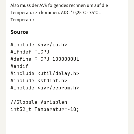
Also muss der AVR folgendes rechnen um auf die
Temperatur zu kommen: ADC * 0,25°C - 75°C =
Temperatur
Source
#include
<avr/io.h>
#ifndef F_C
#defi
#endif			
#include
<util/delay.h>
#include
<stdint.h>
#include
<avr/eeprom.h>
//Globale Variablen
int32_t
Temperatur
=
-10
;