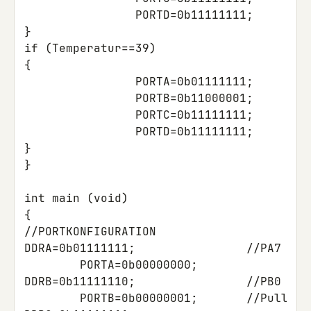
PORTD
=
0b11111111
;
}
if
(
Temperatur
==
39
)
{
PORTA
=
0b01111111
;
PORTB
=
0b11000001
;
PORTC
=
0b11111111
;
PORTD
=
0b11111111
;
}
}
int
main
(
void
)
{
//PORTKONFIGURATION
DDRA
=
0b01111111
;
//PA7 ist
PORTA
=
0b00000000
;
DDRB
=
0b11111110
;
PORTB
=
0b00000001
;
//Pullup 