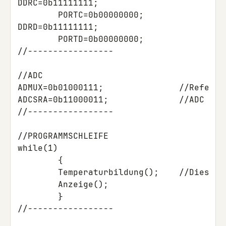
DDRC
=
0b11111111
;
PORTC
=
0b00000000
;
DDRD
=
0b11111111
;
PORTD
=
0b00000000
;
//-----------------
//ADC
ADMUX
=
0b01000111
;
//Referen
ADCSRA
=
0b11000011
;
//-----------------
//PROGRAMMSCHLEIFE			
while
(
1
)
{
Temperaturbildung
();
//Diese F
Anzeige
();
}
//-----------------