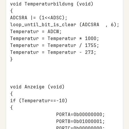
void
Temperaturbildung
(
void
)
{
ADCSRA
|=
(
1
<<
ADSC
);
loop_until_bit_is_clear
(
ADCSRA
,
6
);
/
Temperatur
=
ADCW
;
Temperatur
=
Temperatur
*
1000
;
Temperatur
=
Temperatur
/
1755
;
Temperatur
=
Temperatur
-
273
;
}
void
Anzeige
(
void
)
{
if
(
Temperatur
==
-10
)
{
PORTA
=
0b00000000
;
PORTB
=
0b01000001
;
PORTC
=
0b00000000
;