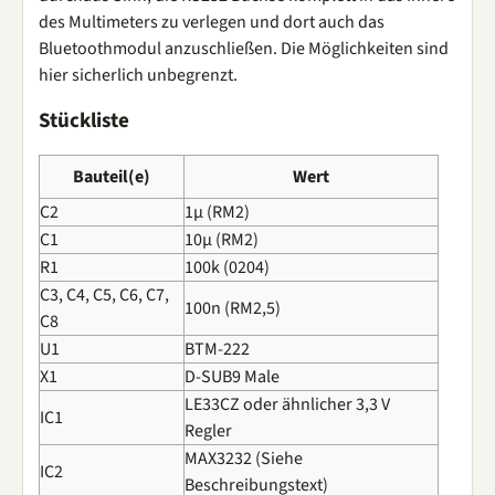
des Multimeters zu verlegen und dort auch das
Bluetoothmodul anzuschließen. Die Möglichkeiten sind
hier sicherlich unbegrenzt.
Stückliste
Bauteil(e)
Wert
C2
1µ (RM2)
C1
10µ (RM2)
R1
100k (0204)
C3, C4, C5, C6, C7,
100n (RM2,5)
C8
U1
BTM-222
X1
D-SUB9 Male
LE33CZ oder ähnlicher 3,3 V
IC1
Regler
MAX3232 (Siehe
IC2
Beschreibungstext)