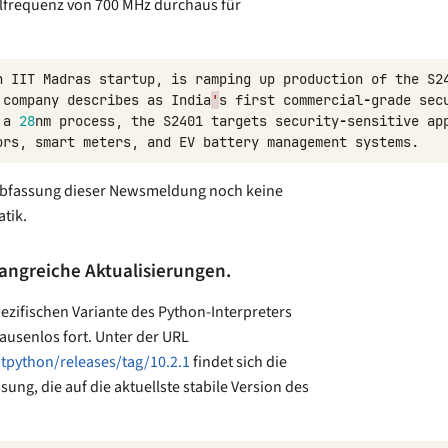
alfrequenz von 700 MHz durchaus für
n
IIT
Madras
startup
,
is
ramping
up
production
of
the
S2
company
describes
as
India
'
s
first
commercial
-
grade
sec
a
28
nm
process
,
the
S2401
targets
security
-
sensitive
ap
ors
,
smart
meters
,
and
EV
battery
management
systems
.
 Abfassung dieser Newsmeldung noch keine
tik.
fangreiche Aktualisierungen.
pezifischen Variante des Python-Interpreters
usenlos fort. Unter der URL
itpython/releases/tag/10.2.1
findet sich die
g, die auf die aktuellste stabile Version des