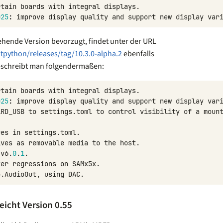
rtain
boards
with
integral
displays
.
025
:
improve
display
quality
and
support
new
display
var
tehende Version bevorzugt, findet unter der URL
itpython/releases/tag/10.3.0-alpha.2
ebenfalls
eschreibt man folgendermaßen:
rtain
boards
with
integral
displays
.
025
:
improve
display
quality
and
support
new
display
var
ARD_USB
to
settings
.
toml
to
control
visibility
of
a
moun
ues
in
settings
.
toml
.
ives
as
removable
media
to
the
host
.
v6
.
0
.
1
.
xer
regressions
on
SAMx5x
.
o
.
AudioOut
,
using
DAC
.
eicht Version 0.55