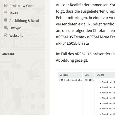
Aus der Realität der immensen Ko
Projekte & Code
folgt, dass die ausgelieferten Ch
Markt
Fehler mitbringen. In einer vor w
Ausbildung & Beruf
versendeten eMail kündigt Nordic
Offtopic
an, die die folgenden Chipfamilien b
Webseite
⁠nRF54L05 Errata • ⁠nRF54LM20A Er
⁠nRF54LS05B Errata
Im Fall des nRF54L15 präsentieren
ANZEIGE
Abbildung gezeigt.