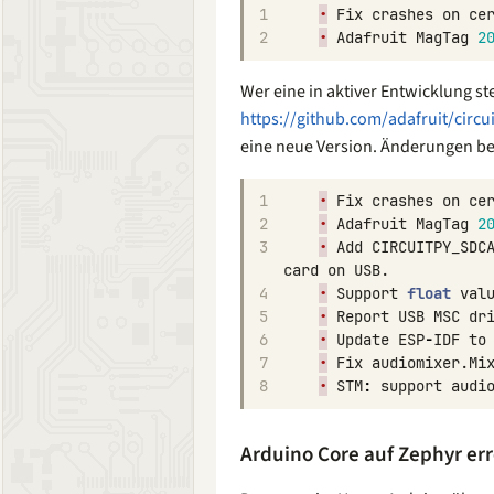
1
•
Fix
crashes
on
ce
2
•
Adafruit
MagTag
2
Wer eine in aktiver Entwicklung s
https://github.com/adafruit/circu
eine neue Version. Änderungen b
1
•
Fix
crashes
on
ce
2
•
Adafruit
MagTag
2
3
•
Add
CIRCUITPY_SDC
card
on
USB
.
4
•
Support
float
val
5
•
Report
USB
MSC
dr
6
•
Update
ESP
-
IDF
to
7
•
Fix
audiomixer
.
Mi
8
•
STM
:
support
audi
Arduino Core auf Zephyr err