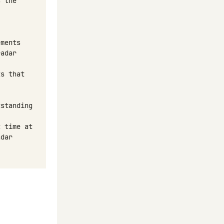
s
the
ements
radar
ts
that
tstanding
t
time
at
adar