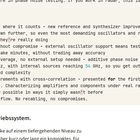
ore
in
phase
noise
testing
.
If
you
work
in
radar
,
this
i
y
where
it
counts
-
new
reference
and
synthesizer
improv
own
further
,
so
even
the
most
demanding
oscillators
and
they
'
re
really
doing
thout
compromise
-
external
oscillator
support
means
tes
take
minutes
,
without
trading
away
accuracy
overage
,
no
external
setup
needed
-
additive
phase
noise
Hz
,
with
internal
sources
reaching
54
GHz
,
so
you
get
ou
ed
complexity
urements
with
cross
-
correlation
-
presented
for
the
firs
e
.
Characterizing
amplifiers
and
components
under
real
r
w
possible
in
ways
it
simply
wasn
'
t
before
kflow
.
No
recabling
,
no
compromises
.
riebssystem.
ke auf einem tiefergehenden Niveau zu
über kurz oder lang ein kompaktes, für