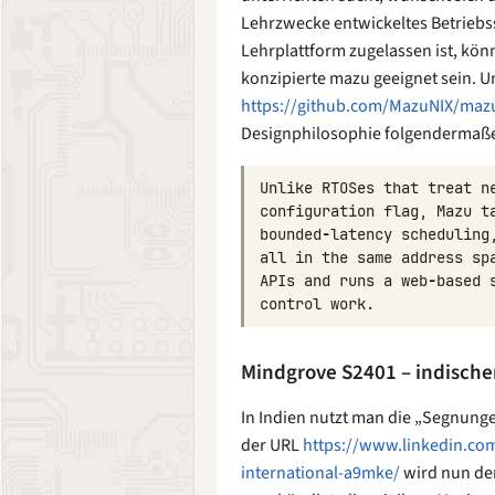
Lehrzwecke entwickeltes Betriebss
Lehrplattform zugelassen ist, kön
konzipierte mazu geeignet sein. U
https://github.com/MazuNIX/maz
Designphilosophie folgendermaß
Unlike
RTOSes
that
treat
n
configuration
flag
,
Mazu
t
bounded
-
latency
scheduling
all
in
the
same
address
sp
APIs
and
runs
a
web
-
based
control
work
.
Mindgrove S2401 – indischer
In Indien nutzt man die „Segnung
der URL
https://www.linkedin.com
international-a9mke/
wird nun de