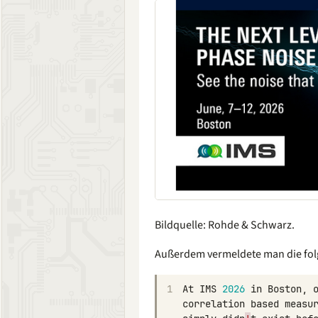
Bildquelle: Rohde & Schwarz.
Außerdem vermeldete man die fo
1
At
IMS
2026
in
Boston
,
correlation
based
measu