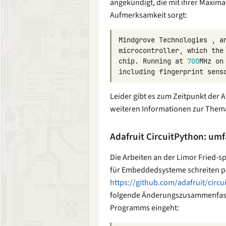
angekündigt, die mit ihrer Maxim
Aufmerksamkeit sorgt:
Mindgrove
Technologies
,
a
microcontroller
,
which
the
chip
.
Running
at
700
MHz
on
including
fingerprint
sens
Leider gibt es zum Zeitpunkt der
weiteren Informationen zur Thema
Adafruit CircuitPython: um
Die Arbeiten an der Limor Fried-s
für Embeddedsysteme schreiten pa
https://github.com/adafruit/circu
folgende Änderungszusammenfassun
Programms eingeht: