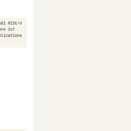
401
RISC
-
V
ure
IoT
plications