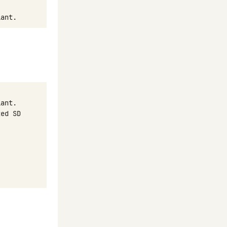
iant
.
iant
.
ted
SD