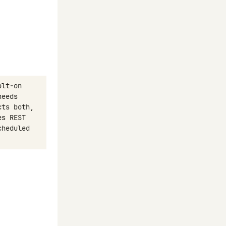
olt
-
on
needs
cts
both
,
es
REST
cheduled