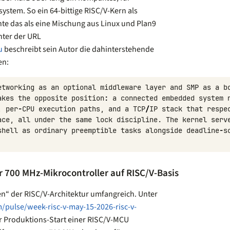
ystem. So ein 64-bittige RISC/V-Kern als
nte das als eine Mischung aus Linux und Plan9
nter der URL
u
beschreibt sein Autor die dahinterstehende
en:
etworking
as
an
optional
middleware
layer
and
SMP
as
a
b
akes
the
opposite
position
:
a
connected
embedded
system
,
per
-
CPU
execution
paths
,
and
a
TCP
/
IP
stack
that
respe
ace
,
all
under
the
same
lock
discipline
.
The
kernel
serv
shell
as
ordinary
preemptible
tasks
alongside
deadline
-
s
 700 MHz-Mikrocontroller auf RISC/V-Basis
en“ der RISC/V-Architektur umfangreich. Unter
/pulse/week-risc-v-may-15-2026-risc-v-
r Produktions-Start einer RISC/V-MCU