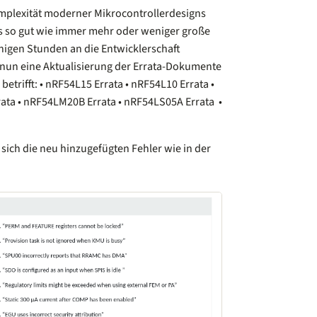
mplexität moderner Mikrocontrollerdesigns
ips so gut wie immer mehr oder weniger große
enigen Stunden an die Entwicklerschaft
 nun eine Aktualisierung der Errata-Dokumente
etrifft: • ⁠nRF54L15 Errata • ⁠nRF54L10 Errata •
rata • ⁠nRF54LM20B Errata • nRF54LS05A Errata •
 sich die neu hinzugefügten Fehler wie in der