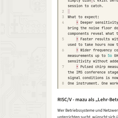
simply
didn
'
t
exist
bef
session
to
catch
.
2
3
What
to
expect
:
4
•
Deeper
sensitivit
bring
the
noise
floor
d
components
reveal
what
5
•
Faster
results
wi
used
to
take
hours
now
6
•
Wider
frequency
c
measurements
up
to
56
G
sensitivity
without
add
7
•
Pulsed
chirp
meas
the
IMS
conference
stag
signal
conditions
is
no
8
One
instrument
.
One
wor
RISC/V - mazu als „Lehr-Bet
Wer Betriebssysteme und Netzwer
unterrichten sucht, wünscht sich 