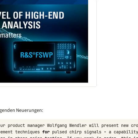
lgenden Neuerungen:
our
product
manager
Wolfgang
Wendler
will
present
new
cr
rement
techniques
for
pulsed
chirp
signals
-
a
capabilit