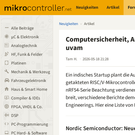
Neuigkeiten
Artikel
Fo
Neuigkeiten
›
Artikel
Alle Beiträge
µC & Elektronik
Computersicherheit, Ar
Analogtechnik
uvam
HF, Funk & Felder
Tam H.
2026-05-18 21:28
Platinen
Mechanik & Werkzeug
Ein indisches Startup plant die A
Fahrzeugelektronik
getakteten RISC/V-Mikrocontroll
Haus & Smart Home
nRF54-Serie Beachtung verdiene
breit, verschiedene Berichte dem
Compiler & IDEs
Engineerings. Hier eine Liste vo
FPGA, VHDL & Co.
DSP
PC-Programmierung
Nordic Semiconductor: Neue
PC Hard- & Software