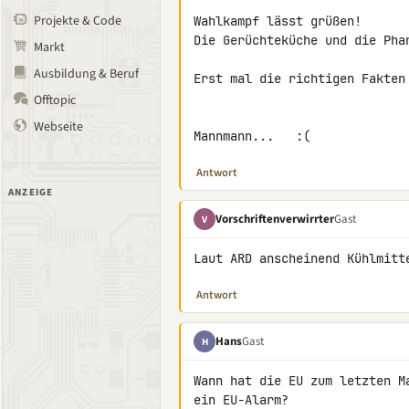
Projekte & Code
Wahlkampf lässt grüßen!

Die Gerüchteküche und die Pha
Markt
Ausbildung & Beruf
Erst mal die richtigen Fakten 
Offtopic
Webseite
Mannmann...   :(
Antwort
ANZEIGE
Vorschriftenverwirrter
Gast
V
Laut ARD anscheinend Kühlmitt
Antwort
Hans
Gast
H
Wann hat die EU zum letzten M
ein EU-Alarm?