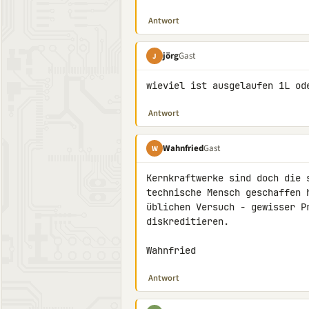
Antwort
jörg
Gast
J
wieviel ist ausgelaufen 1L od
Antwort
Wahnfried
Gast
W
Kernkraftwerke sind doch die 
technische Mensch geschaffen 
üblichen Versuch - gewisser P
diskreditieren.

Wahnfried
Antwort