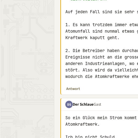
Auf jeden Fall sind sie sehr s
1. Es kann trotzdem immer etw
Atomunfall sind nunmal etwas 
Kraftwerk kaputt geht.

2. Die Betreiber haben durcha
Ereignisse nicht an die gross
anderen Industrieanlagen, wo 
stört. Also wird da vielleich
wodurch die Atomkraftwerke eh
Antwort
Der Schlaue
Gast
DS
So ein Glück mein Strom kommt
Atomkraftwerk.

Ich bin nicht Schuld.