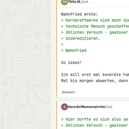
Thilo M.
Gast
TM
> Kernkraftwerke sind doch di
> technische Mensch geschaffe
> üblichen Versuch - gewisser
> diskreditieren.
>
> Wahnfried
So isses!

Ich will erst mal konkrete Fa
Mal bis morgen abwarten, dann
Antwort
Vorschriftenverwirrter
Gast
V
> Hier dürfte es sich also um
> üblichen Versuch - gewisser