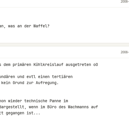
2008-
an, was an der Waffel?
2008-
s dem primären Kühlkreislauf ausgetreten oO

undären und evtl einen tertiären 

kein Grund zur Aufregung.

hon wieder technische Panne im 

dargestellt, wenn im Büro des Wachmanns auf 

tt gegangen ist...