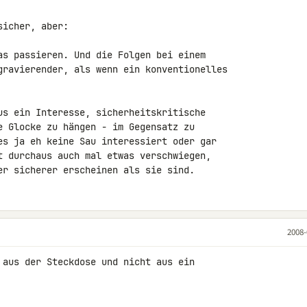
icher, aber:

as passieren. Und die Folgen bei einem 

gravierender, als wenn ein konventionelles 

us ein Interesse, sicherheitskritische 

e Glocke zu hängen - im Gegensatz zu 

es ja eh keine Sau interessiert oder gar 

t durchaus auch mal etwas verschwiegen, 

er sicherer erscheinen als sie sind.
2008-
 aus der Steckdose und nicht aus ein 
