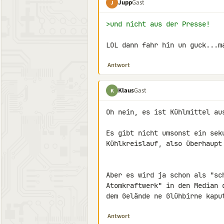
Jupp
Gast
J
>und nicht aus der Presse!
LOL dann fahr hin un guck...m
Antwort
Klaus
Gast
K
Oh nein, es ist Kühlmittel au
Es gibt nicht umsonst ein sek
Kühlkreislauf, also überhaupt 
Aber es wird ja schon als "sc
Atomkraftwerk" in den Median 
dem Gelände ne Glühbirne kapu
Antwort