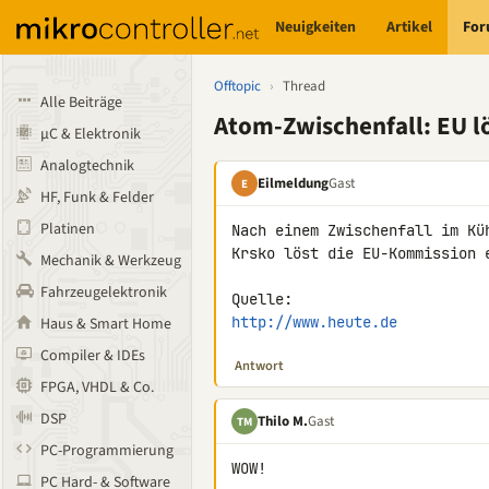
Neuigkeiten
Artikel
Fo
Offtopic
›
Thread
Alle Beiträge
Atom-Zwischenfall: EU l
µC & Elektronik
Analogtechnik
Eilmeldung
Gast
E
HF, Funk & Felder
Platinen
Nach einem Zwischenfall im Kü
Krsko löst die EU-Kommission e
Mechanik & Werkzeug
Fahrzeugelektronik
http://www.heute.de
Haus & Smart Home
Compiler & IDEs
Antwort
FPGA, VHDL & Co.
DSP
Thilo M.
Gast
TM
PC-Programmierung
WOW!

PC Hard- & Software