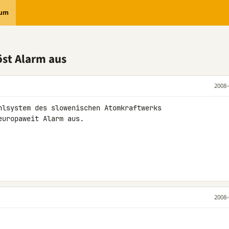
rum
öst Alarm aus
2008-
hlsystem des slowenischen Atomkraftwerks 

uropaweit Alarm aus.

2008-