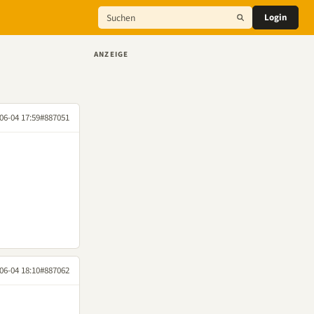
Login
ANZEIGE
06-04 17:59
#887051
06-04 18:10
#887062