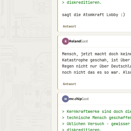
> diskreditieren.
sagt die Atomkraft Lobby :)
Antwort
Roland
Gast
R
Mensch, jetzt macht doch kein
Katastrophe geschah, ist über
Regen nicht nur über Deutschl
noch nicht das es so war. Als
Antwort
mr.chip
Gast
M
> Kernkraftwerke sind doch di
> technische Mensch geschaffe
> üblichen Versuch - gewisser
> diskreditieren.