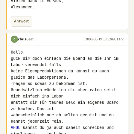
Vielen Dank im Voraus,

Alexander.
Antwort
chris
Gast
2008-06-19 13:52
#901372
C
Hallo,

guck dir doch einfach die Board an die Ihr im 
Labor verwendet falls 

keine Eigenproduktionen da kannst du auch 
gleich das Laborpersonal 

fragen wo sowas zu bekommen ist.

Grundsätzlich würde ich dir aber raten setzt 
dich einfach ins Labor 

anstatt dir für teures Geld ein eigenes Board 
zu kaufen. Das ist 

wahrscheinlich nur eh selten genutzt und du 
VHDL
 kannst du ja auch daheim schreiben und 
simulieren ... im Labor 
