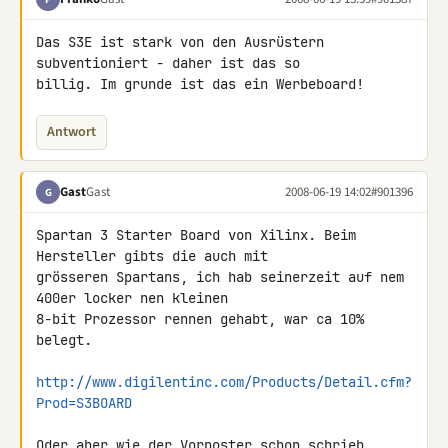
Das S3E ist stark von den Ausrüstern 
subventioniert - daher ist das so 

billig. Im grunde ist das ein Werbeboard!
Antwort
Gast
Gast
2008-06-19 14:02
#901396
G
Spartan 3 Starter Board von Xilinx. Beim 
Hersteller gibts die auch mit 

grösseren Spartans, ich hab seinerzeit auf nem 
400er locker nen kleinen 

8-bit Prozessor rennen gehabt, war ca 10% 
belegt.

http://www.digilentinc.com/Products/Detail.cfm?
Prod=S3BOARD
Oder aber wie der Vorposter schon schrieb, 