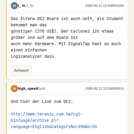
I_ H.
(i_h)
2008-06-21 15:50
#903268
IH
Das Altera DE2 Board ist auch nett, als Student 
bekommt man das 

günstiger (270 US$). Der Cyclone2 ist etwas 
größer und auf dem Board ist 

auch mehr Hardware. Mit SignalTap hast du auch 
einen einfachen 

Logicanalyzer dazu.
Antwort
high_speed
Gast
2008-06-23 10:53
#904818
H
Und hier der Link zum DE2:

http://www.terasic.com.tw/cgi-
bin/page/archive.pl?
Language=English&CategoryNo=39&No=30