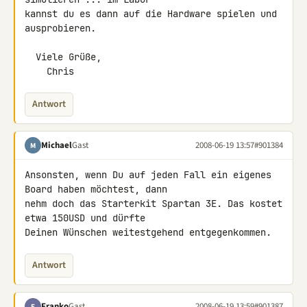
kannst du es dann auf die Hardware spielen und 
ausprobieren.

  Viele Grüße,

    Chris
Antwort
Michael
Gast
2008-06-19 13:57
#901384
M
Ansonsten, wenn Du auf jeden Fall ein eigenes 
Board haben möchtest, dann 

nehm doch das Starterkit Spartan 3E. Das kostet 
etwa 150USD und dürfte 

Deinen Wünschen weitestgehend entgegenkommen.
Antwort
Franko
Gast
2008-06-19 13:59
#901387
F