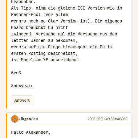
brauchbar.

Als Tipp, nimm die gleiche ISE Version wie im 
Rechner-Pool (vor allem 

wenn’s noch ne 8ter Version ist). Ein eigenes 
Board brauchst Du nicht 

zwingend. Versuche mal die Versuche aus den 
letzten Jahren zu bekommen, 

wenn’s auf die Dinge hinausgeht die Du im 
ersten Posting beschreibst, 

ist Modelsim XE ausreichend.

Gruß

Snowyrain
Antwort
Jürgen
Gast
2008-06-21 09:38
#903050
J
Hallo Alexander,
