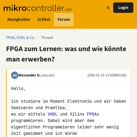
Login
Neuigkeiten
Artikel
Forum
FPGA, VHDL & Co.
›
Thread
FPGA zum Lernen: was und wie könnte
man erwerben?
Alexander G.
(alaudo)
2008-06-19 13:43
#901360
AG
Hallo,

ich studiere im Moment Elektronik und wir haben 
Seminaren und Praktika, 

wo wir mittels 
VHDL
 und Xilinx 
FPGA
s 
programmieren. Dabei wird aber dem 

eigentlichen Programmieren leider sehr wenig 
Zeit gewidmet und ich würde 
