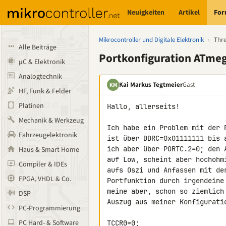
Neuigkeiten
Artikel
Fo
Mikrocontroller und Digitale Elektronik
›
Thr
Alle Beiträge
Portkonfiguration ATme
µC & Elektronik
Analogtechnik
Kai Markus Tegtmeier
Gast
KM
HF, Funk & Felder
Platinen
Hallo, allerseits!

Mechanik & Werkzeug
Ich habe ein Problem mit der 
Fahrzeugelektronik
ist über DDRC=0x01111111 bis 
ich aber über PORTC.2=0; den 
Haus & Smart Home
auf Low, scheint aber hochohm
Compiler & IDEs
aufs Oszi und Anfassen mit de
FPGA, VHDL & Co.
Portfunktion durch irgendeine
meine aber, schon so ziemlich
DSP
Auszug aus meiner Konfiguratio
PC-Programmierung
PC Hard- & Software
TCCR0=0;
