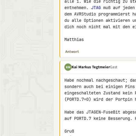
alle 1. Wie die richtig zu st
entnehmen. 
JTAG
 muß auf jeden
dem AVRStudio programmierst h
du alle Optionen aktivieren u
dich noch nicht mal mit den e
Matthias
Antwort
Kai Markus Tegtmeier
Gast
KM
Habe nochmal nachgeschaut; da
sondern auch bei einigen Pins 
eingeschalteten Zustand kein 
(PORTD.7=0) wird der Portpin h
Habe das JTAGEN-FuseBit abges
auf PORTD.7 keine Besserung. H
Gruß
