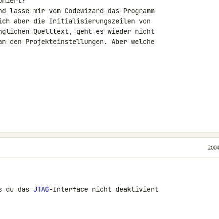
niert?

nd lasse mir vom Codewizard das Programm

ich aber die Initialisierungszeilen von

nglichen Quelltext, geht es wieder nicht

an den Projekteinstellungen. Aber welche

2004
s du das 
JTAG
-Interface nicht deaktiviert
