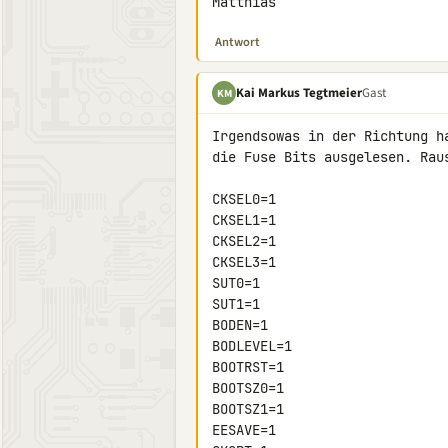
Matthias
Antwort
Kai Markus Tegtmeier
Gast
KM
Irgendsowas in der Richtung h
die Fuse Bits ausgelesen. Raus
CKSEL0=1

CKSEL1=1

CKSEL2=1

CKSEL3=1

SUT0=1

SUT1=1

BODEN=1

BODLEVEL=1

BOOTRST=1

BOOTSZ0=1

BOOTSZ1=1

EESAVE=1
