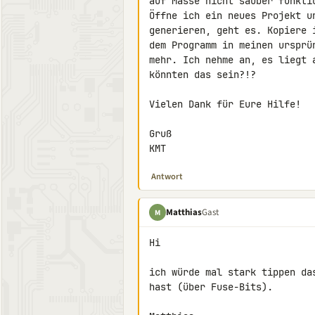
auf Masse nicht sauber funktio
Öffne ich ein neues Projekt u
generieren, geht es. Kopiere 
dem Programm in meinen ursprü
mehr. Ich nehme an, es liegt 
könnten das sein?!?

Vielen Dank für Eure Hilfe!

Gruß

KMT
Antwort
Matthias
Gast
M
Hi

ich würde mal stark tippen da
hast (über Fuse-Bits).
