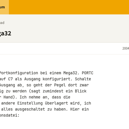
rum
ead
ga32
2004
Portkonfiguration bei einem Mega32. PORTC

auf C7 als Ausgang konfiguriert. Schalte

Ausgang ab, so geht der Pegel dort zwar

ig zu werden (sagt zumindest ein Blick

r Hand). Ich nehme an, dass die

 andere Einstellung überlagert wird, ich

 alles ausgeschaltet zu haben. Hier ein

nsdatei:
