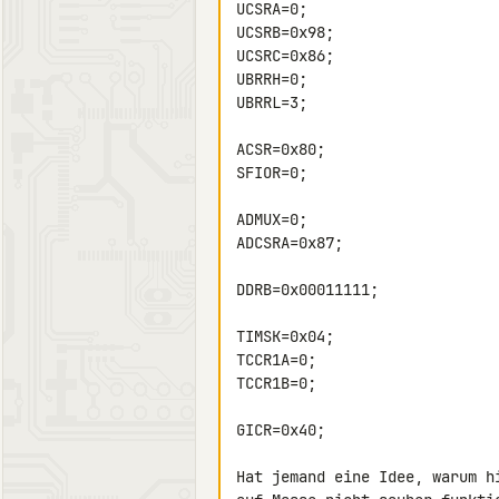
UCSRA=0;

UCSRB=0x98;

UCSRC=0x86;

UBRRH=0;

UBRRL=3;

ACSR=0x80;

SFIOR=0;

ADMUX=0;

ADCSRA=0x87;

DDRB=0x00011111;

TIMSK=0x04;

TCCR1A=0;

TCCR1B=0;

GICR=0x40;

Hat jemand eine Idee, warum h