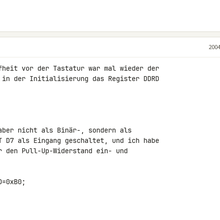
2004
fheit vor der Tastatur war mal wieder der

 in der Initialisierung das Register DDRD

aber nicht als Binär-, sondern als

T D7 als Eingang geschaltet, und ich habe

r den Pull-Up-Widerstand ein- und

=0xB0;
