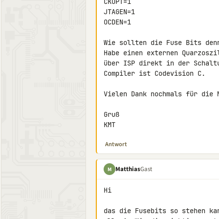
CKOPT=1

JTAGEN=1

OCDEN=1

Wie sollten die Fuse Bits denn
Habe einen externen Quarzoszi
über ISP direkt in der Schaltu
Compiler ist Codevision C.

Vielen Dank nochmals für die M
Gruß

KMT
Antwort
Matthias
Gast
M
Hi

das die Fusebits so stehen ka