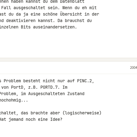
ehen haben kannst du dem Datenblatt

 Fall ausgeschaltet sein. Wenn du eh mit

ast du da ja eine schöne Übersicht in der

nd deaktivieren kannst. Da brauchst du

inzelnen Bits auseinandersetzen.

2004
s Problem besteht nicht nur auf PINC.2,

von PortD, z.B. PORTD.7. Im

Problem, im Ausgeschalteten Zustand

ochohmig...

chaltet, das brachte aber (logischerweise)

at jemand noch eine Idee?
