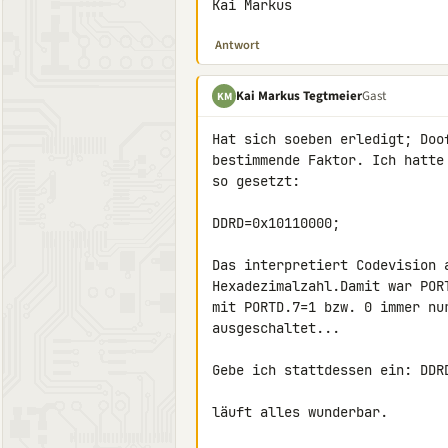
Kai Markus
Antwort
Kai Markus Tegtmeier
Gast
KM
Hat sich soeben erledigt; Doo
bestimmende Faktor. Ich hatte
so gesetzt:

DDRD=0x10110000;

Das interpretiert Codevision 
Hexadezimalzahl.Damit war POR
mit PORTD.7=1 bzw. 0 immer nu
ausgeschaltet...

Gebe ich stattdessen ein: DDRD
läuft alles wunderbar.
