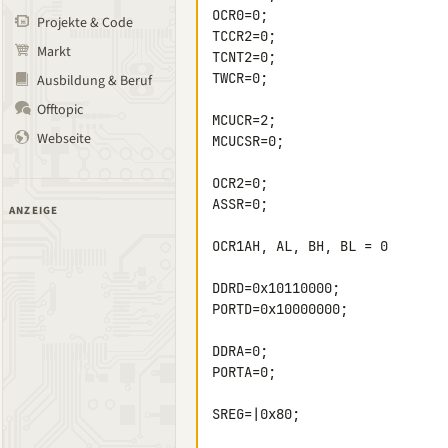
OCR0=0;

Projekte & Code
TCCR2=0;

Markt
TCNT2=0;

TWCR=0;

Ausbildung & Beruf
Offtopic
MCUCR=2;

Webseite
MCUCSR=0;

OCR2=0;

ASSR=0;

ANZEIGE
OCR1AH, AL, BH, BL = 0

DDRD=0x10110000;

PORTD=0x10000000;

DDRA=0;

PORTA=0;

SREG=|0x80;
