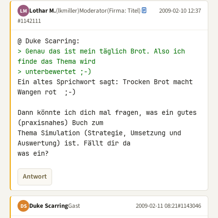
Lothar M.
(lkmiller)
Moderator
(Firma: Titel)
2009-02-10 12:37
LM
#1142111
> Genau das ist mein täglich Brot. Also ich 
finde das Thema wird
> unterbewertet ;-)
Ein altes Sprichwort sagt: Trocken Brot macht 
Wangen rot  ;-)

Dann könnte ich dich mal fragen, was ein gutes 
(praxisnahes) Buch zum 

Thema Simulation (Strategie, Umsetzung und 
Auswertung) ist. Fällt dir da 

was ein?
Antwort
Duke Scarring
Gast
2009-02-11 08:21
#1143046
DS