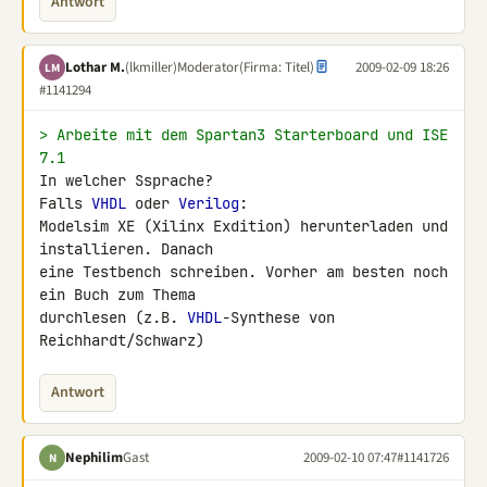
Antwort
Lothar M.
(lkmiller)
Moderator
(Firma: Titel)
2009-02-09 18:26
LM
#1141294
> Arbeite mit dem Spartan3 Starterboard und ISE 
7.1
In welcher Ssprache?

Falls 
VHDL
 oder 
Verilog
:

Modelsim XE (Xilinx Exdition) herunterladen und 
installieren. Danach 

eine Testbench schreiben. Vorher am besten noch 
ein Buch zum Thema 

durchlesen (z.B. 
VHDL
-Synthese von 
Reichhardt/Schwarz)
Antwort
Nephilim
Gast
2009-02-10 07:47
#1141726
N