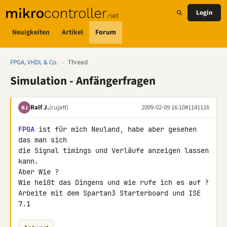
Login
Neuigkeiten
Artikel
Forum
FPGA, VHDL & Co.
›
Thread
Simulation - Anfängerfragen
Ralf J.
(rujatt)
2009-02-09 16:10
#1141116
RJ
FPGA
 ist für mich Neuland, habe aber gesehen 
das man sich

die Signal timings und Verläufe anzeigen lassen 
kann.

Aber Wie ?

Wie heißt das Dingens und wie rufe ich es auf ?

Arbeite mit dem Spartan3 Starterboard und ISE 
7.1