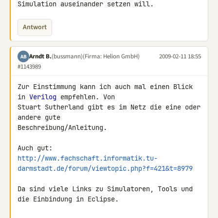
Simulation auseinander setzen will.
Antwort
Arndt B.
(bussmann)
(Firma: Helion GmbH)
2009-02-11 18:55
AB
#1143989
Zur Einstimmung kann ich auch mal einen Blick 
in 
Verilog
 empfehlen. Von 

Stuart Sutherland gibt es im Netz die eine oder 
andere gute 

Beschreibung/Anleitung.

http://www.fachschaft.informatik.tu-
darmstadt.de/forum/viewtopic.php?f=421&t=8979
Da sind viele Links zu Simulatoren, Tools und 
die Einbindung in Eclipse.
