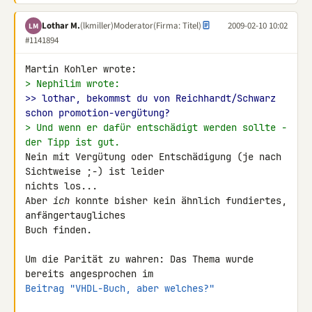
Lothar M.
(lkmiller)
Moderator
(Firma: Titel)
2009-02-10 10:02
LM
#1141894
> Nephilim wrote:
>> lothar, bekommst du von Reichhardt/Schwarz 
schon promotion-vergütung?
> Und wenn er dafür entschädigt werden sollte - 
der Tipp ist gut.
Nein mit Vergütung oder Entschädigung (je nach 
Sichtweise ;-) ist leider 

nichts los...

Aber 
ich
 konnte bisher kein ähnlich fundiertes, 
anfängertaugliches 

Buch finden.

Um die Parität zu wahren: Das Thema wurde 
Beitrag "VHDL-Buch, aber welches?"