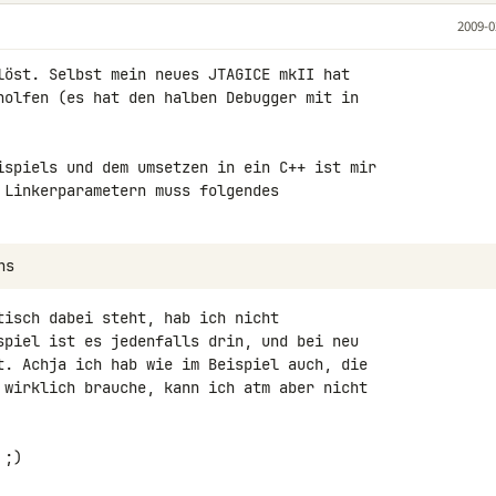
2009-0
löst. Selbst mein neues JTAGICE mkII hat 

holfen (es hat den halben Debugger mit in 

ispiels und dem umsetzen in ein C++ ist mir 

 Linkerparametern muss folgendes 

tisch dabei steht, hab ich nicht 

spiel ist es jedenfalls drin, und bei neu 

t. Achja ich hab wie im Beispiel auch, die 

 wirklich brauche, kann ich atm aber nicht 

;)
