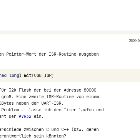
2009-0
en Pointer-Wert der ISR-Routine ausgeben 

ned
long
)
&
itfUSB_ISR
;
Für 32k Flash der bei der Adresse 80000 

 groß. Eine zweite ISR-Routine von einem 

Bytes neben der UART-ISR.

 Problem... lasse ich den Timer laufen und 

ert der 
AVR32
 ein.

erschiede zwischen C und C++ (bzw. deren 

rantwortlich sein könnten?
