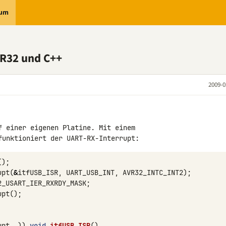
rum
VR32 und C++
2009-0
f einer eigenen Platine. Mit einem 

();
upt
(
&
itfUSB_ISR
,
UART_USB_INT
,
AVR32_INTC_INT2
);
2_USART_IER_RXRDY_MASK
;
upt
();
upt__
))
void
itfUSB_ISR
()