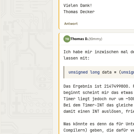
Vielen Dank!

Thomas Decker
Antwort
Thomas D.
(t0mmy)
TD
Ich habe mir inzwischen mal d
lassen mit:
unsigned
long
data
=
(
unsig
Das Ergebnis ist 2147499800. 
beginnt scheint mir das etwas
Timer liegt jedoch nur um ~500
Bei dem Timer-INT das gleiche
damit einen INT auslösen, fri
Was könnte es denn da für Unt
Compilern) geben, die dafür ve