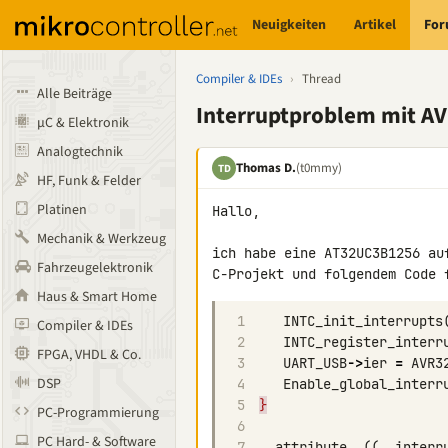
Neuigkeiten
Artikel
Fo
Compiler & IDEs
›
Thread
Alle Beiträge
Interruptproblem mit A
µC & Elektronik
Analogtechnik
Thomas D.
(t0mmy)
TD
HF, Funk & Felder
Platinen
Hallo,

Mechanik & Werkzeug
ich habe eine AT32UC3B1256 au
Fahrzeugelektronik
Haus & Smart Home
1
INTC_init_interrupts
Compiler & IDEs
2
INTC_register_interr
FPGA, VHDL & Co.
3
UART_USB
->
ier
=
AVR3
DSP
4
Enable_global_interr
5
}
PC-Programmierung
6
PC Hard- & Software
7
__attribute__
((
__interr