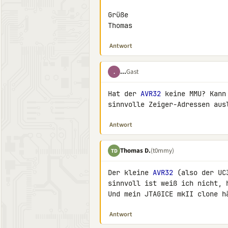
Grüße

Thomas
Antwort
...
Gast
.
Hat der 
AVR32
 keine MMU? Kann
sinnvolle Zeiger-Adressen aus
Antwort
Thomas D.
(t0mmy)
TD
Der kleine 
AVR32
 (also der UC
sinnvoll ist weiß ich nicht, 
Und mein JTAGICE mkII clone h
Antwort