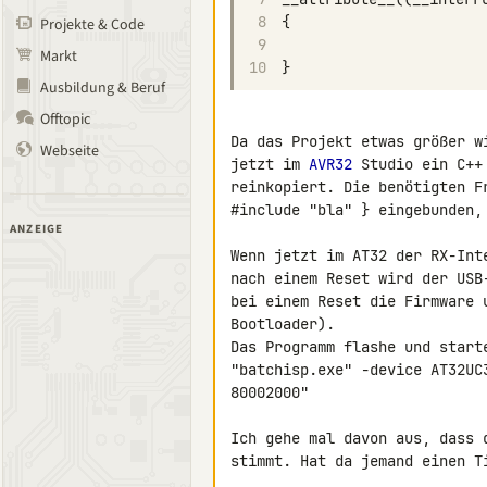
8
{
Projekte & Code
9
Markt
10
}
Ausbildung & Beruf
Offtopic
Da das Projekt etwas größer w
Webseite
jetzt im 
AVR32
 Studio ein C++
reinkopiert. Die benötigten F
#include "bla" } eingebunden, 
ANZEIGE
Wenn jetzt im AT32 der RX-Int
nach einem Reset wird der USB
bei einem Reset die Firmware 
Bootloader).

Das Programm flashe und start
"batchisp.exe" -device AT32UC
80002000"

Ich gehe mal davon aus, dass 
stimmt. Hat da jemand einen Ti