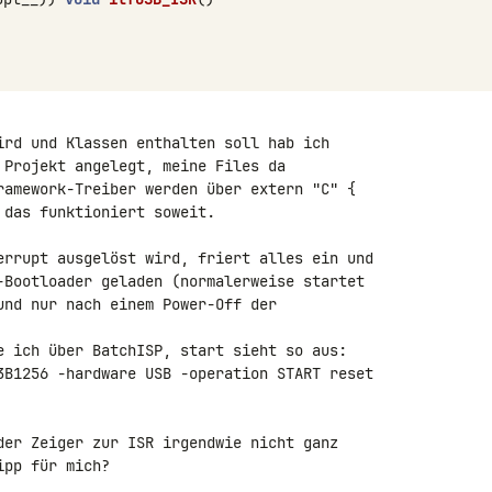
ird und Klassen enthalten soll hab ich 

 Projekt angelegt, meine Files da 

ramework-Treiber werden über extern "C" { 

das funktioniert soweit.

errupt ausgelöst wird, friert alles ein und 

-Bootloader geladen (normalerweise startet 

und nur nach einem Power-Off der 

e ich über BatchISP, start sieht so aus: 

3B1256 -hardware USB -operation START reset 

der Zeiger zur ISR irgendwie nicht ganz 

pp für mich?
