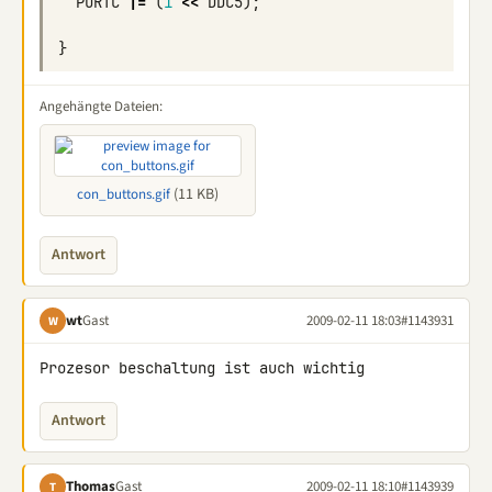
PORTC
|=
(
1
<<
DDC5
);
}
Angehängte Dateien:
(11 KB)
con_buttons.gif
Antwort
wt
Gast
2009-02-11 18:03
#1143931
W
Prozesor beschaltung ist auch wichtig
Antwort
Thomas
Gast
2009-02-11 18:10
#1143939
T