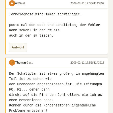
wt
Gast
2009-02-11 17:36
#1143892
W
ferndiagnose wird immer schwieriger.

poste mal den code und schaltplan, der fehler 
kann sowohl in der hw als 

auch in der sw liegen.
Antwort
Thomas
Gast
2009-02-11 17:52
#1143918
T
Der Schaltplan ist etwas größer, im angehängten 
Teil ist zu sehen wie 

der Drehcoder angeschlossen ist. Die Leitungen 
P0, P1... gehen dann 

direkt auf die Pins den Controllers wie ich es 
oben beschrieben habe. 

Können durch die Kondensatoren irgendwelche 
Probleme entstehen? 
