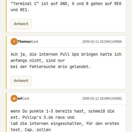
"Terminal C" ist auf GND, A und B gehen auf RE0 
und RE1.
Antwort
Thomas
Gast
2009-02-11 18:35
#1143966
T
Ach ja, die internen Pull Ups bringen hatte ich 
anfangs nicht, sind nur 

bei der Fehlersuche drin gelandet.
Antwort
wt
Gast
2009-02-11 18:48
#1143982
W
wenn Du punkte 1-3 bereits hast, schmeiß die 
ext. Pullup's 5.6k raus und 

laß die internen eingeschalten, für den ersten 
test. Cap. sollen 
