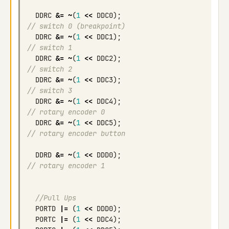
DDRC
&=
~
(
1
<<
DDC0
);
// switch 0 (breakpoint)
DDRC
&=
~
(
1
<<
DDC1
);
// switch 1
DDRC
&=
~
(
1
<<
DDC2
);
// switch 2
DDRC
&=
~
(
1
<<
DDC3
);
// switch 3
DDRC
&=
~
(
1
<<
DDC4
);
// rotary encoder 0
DDRC
&=
~
(
1
<<
DDC5
);
// rotary encoder button
DDRD
&=
~
(
1
<<
DDD0
);
// rotary encoder 1
//Pull Ups
PORTD
|=
(
1
<<
DDD0
);
PORTC
|=
(
1
<<
DDC4
);