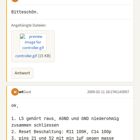
Bitteschön.
Angehängte Dateien:
(15 KB)
controller.gif
Antwort
wt
Gast
2009-02-11 18:27
#1143957
W
ok,

1. L5 gehört raus, AGND und GND niederohmig 
zusammen schliessen

2. Reset Beschaltung: R11 100K, C14 100p

3. pins 21 und 52 mit min 1µF gegen masse 