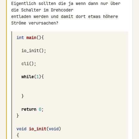
Eigentlich sollten die ja wenn dann nur über 
die Schalter im Drehcoder 

entladen werden und damit dort etwas höhere 
int
main
(){
io_init
();
cli
();
while
(
1
){
}
return
0
;
}
void
io_init
(
void
)
{