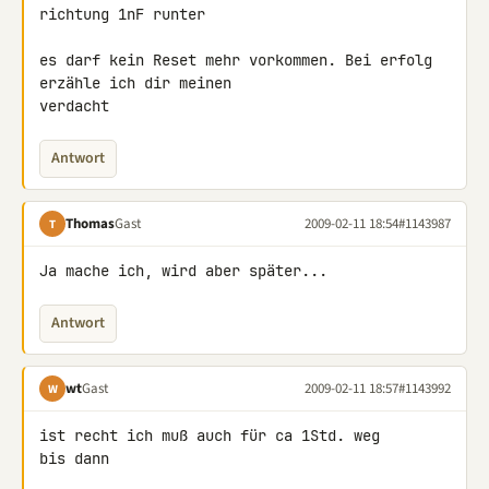
richtung 1nF runter

es darf kein Reset mehr vorkommen. Bei erfolg 
erzähle ich dir meinen 

verdacht
Antwort
Thomas
Gast
2009-02-11 18:54
#1143987
T
Ja mache ich, wird aber später...
Antwort
wt
Gast
2009-02-11 18:57
#1143992
W
ist recht ich muß auch für ca 1Std. weg

bis dann