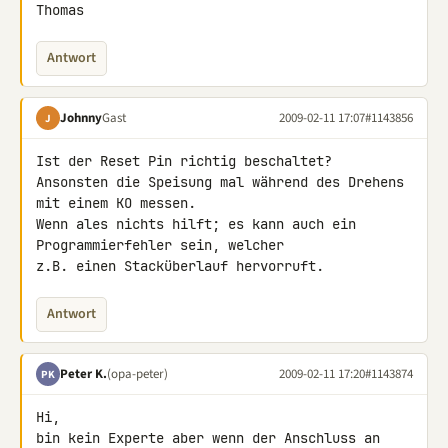
Thomas
Antwort
Johnny
Gast
2009-02-11 17:07
#1143856
J
Ist der Reset Pin richtig beschaltet?

Ansonsten die Speisung mal während des Drehens 
mit einem KO messen.

Wenn ales nichts hilft; es kann auch ein 
Programmierfehler sein, welcher 

z.B. einen Stacküberlauf hervorruft.
Antwort
Peter K.
(opa-peter)
2009-02-11 17:20
#1143874
PK
Hi,

bin kein Experte aber wenn der Anschluss an 