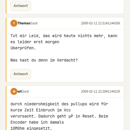
Antwort
Thomas
Gast
2009-02-11 21:51
#1144206
T
Tut mir Leid, das wird heute nichts mehr, kann 
es leider erst morgen 

überprüfen.

Was hast du denn im Verdacht?
Antwort
wt
Gast
2009-02-11 22:20
#1144229
W
durch niederohmigkeit des pullups wird für 
kurze Zeit Einbruch im Vcc 

verursacht. Dadurch geht µP in Reset. Beim 
Encoder habe ich damals 

10MOhm eingesetzt.