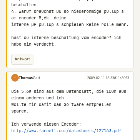
beschalten

4. warum brauchst Du so niederohmige pullup's 
am encoder 5,6k, deine 

interne µP pullup's schpielen keine rolle mehr.

hast du interne beschaltung vom encoder? ich 
habe ein verdacht!
Antwort
Thomas
Gast
2009-02-11 18:33
#1143963
T
Die 5.6K sind aus dem Datenblatt, die 100n aus 
einem anderen und ich 

wollte mir damit das Software entprellen 
sparen.

http://www.farnell.com/datasheets/127163.pdf