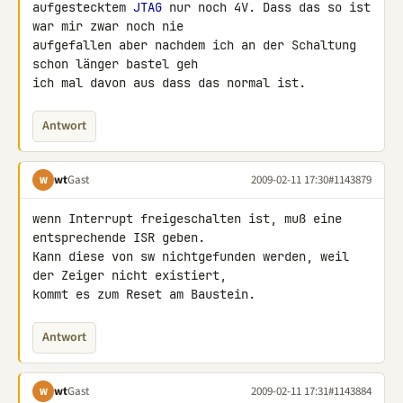
aufgestecktem 
JTAG
 nur noch 4V. Dass das so ist 
war mir zwar noch nie 

aufgefallen aber nachdem ich an der Schaltung 
schon länger bastel geh 

ich mal davon aus dass das normal ist.
Antwort
wt
Gast
2009-02-11 17:30
#1143879
W
wenn Interrupt freigeschalten ist, muß eine 
entsprechende ISR geben. 

Kann diese von sw nichtgefunden werden, weil 
der Zeiger nicht existiert, 

kommt es zum Reset am Baustein.
Antwort
wt
Gast
2009-02-11 17:31
#1143884
W