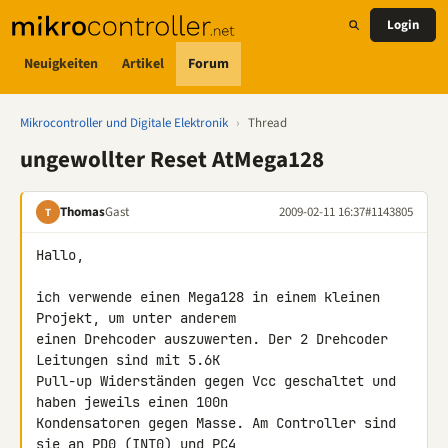
Login
Neuigkeiten
Artikel
Forum
Mikrocontroller und Digitale Elektronik
›
Thread
ungewollter Reset AtMega128
Thomas
Gast
2009-02-11 16:37
#1143805
T
Hallo,

ich verwende einen Mega128 in einem kleinen 
Projekt, um unter anderem 

einen Drehcoder auszuwerten. Der 2 Drehcoder 
Leitungen sind mit 5.6K 

Pull-up Widerständen gegen Vcc geschaltet und 
haben jeweils einen 100n 

Kondensatoren gegen Masse. Am Controller sind 
sie an PD0 (INT0) und PC4 
