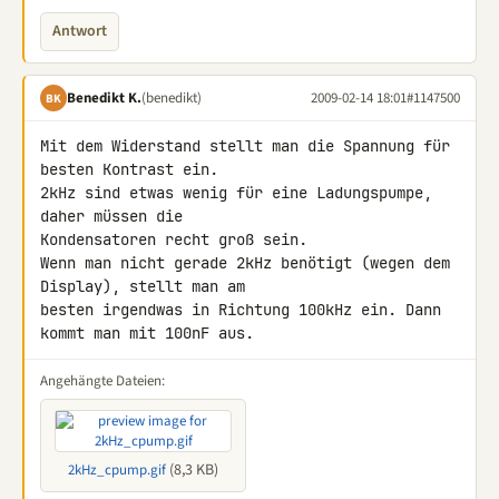
Antwort
Benedikt K.
(benedikt)
2009-02-14 18:01
#1147500
BK
Mit dem Widerstand stellt man die Spannung für 
besten Kontrast ein.

2kHz sind etwas wenig für eine Ladungspumpe, 
daher müssen die 

Kondensatoren recht groß sein.

Wenn man nicht gerade 2kHz benötigt (wegen dem 
Display), stellt man am 

besten irgendwas in Richtung 100kHz ein. Dann 
kommt man mit 100nF aus.
Angehängte Dateien:
(8,3 KB)
2kHz_cpump.gif