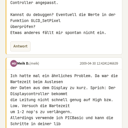
Controller angepasst.

Kannst du debuggen? Eventuell die Werte in der 
Funktion GLCD_SetPixel 

überprüfen?

Etwas anderes fällt mir spontan nicht ein.
Antwort
Meik D.
(meik)
2009-04-30 12:42
#1246639
MD
Ich hatte mal ein ähnliches Problem. Da war die 
Wartezeit beim Auslesen 

der Daten aus dem Display zu kurz. Sprich: Der 
Displaycontroller bekommt 

die Leitung nicht schnell genug auf High bzw. 
Low. Versuch die Wartezeit 

um 1-2 nop's zu verlängern.

Allerdings verwende ich PICBasic und kann die 
Schritte in deiner lib 
