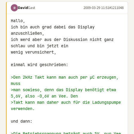
David
Gast
2009-03-29 11:51
#1211048
D
Hallo,

ich bin auch grad dabei das Display 
anzuschließen,

ich werd aber aus der Diskussion nicht ganz 
schlau und bin jetzt ein 

wenig verunsichert,

einmal wird geschrieben:

>Den 2kHz Takt kann man auch per µC erzeugen, 
muss
>man sowieso, denn das Display benötigt etwa 
5,6V, also -0,6V an Vee. Den
>Takt kann man daher auch für die Ladungspumpe 
verwenden.
und dann:

>Die Betriebsspannung beträgt auch 5V, nur Vee 