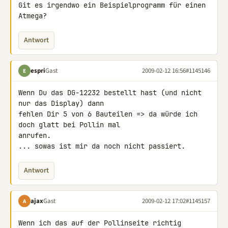
Git es irgendwo ein Beispielprogramm für einen 
Atmega?
Antwort
espri
Gast
2009-02-12 16:56
#1145146
E
Wenn Du das DG-12232 bestellt hast (und nicht 
nur das Display) dann 

fehlen Dir 5 von 6 Bauteilen => da würde ich 
doch glatt bei Pollin mal 

anrufen.

... sowas ist mir da noch nicht passiert.
Antwort
ajax
Gast
2009-02-12 17:02
#1145157
A
Wenn ich das auf der Pollinseite richtig 