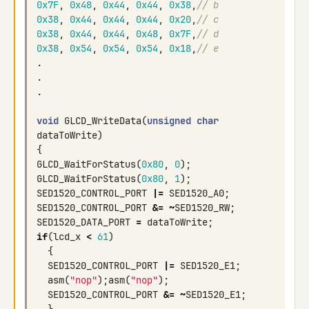
0x7F
,
0x48
,
0x44
,
0x44
,
0x38
,
// b
0x38
,
0x44
,
0x44
,
0x44
,
0x20
,
// c
0x38
,
0x44
,
0x44
,
0x48
,
0x7F
,
// d
0x38
,
0x54
,
0x54
,
0x54
,
0x18
,
// e
.
.
.
void
GLCD_WriteData
(
unsigned
char
dataToWrite
)
{
GLCD_WaitForStatus
(
0x80
,
0
);
GLCD_WaitForStatus
(
0x80
,
1
);
SED1520_CONTROL_PORT
|=
SED1520_A0
;
SED1520_CONTROL_PORT
&=
~
SED1520_RW
;
SED1520_DATA_PORT
=
dataToWrite
;
if
(
lcd_x
<
61
)
{
SED1520_CONTROL_PORT
|=
SED1520_E1
;
asm
(
"nop"
);
asm
(
"nop"
);
SED1520_CONTROL_PORT
&=
~
SED1520_E1
;