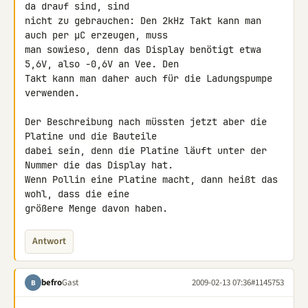
da drauf sind, sind 

nicht zu gebrauchen: Den 2kHz Takt kann man 
auch per µC erzeugen, muss 

man sowieso, denn das Display benötigt etwa 
5,6V, also -0,6V an Vee. Den 

Takt kann man daher auch für die Ladungspumpe 
verwenden.

Der Beschreibung nach müssten jetzt aber die 
Platine und die Bauteile 

dabei sein, denn die Platine läuft unter der 
Nummer die das Display hat. 

Wenn Pollin eine Platine macht, dann heißt das 
wohl, dass die eine 

größere Menge davon haben.
Antwort
befro
Gast
2009-02-13 07:36
#1145753
B