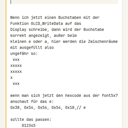
Wenn ich jetzt einen Buchstaben mit der 
Funktion GLCD_WriteData auf das 

Display schreibe, dann wird der Buchstabe 
korrekt angezeigt, außer beim 

kleinen e oder a, hier werden die Zwischenräume 
mit ausgefüllt also 

ungefähr so:

 xxx

xxxxx

xxxxx

x

 xxx

wenn man sich jetzt den hexcode aus der font5x7 
anschaut für das e:

0x38, 0x54, 0x54, 0x54, 0x18,// e

sollte das passen:

     012345
