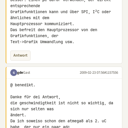
entsprechende 

Grafikfunktionen kann und über SPI, I²C oder 
ähnliches mit dem 

Hauptprozessor kommuniziert.

Das befreit den Hauptprozessor von den 
Grafikfunktionen, der 

Text->Grafik Umwandlung usw.
Antwort
gde
Gast
2009-02-23 07:56
#1157556
G
@ benedikt.

Danke für dei Antwort,

die geschwindigtkeit ist nicht so wichtig, da 
sich nur selten was 

ändert.

Da ich soweiso schon den atmega8 als 2. uC 
habe, der nur ein paar adc 
