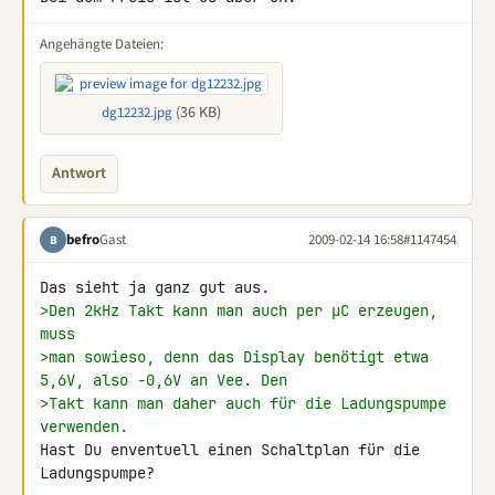
Angehängte Dateien:
(36 KB)
dg12232.jpg
Antwort
befro
Gast
2009-02-14 16:58
#1147454
B
>Den 2kHz Takt kann man auch per µC erzeugen, 
muss
>man sowieso, denn das Display benötigt etwa 
5,6V, also -0,6V an Vee. Den
>Takt kann man daher auch für die Ladungspumpe 
verwenden.
Hast Du enventuell einen Schaltplan für die 
Ladungspumpe?