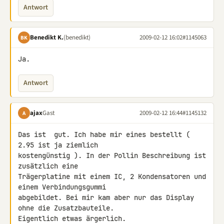
Antwort
Benedikt K.
(benedikt)
2009-02-12 16:02
#1145063
BK
Ja.
Antwort
ajax
Gast
2009-02-12 16:44
#1145132
A
Das ist  gut. Ich habe mir eines bestellt ( 
2.95 ist ja ziemlich 

kostengünstig ). In der Pollin Beschreibung ist 
zusätzlich eine 

Trägerplatine mit einem IC, 2 Kondensatoren und 
einem Verbindungsgummi 

abgebildet. Bei mir kam aber nur das Display 
ohne die Zusatzbauteile. 

Eigentlich etwas ärgerlich.
