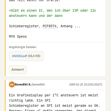
Das Teil kennt nur Grafik.

>Gibt es einen IC, den ich über ISP oder i2c 
ansteuern kann und der dann
Schieberegister, 
PCF8574
, Anhang ...

MfG Spess
Angehängte Dateien:
(68,4 KB)
AN3658.pdf
Antwort
Benedikt K.
(benedikt)
2009-02-20 19:21
#1155371
BK
Ein Grafikdisplay per I²C ansteuern ist meist 
richtig lahm. Ein SPI 

Schieberegister an SPI ist meist gerade so OK.

Besser: Einen µC dafür verwenden, der direkt 