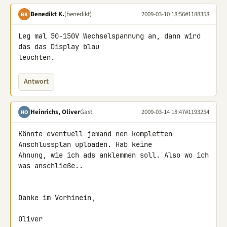
Benedikt K.
(benedikt)
2009-03-10 18:56
#1188358
BK
Leg mal 50-150V Wechselspannung an, dann wird 
das das Display blau 

leuchten.
Antwort
Heinrichs, Oliver
Gast
2009-03-14 18:47
#1193254
HO
Könnte eventuell jemand nen kompletten 
Anschlussplan uploaden. Hab keine 

Ahnung, wie ich ads anklemmen soll. Also wo ich 
was anschließe..

Danke im Vorhinein,

Oliver