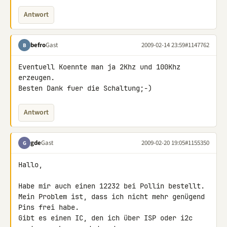
Antwort
befro
Gast
2009-02-14 23:59
#1147762
B
Eventuell Koennte man ja 2Khz und 100Khz 
erzeugen.

Besten Dank fuer die Schaltung;-)
Antwort
gde
Gast
2009-02-20 19:05
#1155350
G
Hallo,

Habe mir auch einen 12232 bei Pollin bestellt.

Mein Problem ist, dass ich nicht mehr genügend 
Pins frei habe.

Gibt es einen IC, den ich über ISP oder i2c 