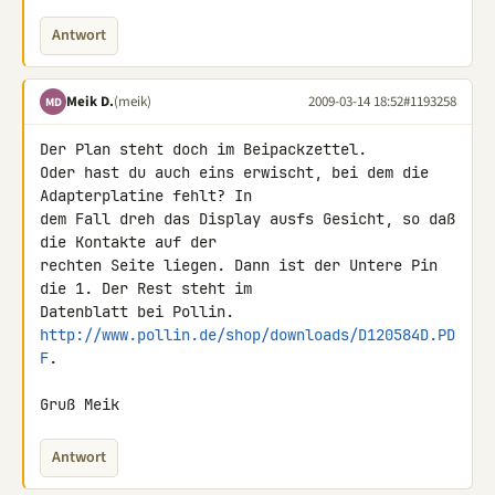
Antwort
Meik D.
(meik)
2009-03-14 18:52
#1193258
MD
Der Plan steht doch im Beipackzettel.

Oder hast du auch eins erwischt, bei dem die 
Adapterplatine fehlt? In 

dem Fall dreh das Display ausfs Gesicht, so daß 
die Kontakte auf der 

rechten Seite liegen. Dann ist der Untere Pin 
die 1. Der Rest steht im 

Datenblatt bei Pollin. 
http://www.pollin.de/shop/downloads/D120584D.PD
F
.

Gruß Meik
Antwort