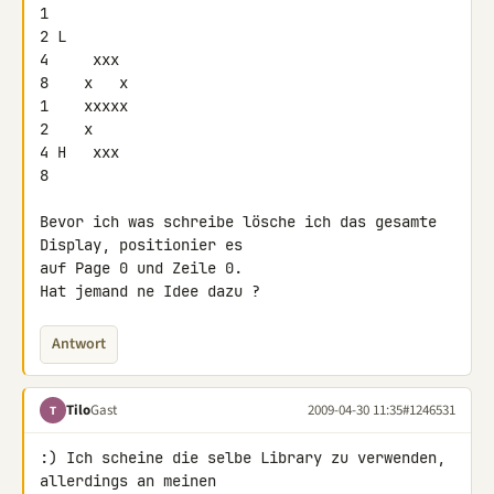
1

2 L

4     xxx

8    x   x

1    xxxxx

2    x

4 H   xxx

8

Bevor ich was schreibe lösche ich das gesamte 
Display, positionier es 

auf Page 0 und Zeile 0.

Hat jemand ne Idee dazu ?
Antwort
Tilo
Gast
2009-04-30 11:35
#1246531
T
:) Ich scheine die selbe Library zu verwenden, 
allerdings an meinen 
