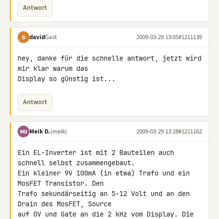
Antwort
david
Gast
2009-03-29 13:05
#1211139
D
hey, danke für die schnelle antwort, jetzt wird 
mir klar warum das 

Display so günstig ist...
Antwort
Meik D.
(meik)
2009-03-29 13:28
#1211162
MD
Ein EL-Inverter ist mit 2 Bauteilen auch 
schnell selbst zusammengebaut. 

Ein kleiner 9V 100mA (in etwa) Trafo und ein 
MosFET Transistor. Den 

Trafo sekundärseitig an 5-12 Volt und an den 
Drain des MosFET, Source 

auf 0V und Gate an die 2 kHz vom Display. Die 