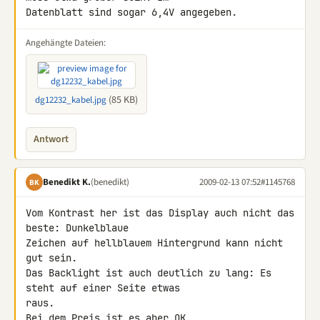
Datenblatt sind sogar 6,4V angegeben.
Angehängte Dateien:
(85 KB)
dg12232_kabel.jpg
Antwort
Benedikt K.
(benedikt)
2009-02-13 07:52
#1145768
BK
Vom Kontrast her ist das Display auch nicht das 
beste: Dunkelblaue 

Zeichen auf hellblauem Hintergrund kann nicht 
gut sein.

Das Backlight ist auch deutlich zu lang: Es 
steht auf einer Seite etwas 

raus.

Bei dem Preis ist es aber OK.