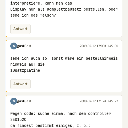
interpretiere, kann man das 

Display nur als Komplettbausatz bestellen, oder 
sehe ich das falsch?
Antwort
gast
Gast
2009-02-12 17:03
#1145160
G
sehe ich auch so, sonst wäre ein bestellhinweis 
hinweis auf die 

zusatzplatine
Antwort
gast
Gast
2009-02-12 17:12
#1145172
G
wegen code: suche einmal nach dem controller 
SED1520
