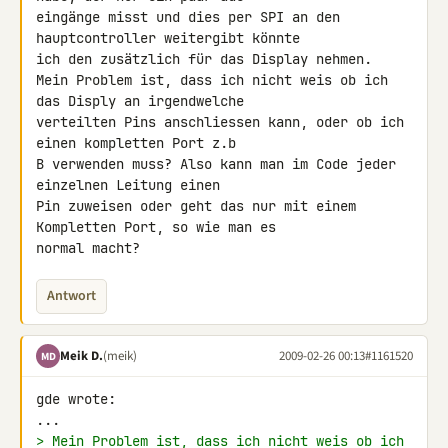
eingänge misst und dies per SPI an den 
hauptcontroller weitergibt könnte 

ich den zusätzlich für das Display nehmen.

Mein Problem ist, dass ich nicht weis ob ich 
das Disply an irgendwelche 

verteilten Pins anschliessen kann, oder ob ich 
einen kompletten Port z.b 

B verwenden muss? Also kann man im Code jeder 
einzelnen Leitung einen 

Pin zuweisen oder geht das nur mit einem 
Kompletten Port, so wie man es 

normal macht?
Antwort
Meik D.
(meik)
2009-02-26 00:13
#1161520
MD
gde wrote:

> Mein Problem ist, dass ich nicht weis ob ich 