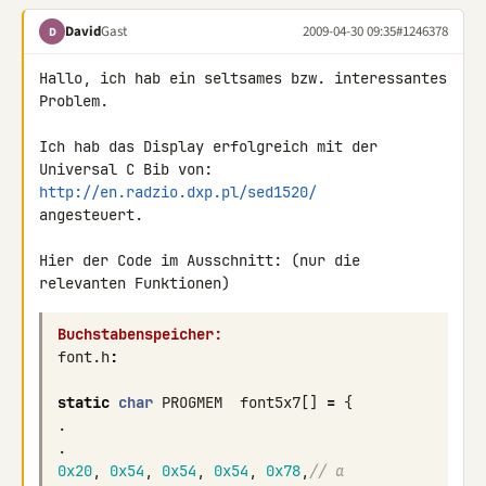
David
Gast
2009-04-30 09:35
#1246378
D
Hallo, ich hab ein seltsames bzw. interessantes 
Problem.

Ich hab das Display erfolgreich mit der 
http://en.radzio.dxp.pl/sed1520/
angesteuert.

Hier der Code im Ausschnitt: (nur die 
Buchstabenspeicher:
font
.
h
:
static
char
PROGMEM
font5x7
[]
=
{
.
.
0x20
,
0x54
,
0x54
,
0x54
,
0x78
,
// a