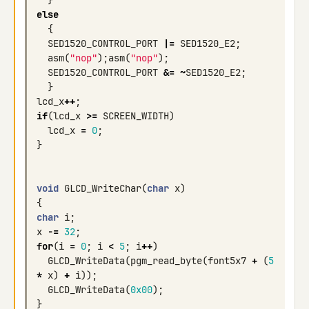
}
else
{
SED1520_CONTROL_PORT
|=
SED1520_E2
;
asm
(
"nop"
);
asm
(
"nop"
);
SED1520_CONTROL_PORT
&=
~
SED1520_E2
;
}
lcd_x
++
;
if
(
lcd_x
>=
SCREEN_WIDTH
)
lcd_x
=
0
;
}
void
GLCD_WriteChar
(
char
x
)
{
char
i
;
x
-=
32
;
for
(
i
=
0
;
i
<
5
;
i
++
)
GLCD_WriteData
(
pgm_read_byte
(
font5x7
+
(
5
*
x
)
+
i
));
GLCD_WriteData
(
0x00
);
}