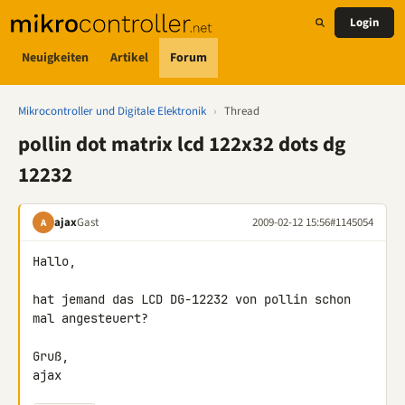
Login
Neuigkeiten
Artikel
Forum
Mikrocontroller und Digitale Elektronik
›
Thread
pollin dot matrix lcd 122x32 dots dg
12232
ajax
Gast
2009-02-12 15:56
#1145054
A
Hallo,

hat jemand das LCD DG-12232 von pollin schon 
mal angesteuert?

Gruß,

ajax