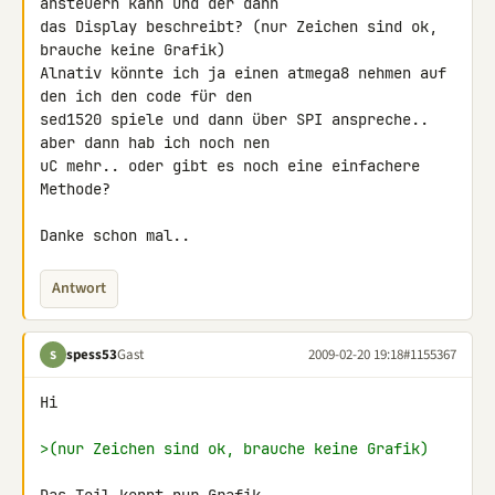
ansteuern kann und der dann 

das Display beschreibt? (nur Zeichen sind ok, 
brauche keine Grafik)

Alnativ könnte ich ja einen atmega8 nehmen auf 
den ich den code für den 

sed1520 spiele und dann über SPI anspreche.. 
aber dann hab ich noch nen 

uC mehr.. oder gibt es noch eine einfachere 
Methode?

Danke schon mal..
Antwort
spess53
Gast
2009-02-20 19:18
#1155367
S
Hi

>(nur Zeichen sind ok, brauche keine Grafik)