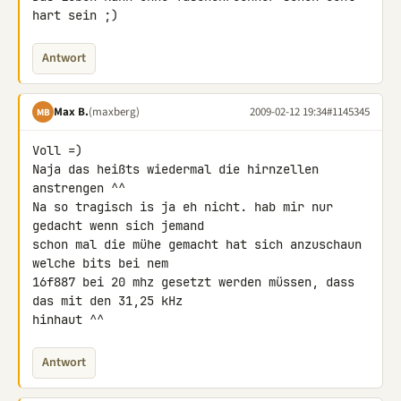
hart sein ;)
Antwort
Max B.
(maxberg)
2009-02-12 19:34
#1145345
MB
Voll =)

Naja das heißts wiedermal die hirnzellen 
anstrengen ^^

Na so tragisch is ja eh nicht. hab mir nur 
gedacht wenn sich jemand 

schon mal die mühe gemacht hat sich anzuschaun 
welche bits bei nem 

16f887 bei 20 mhz gesetzt werden müssen, dass 
das mit den 31,25 kHz 

hinhaut ^^
Antwort