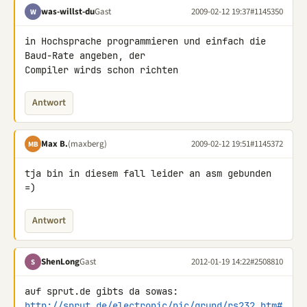
was-willst-du
Gast
2009-02-12 19:37
#1145350
W
in Hochsprache programmieren und einfach die 
Baud-Rate angeben, der 

Compiler wirds schon richten
Antwort
Max B.
(maxberg)
2009-02-12 19:51
#1145372
MB
tja bin in diesem fall leider an asm gebunden 
=)
Antwort
ShenLong
Gast
2012-01-19 14:22
#2508810
S
http://sprut.de/electronic/pic/grund/rs232.htm#