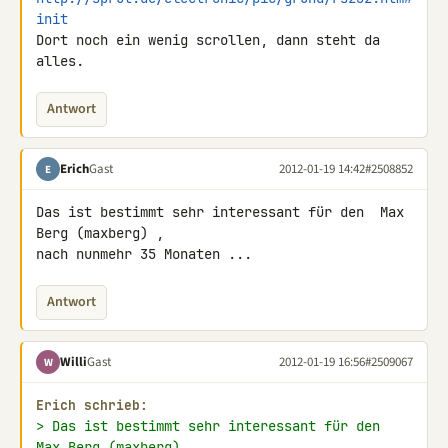
init
Dort noch ein wenig scrollen, dann steht da 
alles.
Antwort
Erich
Gast
2012-01-19 14:42
#2508852
E
Das ist bestimmt sehr interessant für den  Max 
Berg (maxberg) ,

nach nunmehr 35 Monaten ...
Antwort
Willi
Gast
2012-01-19 16:56
#2509067
W
Erich schrieb:
> Das ist bestimmt sehr interessant für den  
Max Berg (maxberg) ,