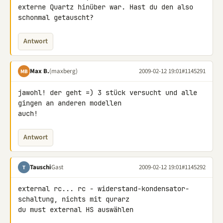
externe Quartz hinüber war. Hast du den also 
schonmal getauscht?
Antwort
Max B.
(maxberg)
2009-02-12 19:01
#1145291
MB
jawohl! der geht =) 3 stück versucht und alle 
gingen an anderen modellen 

auch!
Antwort
Tauschi
Gast
2009-02-12 19:01
#1145292
T
external rc... rc - widerstand-kondensator-
schaltung, nichts mit qurarz

du must external HS auswählen
