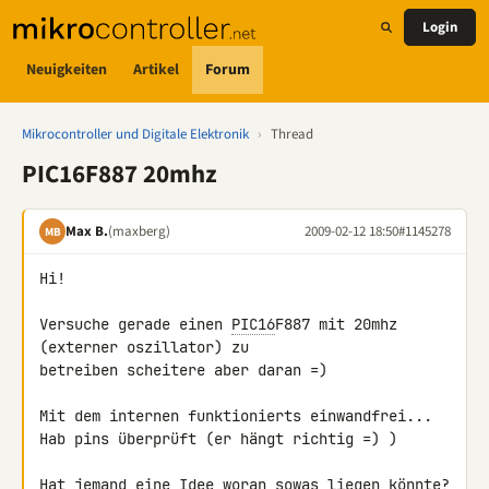
Login
Neuigkeiten
Artikel
Forum
Mikrocontroller und Digitale Elektronik
›
Thread
PIC16F887 20mhz
Max B.
(maxberg)
2009-02-12 18:50
#1145278
MB
Hi!

Versuche gerade einen 
PIC16
F887 mit 20mhz 
(externer oszillator) zu 

betreiben scheitere aber daran =)

Mit dem internen funktionierts einwandfrei...

Hab pins überprüft (er hängt richtig =) )

Hat jemand eine Idee woran sowas liegen könnte?
