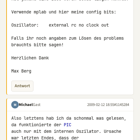
Verwende mplab und hier meine config bits:

Oszillator:    external rc no clock out

Falls ihr noch angaben zum Lösen des problems 
brauchts bitte sagen!

Herzlichen Dank

Max Berg
Antwort
Michael
Gast
2009-02-12 18:55
#1145284
M
Also letztens hab ich da schonmal was gelesen, 
da funktionierte der 
PIC
auch nur mit dem internen Oszilator. Ursache 
war letzten Endes, dass der 
