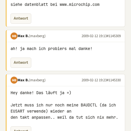
siehe datenblatt bei www.microchip.com
Antwort
Max B.
(maxberg)
2009-02-12 19:13
#1145309
MB
ah! ja mach ich probiers mal danke!
Antwort
Max B.
(maxberg)
2009-02-12 19:23
#1145330
MB
Hey danke! Das läuft ja =)

Jetzt muss ich nur noch meine BAUDCTL (da ich 
EUSART verwende) wieder an 

den takt anpassen.. weil da tut sich nix mehr.