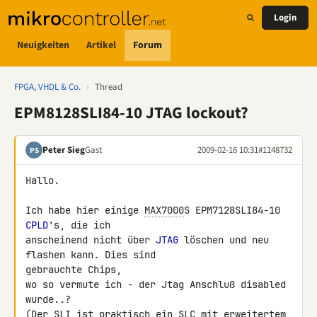
Login
Neuigkeiten
Artikel
Forum
FPGA, VHDL & Co.
›
Thread
EPM8128SLI84-10 JTAG lockout?
Peter Sieg
Gast
2009-02-16 10:31
#1148732
PS
Hallo.

Ich habe hier einige 
MAX7000
S EPM7128SLI84-10 
CPLD
's, die ich 

anscheinend nicht über 
JTAG
 löschen und neu 
flashen kann. Dies sind 

gebrauchte Chips,

wo so vermute ich - der Jtag Anschluß disabled 
wurde..?

(Der SLI ist praktisch ein SLC mit erweitertem 