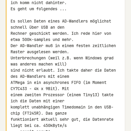
ich komm nicht dahinter. 

Es geht um folgendes ...

Es sollen Daten eines AD-Wandlers möglichst 
schnell über USB an den 

Rechner geschickt werden. Ich rede hier von 
etwa 500k-samples und mehr. 

Der AD-Wandler muß in einem festen zeitlichen 
Raster ausgelesen werden. 

Unterbrechungen (weil z.B. wenn Windows grad 
was anderes machen will) 

sind nicht erlaubt. Ich takte daher die Daten 
des AD-Wandlers mit einem 

ATMega in ein asynchrones FIFO (im Moment 
CY7C433 - 4k x 9Bit). Mit 

einem zweiten Prozessor (einem Tiny13) takte 
ich die Daten mit einer 

komplett unabhängigen Timedomain in den USB-
chip (FT245R). Das ganze 

funktioniert aktuell sehr gut, die Datenrate 
liegt bei ca. 450kByte/s 
