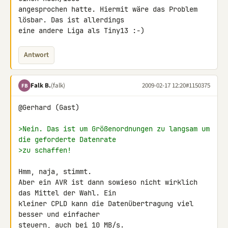
angesprochen hatte. Hiermit wäre das Problem 
lösbar. Das ist allerdings 

eine andere Liga als Tiny13 :-)
Antwort
Falk B.
(falk)
2009-02-17 12:20
#1150375
FB
@Gerhard (Gast)

>Nein. Das ist um Größenordnungen zu langsam um 
die geforderte Datenrate
>zu schaffen!
Hmm, naja, stimmt.

Aber ein AVR ist dann sowieso nicht wirklich 
das Mittel der Wahl. Ein 

kleiner CPLD kann die Datenübertragung viel 
besser und einfacher 

steuern, auch bei 10 MB/s.
