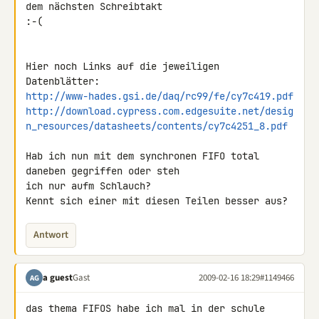
dem nächsten Schreibtakt 

:-(

Hier noch Links auf die jeweiligen 
http://www-hades.gsi.de/daq/rc99/fe/cy7c419.pdf
http://download.cypress.com.edgesuite.net/desig
n_resources/datasheets/contents/cy7c4251_8.pdf
Hab ich nun mit dem synchronen FIFO total 
daneben gegriffen oder steh 

ich nur aufm Schlauch?

Kennt sich einer mit diesen Teilen besser aus?
Antwort
a guest
Gast
2009-02-16 18:29
#1149466
AG
das thema FIFOS habe ich mal in der schule 