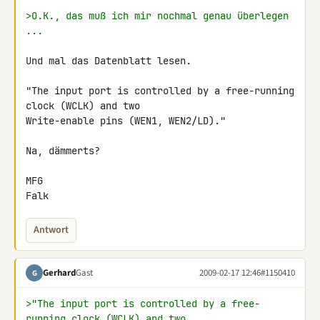
>O.K., das muß ich mir nochmal genau überlegen 
...
Und mal das Datenblatt lesen.

"The input port is controlled by a free-running 
clock (WCLK) and two 

Write-enable pins (WEN1, WEN2/LD)."

Na, dämmerts?

MFG

Falk
Antwort
Gerhard
Gast
2009-02-17 12:46
#1150410
G
>"The input port is controlled by a free-
running clock (WCLK) and two