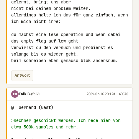
gelernt, bringt uns aber 

nicht bei deinem problem weiter.

allerdings halte ich das für ganz einfach, wenn 
ich mich nicht irre:

du machst eine lese operation und wenn dabei 
das empty flag auf low geht 

verwirfst du den versuch und probierst es 
solange bis es wieder geht.

beim schreiben eben genauso bloß andersrum.
Antwort
Falk B.
(falk)
2009-02-16 20:12
#1149670
FB
@  Gerhard (Gast)

>Rechner geschickt werden. Ich rede hier von 
etwa 500k-samples und mehr.