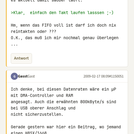
es aktuell damit sauber läuft.

>Klar,  einfach den Takt laufen lasssen ;-)
Hm, wenn das FIFO voll ist darf ich doch nix 
reintakten oder ???

O.K., das muß ich mir nochmal genau überlegen 
...
Antwort
Gasst
Gast
2009-02-17 08:09
#1150051
G
Ich denke, bei diesen Datenraten wäre ein µP 
mit DMA-Controller und RAM 

angesagt. Auch die erwähnten 800kByte/s sind 
bei USB oberer Anschlag und 

nicht sicherzustellen.

Gerade gestern war hier ein Beitrag, wo jemand 
einen H8SX/1668 
