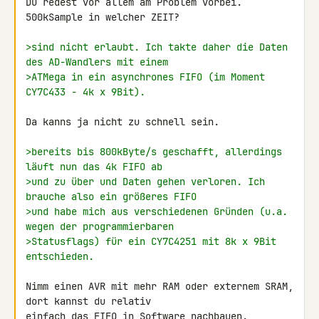
Du redest vor allem am Problem vorbei. 
500kSample in welcher ZEIT?

>sind nicht erlaubt. Ich takte daher die Daten 
des AD-Wandlers mit einem
>ATMega in ein asynchrones FIFO (im Moment 
CY7C433 - 4k x 9Bit).
Da kanns ja nicht zu schnell sein.

>bereits bis 800kByte/s geschafft, allerdings 
läuft nun das 4k FIFO ab
>und zu über und Daten gehen verloren. Ich 
brauche also ein größeres FIFO
>und habe mich aus verschiedenen Gründen (u.a. 
wegen der programmierbaren
>Statusflags) für ein CY7C4251 mit 8k x 9Bit 
entschieden.
Nimm einen AVR mit mehr RAM oder externem SRAM, 
dort kannst du relativ 

einfach das FIFO in Software nachbauen.
