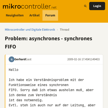
Login
Neuigkeiten
Artikel
Forum
Mikrocontroller und Digitale Elektronik
›
Thread
Problem: asynchrones - synchrones
FIFO
Gerhard
Gast
2009-02-16 17:45
#1149403
G
Hallo

Ich habe ein Verständnisproblem mit der 
Funktionsweise eines synchronen 

FIFO. Sorry daß ich etwas ausholen muß, aber 
ich denke zum Verständnis 

ist das notwendig.

Evtl. steh ich auch nur auf der Leitung, aber 