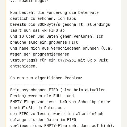
... soweit sogut!

Nun besteht die Forderung die Datenrate 
deutlich zu erhöhen. Ich habs 

bereits bis 800kByte/s geschafft, allerdings 
läuft nun das 4k FIFO ab 

und zu über und Daten gehen verloren. Ich 
brauche also ein größeres FIFO 

und habe mich aus verschiedenen Gründen (u.a. 
wegen der programmierbaren 

Statusflags) für ein CY7C4251 mit 8k x 9Bit 
entschieden.

So nun zum eigentlichen Problem:

--------------------------------

Beim asynchronen FIFO (also beim aktuellen 
Design) werden die FULL- und 

EMPTY-Flags vom Lese- UND vom Schreibpointer 
beeinflußt. Um Daten aus 

dem FIFO zu lesen, warte ich also einfach 
solange bis der Daten im FIFO 

vorliegen (das EMPTY-Flag geht dann auf high). 