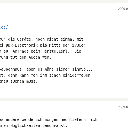
2009-0
.de/
nur die Geräte, noch nicht einmal mit

ei DDR-Elektronik bis Mitte der 1980er

h auf Anfrage beim Hersteller).  Die

und tut den Augen weh.

Raupenhaus, aber es wäre sicher sinnvoll,

gt, dann kann man ihm schon einigermaßen

enau suchen muss.
2009-0
as andere werde ich morgen nachliefern, ich 

nem Möglichkeiten beschränkt.
