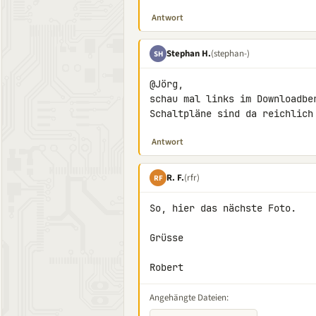
Antwort
Stephan H.
(stephan-)
SH
@Jörg,

schau mal links im Downloadbe
Schaltpläne sind da reichlich
Antwort
R. F.
(rfr)
RF
So, hier das nächste Foto.

Grüsse

Robert
Angehängte Dateien: