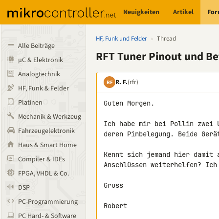
Neuigkeiten
Artikel
Fo
HF, Funk und Felder
›
Thread
Alle Beiträge
RFT Tuner Pinout und B
µC & Elektronik
Analogtechnik
R. F.
(rfr)
RF
HF, Funk & Felder
Platinen
Guten Morgen.

Mechanik & Werkzeug
Ich habe mir bei Pollin zwei 
Fahrzeugelektronik
deren Pinbelegung. Beide Gerät
Haus & Smart Home
Kennt sich jemand hier damit 
Compiler & IDEs
Anschlüssen weiterhelfen? Ich
FPGA, VHDL & Co.
Gruss

DSP
PC-Programmierung
Robert
PC Hard- & Software