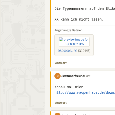
Die Typennummern auf dem Etik
XX kann ich nicht lesen.
Angehängte Dateien:
(310 KB)
DSC00002.JPG
Antwort
ukwtunerfreund
Gast
U
http://www.raupenhaus.de/down
Antwort