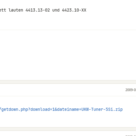
ett lauten 4413.13-02 und 4423.10-XX

2009-0
/getdown.php?download=1&dateiname=UKW-Tuner-5Si.zip