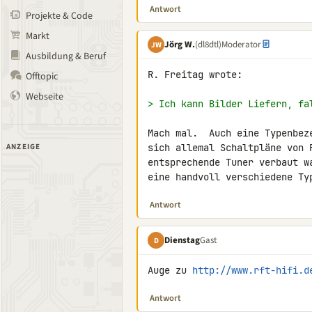
Antwort
Projekte & Code
Markt
Jörg W.
(dl8dtl)
Moderator
JW
Ausbildung & Beruf
R. Freitag wrote:

Offtopic
Webseite
> Ich kann Bilder Liefern, fa
Mach mal.  Auch eine Typenbez
ANZEIGE
sich allemal Schaltpläne von 
entsprechende Tuner verbaut w
eine handvoll verschiedene Ty
Antwort
Dienstag
Gast
D
Auge zu 
http://www.rft-hifi.d
Antwort