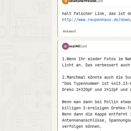
ukwtunerfreund
Gast
U
http://www.raupenhaus.de/down
Antwort
oszi40
Gast
O
1.Wenn Ihr wieder Fotos im Na
Licht an. Das verbessert auch
2.Manchmal könnte auch die Suc
"Das Typennummer ist 4413.13-
Dreko 2*320pF und 2*12pF und 
Wenn man dann bei Pollin etwa
billigen 2-kreisigen Drehko-Tu
Wenn dann die Kappe entfernt 
Antennenanschlüsse, Spannungs
verfolgen können.
