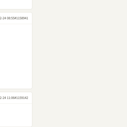
2-24 08:55
#1158941
2-24 11:06
#1159142