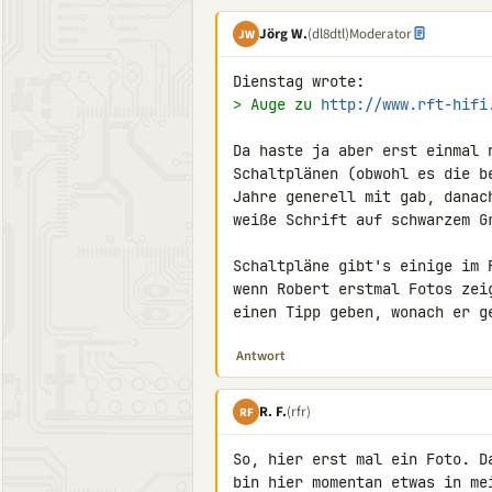
Jörg W.
(dl8dtl)
Moderator
JW
> Auge zu 
http://www.rft-hifi
Da haste ja aber erst einmal 
Schaltplänen (obwohl es die b
Jahre generell mit gab, danac
weiße Schrift auf schwarzem Gr
Schaltpläne gibt's einige im 
wenn Robert erstmal Fotos zei
einen Tipp geben, wonach er g
Antwort
R. F.
(rfr)
RF
So, hier erst mal ein Foto. D
bin hier momentan etwas in mei