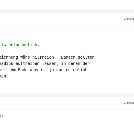
2009-0
lls erforderlich.
eichnung wäre hilfreich.  Danach sollten

Radios auftreiben lassen, in denen der

ar.  Am Ende waren's ja nur reichlich

pen.
2009-0
e/