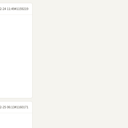
2-24 11:49
#1159219
2-25 06:13
#1160171