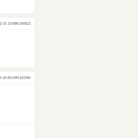
2-25 13:08
#1160622
2-26 06:14
#1161560