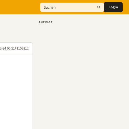
Login
ANZEIGE
2-24 06:51
#1158812