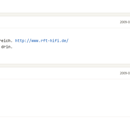
2009-0
reich. 
http://www.rft-hifi.de/
 drin.
2009-0