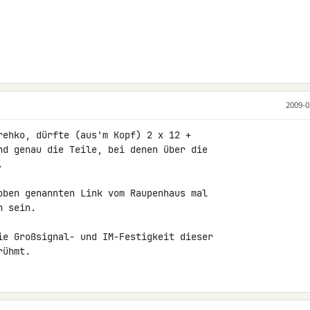
2009-0
rehko, dürfte (aus'm Kopf) 2 x 12 +

nd genau die Teile, bei denen über die



oben genannten Link vom Raupenhaus mal

 sein.

ie Großsignal- und IM-Festigkeit dieser

rühmt.