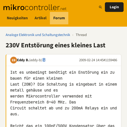
Login
Neuigkeiten
Artikel
Forum
Analoge Elektronik und Schaltungstechnik
›
Thread
230V Entstörung eines kleines Last
Eddy B.
(eddy-b)
2009-02-24 14:45
#1159486
EB
Ist es unbedingt benötigt ein Enstörung ein zu 
bauen für einen kleinen 

Last (20W)? Die Schaltung is eingebaut in einem 
metall gehäuse und es 

werden Mikrocontroller verwended mit 
Frequenzbereich 8~40 MHz. Das 

Circuit schaltet ab und zu 200mA Relays ein und 
aus.

Reicht das ein 100nF/500V Kondensator über das 