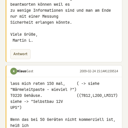
beantworten können weil es 

zu wenige Informationen sind und man am Ende 
nur mit einer Messung 

Sicherheit erlangen könnte.

Viele Grüße,

 Martin L.
Antwort
Klaus
Gast
2009-02-24 15:14
#1159514
K
lass mich raten 150 mal,     ( -> siehe  
"Wärmeleitpaste - wieviel ?")

TO220 Gehäuse.               ((7812,L200,LM317) 
siehe -> "Selbstbau 12V 

UPS")

Wenn das bei 50 Geräten nicht kommerziell ist, 
heiß ich
