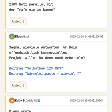
230V Netz parallel mit 

der Trafo ein zu bauen?
Antwort
Klaus
Gast
2009-02-24 14:49
#1159491
K
Sagmal wieviele Antworten für Dein 
offendsichtlich kommerzielles

Projekt willst Du denn noch erbetteln?

Beitrag "Selbstbau 12V UPS"
Beitrag "Wärmeleitpaste - wieviel ?"
Antwort
Eddy B.
(eddy-b)
2009-02-24 15:05
#1159504
EB