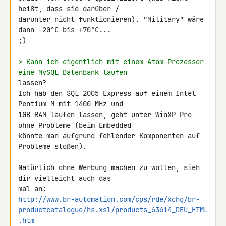
heißt, dass sie darüber / 

darunter nicht funktionieren). "Military" wäre 
dann -20°C bis +70°C... 

;)

> Kann ich eigentlich mit einem Atom-Prozessor 
eine MySQL Datenbank laufen
lassen?

Ich hab den SQL 2005 Express auf einem Intel 
Pentium M mit 1400 MHz und 

1GB RAM laufen lassen, geht unter WinXP Pro 
ohne Probleme (beim Embedded 

könnte man aufgrund fehlender Komponenten auf 
Probleme stoßen).

Natürlich ohne Werbung machen zu wollen, sieh 
dir vielleicht auch das 

http://www.br-automation.com/cps/rde/xchg/br-
productcatalogue/hs.xsl/products_63614_DEU_HTML
.htm