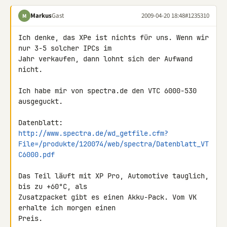
Markus
Gast
2009-04-20 18:48
#1235310
M
Ich denke, das XPe ist nichts für uns. Wenn wir 
nur 3-5 solcher IPCs im 

Jahr verkaufen, dann lohnt sich der Aufwand 
nicht.

Ich habe mir von spectra.de den VTC 6000-530 
ausgeguckt.

http://www.spectra.de/wd_getfile.cfm?
File=/produkte/120074/web/spectra/Datenblatt_VT
C6000.pdf
Das Teil läuft mit XP Pro, Automotive tauglich, 
bis zu +60°C, als 

Zusatzpacket gibt es einen Akku-Pack. Vom VK 
erhalte ich morgen einen 

Preis.
