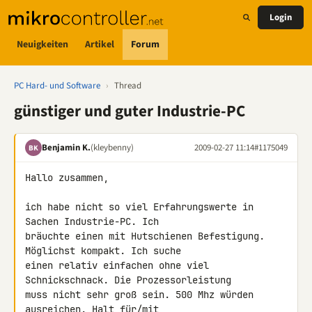
Login
Neuigkeiten
Artikel
Forum
PC Hard- und Software
›
Thread
günstiger und guter Industrie-PC
Benjamin K.
(kleybenny)
2009-02-27 11:14
#1175049
BK
Hallo zusammen,

ich habe nicht so viel Erfahrungswerte in 
Sachen Industrie-PC. Ich 

bräuchte einen mit Hutschienen Befestigung. 
Möglichst kompakt. Ich suche 

einen relativ einfachen ohne viel 
Schnickschnack. Die Prozessorleistung 

muss nicht sehr groß sein. 500 Mhz würden 
ausreichen. Halt für/mit 
