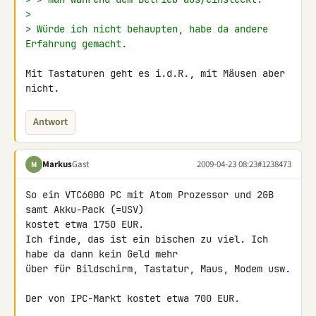
>
> Würde ich nicht behaupten, habe da andere 
Erfahrung gemacht.
Mit Tastaturen geht es i.d.R., mit Mäusen aber 
nicht.
Antwort
Markus
Gast
2009-04-23 08:23
#1238473
M
So ein VTC6000 PC mit Atom Prozessor und 2GB 
samt Akku-Pack (=USV) 

kostet etwa 1750 EUR.

Ich finde, das ist ein bischen zu viel. Ich 
habe da dann kein Geld mehr 

über für Bildschirm, Tastatur, Maus, Modem usw.

Der von IPC-Markt kostet etwa 700 EUR.