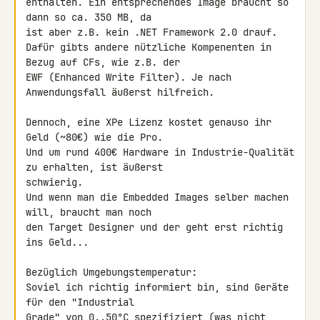
enthalten. Ein entsprechendes Image braucht so 
dann so ca. 350 MB, da 

ist aber z.B. kein .NET Framework 2.0 drauf.

Dafür gibts andere nützliche Kompenenten in 
Bezug auf CFs, wie z.B. der 

EWF (Enhanced Write Filter). Je nach 
Anwendungsfall äußerst hilfreich.

Dennoch, eine XPe Lizenz kostet genauso ihr 
Geld (~80€) wie die Pro.

Und um rund 400€ Hardware in Industrie-Qualität 
zu erhalten, ist äußerst 

schwierig.

Und wenn man die Embedded Images selber machen 
will, braucht man noch 

den Target Designer und der geht erst richtig 
ins Geld...

Bezüglich Umgebungstemperatur:

Soviel ich richtig informiert bin, sind Geräte 
für den "Industrial 

Grade" von 0..50°C spezifiziert (was nicht 