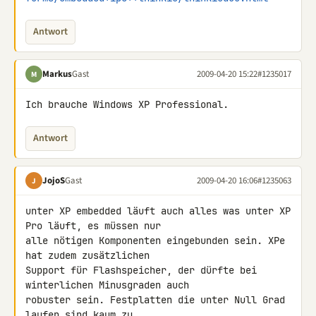
Antwort
Markus
Gast
2009-04-20 15:22
#1235017
M
Ich brauche Windows XP Professional.
Antwort
JojoS
Gast
2009-04-20 16:06
#1235063
J
unter XP embedded läuft auch alles was unter XP 
Pro läuft, es müssen nur 

alle nötigen Komponenten eingebunden sein. XPe 
hat zudem zusätzlichen 

Support für Flashspeicher, der dürfte bei 
winterlichen Minusgraden auch 

robuster sein. Festplatten die unter Null Grad 
laufen sind kaum zu 
