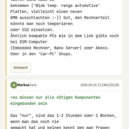
bekommen ('Wide temp. range automotive' 
Platten, vielleicht einen neuen 

BMW ausschlachten :-)) Gut, den Rechnerteil 
könnte man noch temperieren 

oder SSD einsetzen.

Ähnlich kompakte PCs wie in dem Link gibts noch 
bei DSM-Computer 

(Embedded Rechner, Nano Server) oder Abeco. 
Oder in den 'Car-PC' Shops.
Antwort
Markus
Gast
2009-04-20 17:24
#1235190
M
>es müssen nur alle nötigen Komponenten 
eingebunden sein
Das "nur", sind das 1-2 Stunden oder 2 Wochen, 
wenn man das noch nie 

gemacht hat und keinen kennt den man fragen 