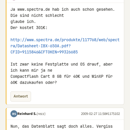
Ja www.spectra.de hab ich auch schon gesehen. 
Die sind nicht schlecht 

glaube ich.

Der kostet 301€:

http://www.spectra.de/produkte/117768/web/spect
ra/Datasheet-IBX-650A.pdf?
CFID=9115846&CFTOKEN=99326685
Ist zwar keine Festplatte und OS drauf, aber 
ich kann mir ja ne 

Compactflash Cart 8 GB für 40€ und WinXP für 
60€ dazukaufen oder?
Antwort
Reinhard S.
(rezz)
2009-02-27 11:58
#1175102
RS
Nun, das Datenblatt sagt doch alles. Vergiss 