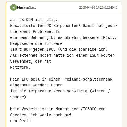
Markus
Gast
2009-04-20 14:26
#1234945
M
Ja, 2x COM ist nötig.

Ersatzteile für PC-Komponenten? Damit hat jeder 
Lieferant Probleme. In 

ein paar Jahren gibt es ohnehin bessere IPCs... 
Hauptsache die Software 

läuft auf jedem IPC. (und die schreibe ich)

Als externes Modem hätte ich einen ISDN Router 
verwendet, der hat 

Netzwerk.

Mein IPC soll in einen Freiland-Schaltschrank 
eingebaut werden. Daher 

ist die Temperatur schon schwierig (Winter / 
Sommer).

Mein Vavorit ist im Moment der VTC6000 von 
Spectra, ich warte noch auf 

den Preis.
