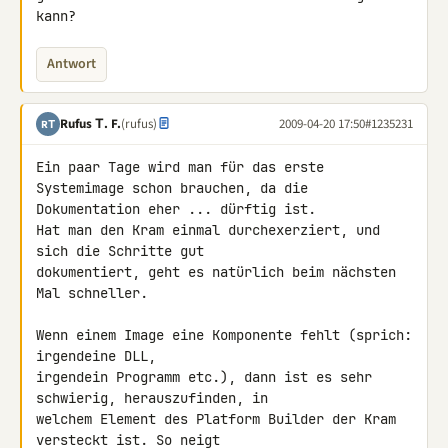
kann?
Antwort
Rufus Τ. F.
(rufus)
2009-04-20 17:50
#1235231
RΤ
Ein paar Tage wird man für das erste 
Systemimage schon brauchen, da die 

Dokumentation eher ... dürftig ist.

Hat man den Kram einmal durchexerziert, und 
sich die Schritte gut 

dokumentiert, geht es natürlich beim nächsten 
Mal schneller.

Wenn einem Image eine Komponente fehlt (sprich: 
irgendeine DLL, 

irgendein Programm etc.), dann ist es sehr 
schwierig, herauszufinden, in 

welchem Element des Platform Builder der Kram 
versteckt ist. So neigt 
