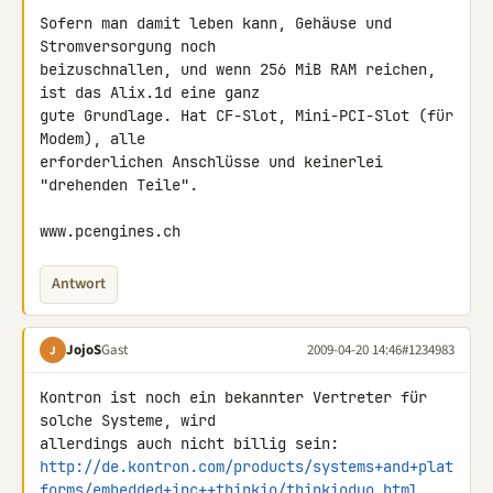
Sofern man damit leben kann, Gehäuse und 
Stromversorgung noch 

beizuschnallen, und wenn 256 MiB RAM reichen, 
ist das Alix.1d eine ganz 

gute Grundlage. Hat CF-Slot, Mini-PCI-Slot (für 
Modem), alle 

erforderlichen Anschlüsse und keinerlei 
"drehenden Teile".

www.pcengines.ch
Antwort
JojoS
Gast
2009-04-20 14:46
#1234983
J
Kontron ist noch ein bekannter Vertreter für 
solche Systeme, wird 

http://de.kontron.com/products/systems+and+plat
forms/embedded+ipc++thinkio/thinkioduo.html