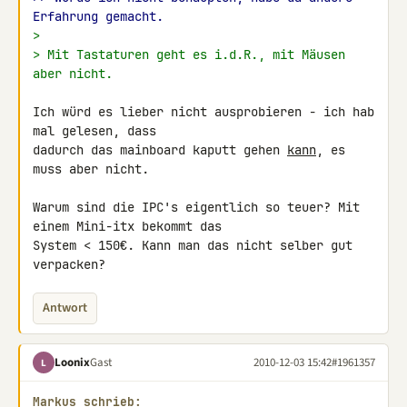
Erfahrung gemacht.
>
> Mit Tastaturen geht es i.d.R., mit Mäusen 
aber nicht.
Ich würd es lieber nicht ausprobieren - ich hab 
mal gelesen, dass 

dadurch das mainboard kaputt gehen 
kann
, es 
muss aber nicht.

Warum sind die IPC's eigentlich so teuer? Mit 
einem Mini-itx bekommt das 

System < 150€. Kann man das nicht selber gut 
verpacken?
Antwort
Loonix
Gast
2010-12-03 15:42
#1961357
L
Markus schrieb: