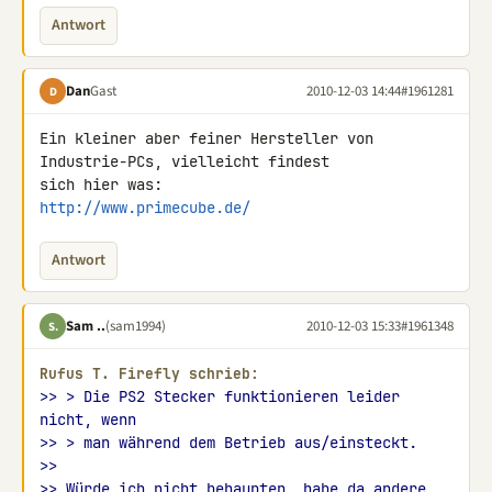
Antwort
Dan
Gast
2010-12-03 14:44
#1961281
D
Ein kleiner aber feiner Hersteller von 
Industrie-PCs, vielleicht findest 

http://www.primecube.de/
Antwort
Sam ..
(sam1994)
2010-12-03 15:33
#1961348
S.
Rufus Τ. Firefly schrieb:
>> > Die PS2 Stecker funktionieren leider 
nicht, wenn
>> > man während dem Betrieb aus/einsteckt.
>>
>> Würde ich nicht behaupten, habe da andere 