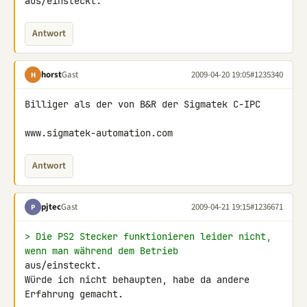
aus/einsteckt.
Antwort
horst
Gast
2009-04-20 19:05
#1235340
H
Billiger als der von B&R der Sigmatek C-IPC

www.sigmatek-automation.com
Antwort
pjtec
Gast
2009-04-21 19:15
#1236671
P
> Die PS2 Stecker funktionieren leider nicht, 
wenn man während dem Betrieb
aus/einsteckt.

Würde ich nicht behaupten, habe da andere 
Erfahrung gemacht.
