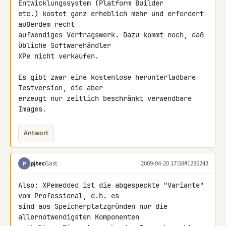
Entwicklungssystem (Platform Builder 

etc.) kostet ganz erheblich mehr und erfordert 
außerdem recht 

aufwendiges Vertragswerk. Dazu kommt noch, daß 
übliche Softwarehändler 

XPe nicht verkaufen.

Es gibt zwar eine kostenlose herunterladbare 
Testversion, die aber 

erzeugt nur zeitlich beschränkt verwendbare 
Images.
Antwort
pjtec
Gast
2009-04-20 17:58
#1235243
P
Also: XPemedded ist die abgespeckte "Variante" 
vom Professional, d.h. es 

sind aus Speicherplatzgründen nur die 
allernotwendigsten Komponenten 
