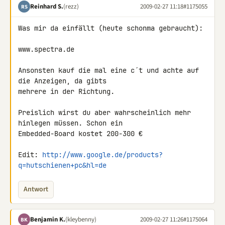
Reinhard S.
(rezz)
2009-02-27 11:18
#1175055
RS
Was mir da einfällt (heute schonma gebraucht):

www.spectra.de

Ansonsten kauf die mal eine c´t und achte auf 
die Anzeigen, da gibts 

mehrere in der Richtung.

Preislich wirst du aber wahrscheinlich mehr 
hinlegen müssen. Schon ein 

Embedded-Board kostet 200-300 €

Edit: 
http://www.google.de/products?
q=hutschienen+pc&hl=de
Antwort
Benjamin K.
(kleybenny)
2009-02-27 11:26
#1175064
BK