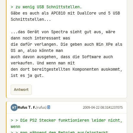
> zu wenig USB Schnittstellen.
Gäbe es auch als APC810 mit DualCore und 5 USB 
Schnittstellen...

...das Gerät von Spectra sieht gut aus, wäre 
dann noch interessant was 

die dafür verlangen. Die geben auch Win XPe als 
OS an, also könnte man 

auch davon ausgehen, dass die Software auch 
verkaufen. Und wenn man mit 

den dort bereitgestellten Komponenten auskommt, 
ist es ja gut.
Antwort
Rufus Τ. F.
(rufus)
2009-04-22 08:31
#1237075
RΤ
> > Die PS2 Stecker funktionieren leider nicht, 
wenn
> > man während dem Betrieb aus/einsteckt.