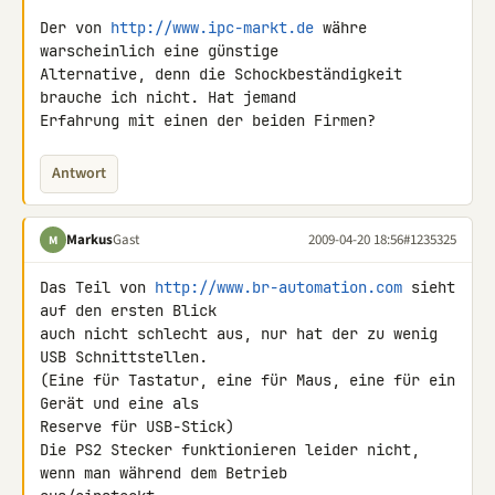
Der von 
http://www.ipc-markt.de
 währe 
warscheinlich eine günstige 

Alternative, denn die Schockbeständigkeit 
brauche ich nicht. Hat jemand 

Erfahrung mit einen der beiden Firmen?
Antwort
Markus
Gast
2009-04-20 18:56
#1235325
M
Das Teil von 
http://www.br-automation.com
 sieht 
auf den ersten Blick 

auch nicht schlecht aus, nur hat der zu wenig 
USB Schnittstellen.

(Eine für Tastatur, eine für Maus, eine für ein 
Gerät und eine als 

Reserve für USB-Stick)

Die PS2 Stecker funktionieren leider nicht, 
wenn man während dem Betrieb 
