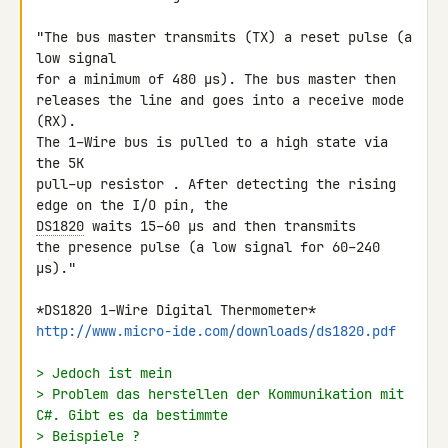
"The bus master transmits (TX) a reset pulse (a 
low signal

for a minimum of 480 µs). The bus master then

releases the line and goes into a receive mode 
(RX).

The 1–Wire bus is pulled to a high state via 
the 5K

pull–up resistor . After detecting the rising 
DS1820
 waits 15–60 µs and then transmits

the presence pulse (a low signal for 60–240 
µs)."

http://www.micro-ide.com/downloads/ds1820.pdf
> Jedoch ist mein
> Problem das herstellen der Kommunikation mit 
C#. Gibt es da bestimmte
> Beispiele ?