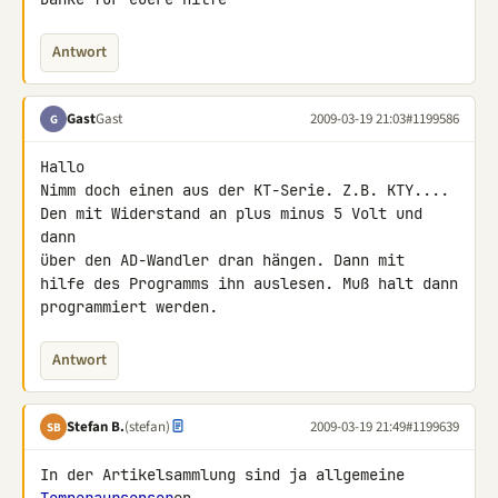
Antwort
Gast
Gast
2009-03-19 21:03
#1199586
G
Hallo

Nimm doch einen aus der KT-Serie. Z.B. KTY....

Den mit Widerstand an plus minus 5 Volt und 
dann

über den AD-Wandler dran hängen. Dann mit

hilfe des Programms ihn auslesen. Muß halt dann

programmiert werden.
Antwort
Stefan B.
(stefan)
2009-03-19 21:49
#1199639
SB
In der Artikelsammlung sind ja allgemeine 