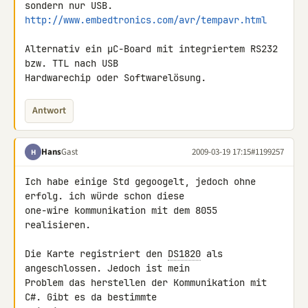
http://www.embedtronics.com/avr/tempavr.html
Alternativ ein µC-Board mit integriertem RS232 
bzw. TTL nach USB 

Hardwarechip oder Softwarelösung.
Antwort
Hans
Gast
2009-03-19 17:15
#1199257
H
Ich habe einige Std gegoogelt, jedoch ohne 
erfolg. ich würde schon diese 

one-wire kommunikation mit dem 8055 
realisieren.

Die Karte registriert den 
DS1820
 als 
angeschlossen. Jedoch ist mein 

Problem das herstellen der Kommunikation mit 
C#. Gibt es da bestimmte 
