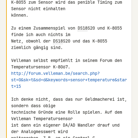
K-8055 zum Sensor wird das penible Timing zum 
Sensor nicht einhalten 

können.

Zu einem Zusammenspiel von 
DS18
S20 und K-8055 
finde ich auch nichts im 

Netz, obwohl der 
DS18
S20 und das K-8055 
ziemlich gängig sind.

Velleman selbst empfiehlt in seinem Forum den 
http://forum.velleman.be/search.php?
st=0&sk=t&sd=d&keywords=sensor+temperature&star
t=15
Ich denke nicht, dass das nur Geldmacherei ist, 
sondern dass obige 

technische Gründe eine Rolle spielen. Auf dem 
Velleman Temperatursensor 

ist dann ein eigener DA/AD Wandler drauf und 
der Analogmesswert wird 
