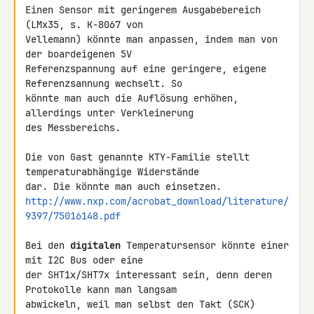
Einen Sensor mit geringerem Ausgabebereich 
(LMx35, s. K-8067 von 

Vellemann) könnte man anpassen, indem man von 
der boardeigenen 5V 

Referenzspannung auf eine geringere, eigene 
Referenzsannung wechselt. So 

könnte man auch die Auflösung erhöhen, 
allerdings unter Verkleinerung 

des Messbereichs.

Die von Gast genannte KTY-Familie stellt 
temperaturabhängige Widerstände 

http://www.nxp.com/acrobat_download/literature/
9397/75016148.pdf
Bei den 
digitalen
 Temperatursensor könnte einer 
mit I2C Bus oder eine 

der SHT1x/SHT7x interessant sein, denn deren 
Protokolle kann man langsam 

abwickeln, weil man selbst den Takt (SCK) 