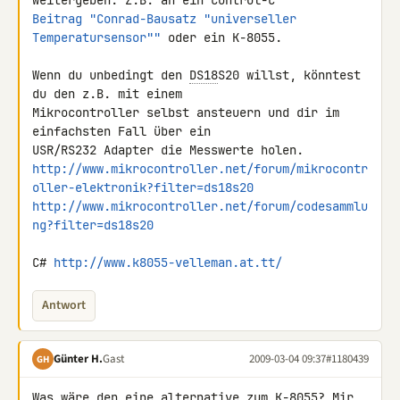
Beitrag "Conrad-Bausatz "universeller 
Temperatursensor""
 oder ein K-8055.

Wenn du unbedingt den 
DS18
S20 willst, könntest 
du den z.B. mit einem 

Mikrocontroller selbst ansteuern und dir im 
einfachsten Fall über ein 

http://www.mikrocontroller.net/forum/mikrocontr
oller-elektronik?filter=ds18s20
http://www.mikrocontroller.net/forum/codesammlu
ng?filter=ds18s20
C# 
http://www.k8055-velleman.at.tt/
Antwort
Günter H.
Gast
2009-03-04 09:37
#1180439
GH
Was wäre den eine alternative zum K-8055? Mir 