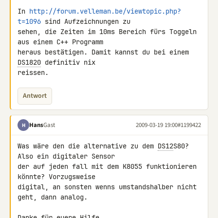
In 
http://forum.velleman.be/viewtopic.php?
t=1096
 sind Aufzeichnungen zu 

sehen, die Zeiten im 10ms Bereich fürs Toggeln 
aus einem C++ Programm 

heraus bestätigen. Damit kannst du bei einem 
DS1820
 definitiv nix 

reissen.
Antwort
Hans
Gast
2009-03-19 19:00
#1199422
H
Was wäre den die alternative zu dem 
DS12
S80? 
Also ein digitaler Sensor 

der auf jeden fall mit dem K8055 funktionieren 
könnte? Vorzugsweise 

digital, an sonsten wenns umstandshalber nicht 
geht, dann analog.

Danke für euere Hilfe