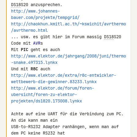
DS18
http://www.johannes-
bauer.com/projekte/tempgrid/
http://chaokhun.kmitl.ac.th/~kswichit/avrthermo
/avrthermo.html
... usw. es gibt hier im Forum massig 
DS18
S20 
Code mit 
AVR
s

Mit 
PIC
http://www.elektor.de/jahrgang/2008/juni/thermo
-snake.497315.lynkx
Und mit 
R8C
http://www.elektor.de/extra/r8c-entwickler-
wettbewerb-die-gewinner.83233.lynkx
http://www.elektor.de/forum/foren-
ubersicht/foren-zu-elektor-
projekten/ds1820.173008.lynkx
Achte auf eine UART für die Verbindung zum PC. 
An die kann man ein 

USB-to-RS232 Adapter ranhängen, wenn man auf 
dem PC keine RS232 hat 
