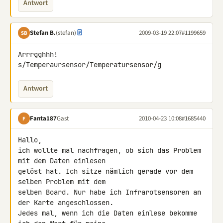
Antwort
Stefan B.
(stefan)
2009-03-19 22:07
#1199659
SB
Arrrgghhh!

s/Temperaursensor/Temperatursensor/g
Antwort
Fanta187
Gast
2010-04-23 10:08
#1685440
F
Hallo,

ich wollte mal nachfragen, ob sich das Problem 
mit dem Daten einlesen 

gelöst hat. Ich sitze nämlich gerade vor dem 
selben Problem mit dem 

selben Board. Nur habe ich Infrarotsensoren an 
der Karte angeschlossen. 

Jedes mal, wenn ich die Daten einlese bekomme 