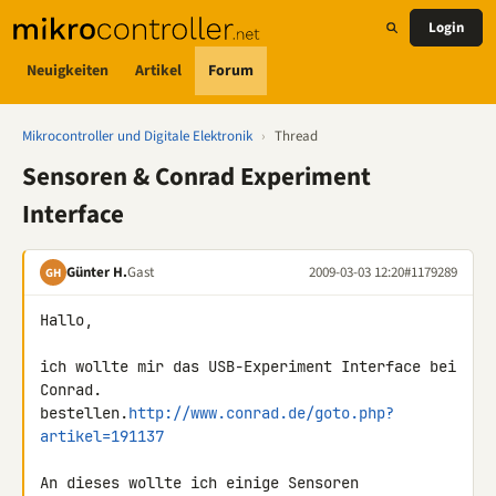
Login
Neuigkeiten
Artikel
Forum
Mikrocontroller und Digitale Elektronik
›
Thread
Sensoren & Conrad Experiment
Interface
Günter H.
Gast
2009-03-03 12:20
#1179289
GH
Hallo,

ich wollte mir das USB-Experiment Interface bei 
Conrad. 

bestellen.
http://www.conrad.de/goto.php?
artikel=191137
An dieses wollte ich einige Sensoren 