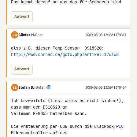
Das kommt darauf an was das für Sensoren sind
Antwort
Günter H.
Gast
2009-03-03 12:33
#1179317
GH
also z.B. dieser Temp Sensor  
DS18
http://www.conrad.de/goto.php?artikel=176168
Antwort
Stefan B.
(stefan)
2009-03-03 13:59
#1179454
SB
Ich bezweifele (lies: weiss es nicht sicher!), 
dass man den 
DS18
S20 am 

Velleman K-8055 betreiben kann.

Die Ansteuerung per USB durch die Blackbox 
PIC
Mikrocontroller auf dem 
