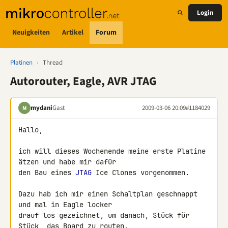
Login
Neuigkeiten
Artikel
Forum
Platinen
›
Thread
Autorouter, Eagle, AVR JTAG
mydani
Gast
2009-03-06 20:09
#1184029
M
Hallo,

ich will dieses Wochenende meine erste Platine 
ätzen und habe mir dafür 

den Bau eines 
JTAG
 Ice Clones vorgenommen.

Dazu hab ich mir einen Schaltplan geschnappt 
und mal in Eagle locker 

drauf los gezeichnet, um danach, Stück für 
Stück, das Board zu routen.
