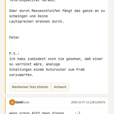
Telefonqualität heraus.

Oder durch Masseschleifen fängt das ganze an zu 
schwingen und Deine 

Lautsprecher brennen durch.

Peter

P.S.:

Ich habs zumindest noch nie gesehen, daß einer 
so verrückt wäre, analoge

Schaltungen einem Autorouter zum Fraß 
vorzuwerfen.
Markierten Text zitieren
Antwort
Günti
Gast
2009-03-07 15:23
#1184576
G
wenn schon AUTO dann dieses.    ;-)
