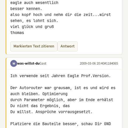
eagle auch wesentlich 

besser kennen.

also kopf hoch und nehm dir die zeit...wirst 
sehen, es lohnt sich.

viel glück und gruß

thomas
Markierten Text zitieren
Antwort
was-willst-du
Gast
2009-03-06 20:40
#1184065
W
Ich verwende seit Jahren Eagle Prof.Version.

Der Autorouter war grausam, ist es und wird es 
auch bleiben. Optimierung 

durch Parameter möglich, aber im Ende erhälst 
Du nicht das Ergebnis, das 

Du willst. Ansprüche vorrausgesetzt.

Platziere die Bauteile besser, schau Dir GND 