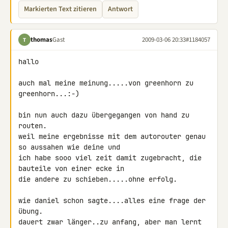
Markierten Text zitieren
Antwort
thomas
Gast
2009-03-06 20:33
#1184057
T
hallo

auch mal meine meinung.....von greenhorn zu 
greenhorn...:-)

bin nun auch dazu übergegangen von hand zu 
routen.

weil meine ergebnisse mit dem autorouter genau 
so aussahen wie deine und

ich habe sooo viel zeit damit zugebracht, die 
bauteile von einer ecke in 

die andere zu schieben.....ohne erfolg.

wie daniel schon sagte....alles eine frage der 
übung.

dauert zwar länger..zu anfang, aber man lernt 