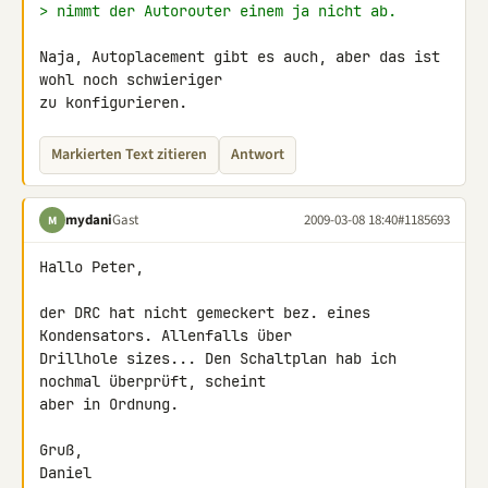
> nimmt der Autorouter einem ja nicht ab.
Naja, Autoplacement gibt es auch, aber das ist 
wohl noch schwieriger

zu konfigurieren.
Markierten Text zitieren
Antwort
mydani
Gast
2009-03-08 18:40
#1185693
M
Hallo Peter,

der DRC hat nicht gemeckert bez. eines 
Kondensators. Allenfalls über 

Drillhole sizes... Den Schaltplan hab ich 
nochmal überprüft, scheint 

aber in Ordnung.

Gruß,

Daniel