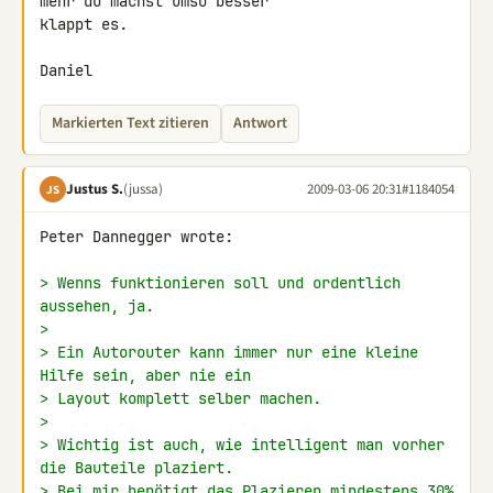
mehr du machst umso besser 

klappt es.

Daniel
Markierten Text zitieren
Antwort
Justus S.
(jussa)
2009-03-06 20:31
#1184054
JS
Peter Dannegger wrote:

> Wenns funktionieren soll und ordentlich 
aussehen, ja.
>
> Ein Autorouter kann immer nur eine kleine 
Hilfe sein, aber nie ein
> Layout komplett selber machen.
>
> Wichtig ist auch, wie intelligent man vorher 
die Bauteile plaziert.
> Bei mir benötigt das Plazieren mindestens 30% 