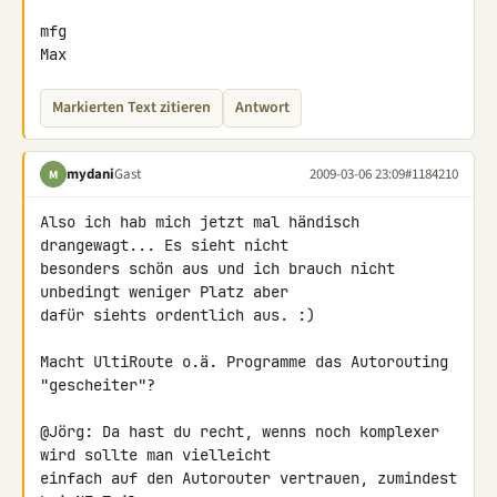
mfg

Max
Markierten Text zitieren
Antwort
mydani
Gast
2009-03-06 23:09
#1184210
M
Also ich hab mich jetzt mal händisch 
drangewagt... Es sieht nicht 

besonders schön aus und ich brauch nicht 
unbedingt weniger Platz aber 

dafür siehts ordentlich aus. :)

Macht UltiRoute o.ä. Programme das Autorouting 
"gescheiter"?

@Jörg: Da hast du recht, wenns noch komplexer 
wird sollte man vielleicht 

einfach auf den Autorouter vertrauen, zumindest 