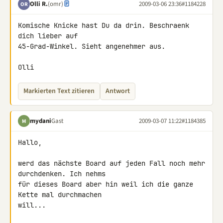
Olli R.
(omr)
2009-03-06 23:36
#1184228
OR
Komische Knicke hast Du da drin. Beschraenk 
dich lieber auf 

45-Grad-Winkel. Sieht angenehmer aus.

Olli
Markierten Text zitieren
Antwort
mydani
Gast
2009-03-07 11:22
#1184385
M
Hallo,

werd das nächste Board auf jeden Fall noch mehr 
durchdenken. Ich nehms 

für dieses Board aber hin weil ich die ganze 
Kette mal durchmachen 

will...
