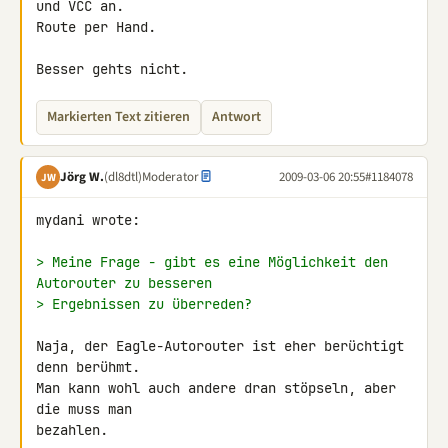
und VCC an.

Route per Hand.

Besser gehts nicht.
Markierten Text zitieren
Antwort
Jörg W.
(dl8dtl)
Moderator
2009-03-06 20:55
#1184078
JW
mydani wrote:

> Meine Frage - gibt es eine Möglichkeit den 
Autorouter zu besseren
> Ergebnissen zu überreden?
Naja, der Eagle-Autorouter ist eher berüchtigt 
denn berühmt.

Man kann wohl auch andere dran stöpseln, aber 
die muss man

bezahlen.
