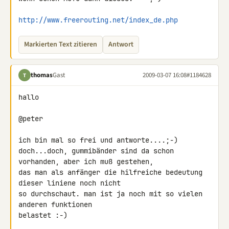
http://www.freerouting.net/index_de.php
Markierten Text zitieren
Antwort
thomas
Gast
2009-03-07 16:08
#1184628
T
hallo

@peter

ich bin mal so frei und antworte....;-)

doch...doch, gummibänder sind da schon 
vorhanden, aber ich muß gestehen, 

das man als anfänger die hilfreiche bedeutung 
dieser liniene noch nicht 

so durchschaut. man ist ja noch mit so vielen 
anderen funktionen 

belastet :-)
