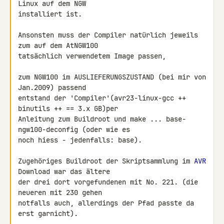
Linux auf dem NGW 

installiert ist.

Ansonsten muss der Compiler natürlich jeweils 
zum auf dem AtNGW100 

tatsächlich verwendetem Image passen,

zum NGW100 im AUSLIEFERUNGSZUSTAND (bei mir von 
Jan.2009) passend 

entstand der 'Compiler'(avr23-linux-gcc ++ 
binutils ++ == 3.x GB)per 

Anleitung zum Buildroot und make ... base-
ngw100-deconfig (oder wie es 

noch hiess - jedenfalls: base).

Zugehöriges Buildroot der Skriptsammlung im 
AVR
Download war das ältere 

der drei dort vorgefundenen mit No. 221. (die 
neueren mit 230 gehen 

notfalls auch, allerdings der Pfad passte da 
erst garnicht).
