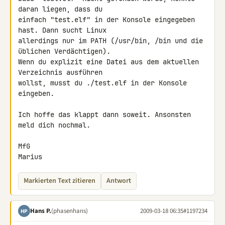
daran liegen, dass du 

einfach "test.elf" in der Konsole eingegeben 
hast. Dann sucht Linux 

allerdings nur im PATH (/usr/bin, /bin und die 
üblichen Verdächtigen). 

Wenn du explizit eine Datei aus dem aktuellen 
Verzeichnis ausführen 

wollst, musst du ./test.elf in der Konsole 
eingeben.

Ich hoffe das klappt dann soweit. Ansonsten 
meld dich nochmal.

MfG

Marius
Markierten Text zitieren
Antwort
Hans P.
(phasenhans)
2009-03-18 06:35
#1197234
HP