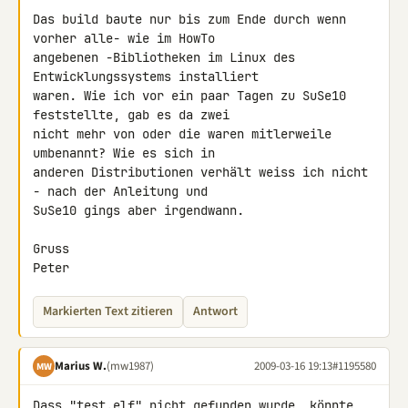
Das build baute nur bis zum Ende durch wenn 
vorher alle- wie im HowTo 

angebenen -Bibliotheken im Linux des 
Entwicklungssystems installiert 

waren. Wie ich vor ein paar Tagen zu SuSe10  
feststellte, gab es da zwei 

nicht mehr von oder die waren mitlerweile 
umbenannt? Wie es sich in 

anderen Distributionen verhält weiss ich nicht 
- nach der Anleitung und 

SuSe10 gings aber irgendwann.

Gruss

Peter
Markierten Text zitieren
Antwort
Marius W.
(mw1987)
2009-03-16 19:13
#1195580
MW
Dass "test.elf" nicht gefunden wurde, könnte 