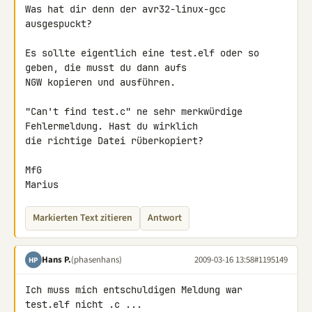
Was hat dir denn der avr32-linux-gcc 
ausgespuckt?

Es sollte eigentlich eine test.elf oder so 
geben, die musst du dann aufs 

NGW kopieren und ausführen.

"Can't find test.c" ne sehr merkwürdige 
Fehlermeldung. Hast du wirklich 

die richtige Datei rüberkopiert?

MfG

Marius
Markierten Text zitieren
Antwort
Hans P.
(phasenhans)
2009-03-16 13:58
#1195149
HP
Ich muss mich entschuldigen Meldung war 
test.elf nicht .c ...
