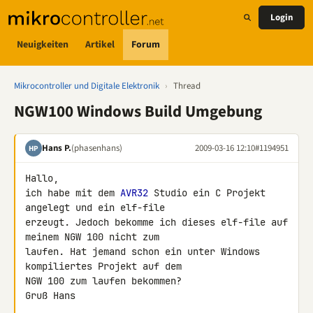
Login
Neuigkeiten
Artikel
Forum
Mikrocontroller und Digitale Elektronik
›
Thread
NGW100 Windows Build Umgebung
Hans P.
(phasenhans)
2009-03-16 12:10
#1194951
HP
Hallo,

ich habe mit dem 
AVR32
 Studio ein C Projekt 
angelegt und ein elf-file 

erzeugt. Jedoch bekomme ich dieses elf-file auf 
meinem NGW 100 nicht zum 

laufen. Hat jemand schon ein unter Windows 
kompiliertes Projekt auf dem 

NGW 100 zum laufen bekommen?

Gruß Hans