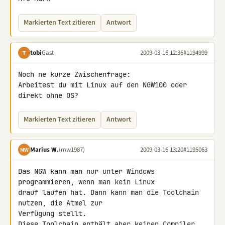
Markierten Text zitieren
Antwort
tobi
Gast
2009-03-16 12:36
#1194999
T
Noch ne kurze Zwischenfrage:

Arbeitest du mit Linux auf den NGW100 oder 
direkt ohne OS?
Markierten Text zitieren
Antwort
Marius W.
(mw1987)
2009-03-16 13:20
#1195063
MW
Das NGW kann man nur unter Windows 
programmieren, wenn man kein Linux 

drauf laufen hat. Dann kann man die Toolchain 
nutzen, die Atmel zur 

Verfügung stellt.

Diese Toolchain enthält aber keinen Compiler 