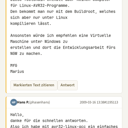
für Linux-AVR32-Programme. 

Den bekommt man nur mit dem Buildroot, welches 
sich aber nur unter Linux 

kompilieren lässt.

Ansonsten würde ich empfehlen eine Virtuelle 
Maschine unter Windows zu 

erstellen und dort die Entwicklungsarbeit fürs 
NGW zu machen.

MfG

Marius
Markierten Text zitieren
Antwort
Hans P.
(phasenhans)
2009-03-16 13:38
#1195113
HP
Hallo,

danke für die schnellen antworten.

Also ich habe mit avr32-linux-gcc ein einfaches 