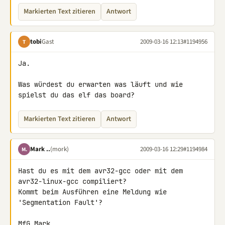
Markierten Text zitieren
Antwort
tobi
Gast
2009-03-16 12:13
#1194956
T
Ja.

Was würdest du erwarten was läuft und wie 
spielst du das elf das board?
Markierten Text zitieren
Antwort
Mark ..
(mork)
2009-03-16 12:29
#1194984
M.
Hast du es mit dem avr32-gcc oder mit dem 
avr32-linux-gcc compiliert? 

Kommt beim Ausführen eine Meldung wie 
'Segmentation Fault'?

MfG Mark