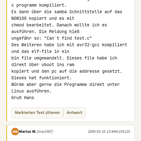
c programm kompiliert.

Es dann über die samba Schnittstelle auf das 
NGW100 kopiert und es mit 

chmod bearbeitet. Danach wollte ich es 
ausführen. Die Meldung hieß 

ungefähr so: "Can´t find test.c"

Des Weiteren habe ich mit avr32-gcc kompiliert 
und das elf-file in ein 

bin file umgewandelt. Dieses file habe ich 
direkt über uboot ins ram 

kopiert und den pc auf die addresse gesetzt. 
Dieses hat funktioniert.

Würde aber gerne die Programme direkt unter 
Linux ausführen.

Gruß Hans
Markierten Text zitieren
Antwort
Marius W.
(mw1987)
2009-03-16 13:44
#1195125
MW