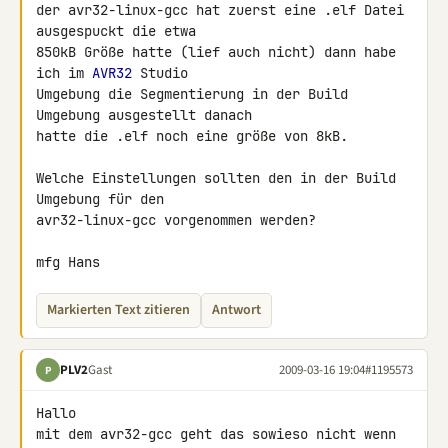
der avr32-linux-gcc hat zuerst eine .elf Datei 
ausgespuckt die etwa 

850kB Größe hatte (lief auch nicht) dann habe 
ich im 
AVR32
 Studio 

Umgebung die Segmentierung in der Build 
Umgebung ausgestellt danach 

hatte die .elf noch eine größe von 8kB.

Welche Einstellungen sollten den in der Build 
Umgebung für den 

avr32-linux-gcc vorgenommen werden?

mfg Hans
Markierten Text zitieren
Antwort
PLV2
Gast
2009-03-16 19:04
#1195573
P
Hallo

mit dem avr32-gcc geht das sowieso nicht wenn 