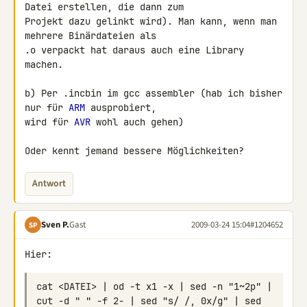
Datei erstellen, die dann zum 

Projekt dazu gelinkt wird). Man kann, wenn man 
mehrere Binärdateien als 

.o verpackt hat daraus auch eine Library 
machen.

b) Per .incbin im gcc assembler (hab ich bisher 
nur für 
ARM
 ausprobiert, 

wird für 
AVR
 wohl auch gehen)

Oder kennt jemand bessere Möglichkeiten?
Antwort
Sven P.
Gast
2009-03-24 15:04
#1204652
SP
Hier:
cat <DATEI> | od -t x1 -x | sed -n "1~2p" | 
cut -d " " -f 2- | sed "s/ /, 0x/g" | sed 