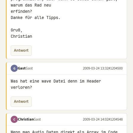
warum das Rad neu 

erfinden?

Danke für alle Tipps.

Gruß,

Christian
Antwort
Gast
Gast
2009-03-24 13:32
#1204500
G
Was hat eine wave Datei denn im Header 
verloren?
Antwort
Christian
Gast
2009-03-24 14:02
#1204548
C
Wenn man Audio Daten direkt als Array im Code 