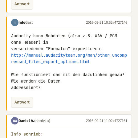
Antwort
Info
Gast
2016-09-21 10:52
#4727146
I
Audacity kann Rohdaten (also z.B. WAV / PCM 
ohne Header) in 

http://manual.audacityteam.org/man/other_uncomp
ressed_files_export_options.html
Wie funktioniert das mit dem dazulinken genau? 
Wie werden die Daten 

addressiert?
Antwort
Daniel A.
(daniel-a)
2016-09-21 11:02
#4727161
DA
Info schrieb: