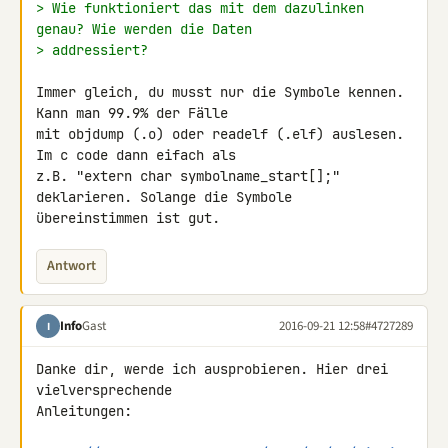
> Wie funktioniert das mit dem dazulinken 
genau? Wie werden die Daten
> addressiert?
Immer gleich, du musst nur die Symbole kennen. 
Kann man 99.9% der Fälle 

mit objdump (.o) oder readelf (.elf) auslesen. 
Im c code dann eifach als 

z.B. "extern char symbolname_start[];" 
deklarieren. Solange die Symbole 

übereinstimmen ist gut.
Antwort
Info
Gast
2016-09-21 12:58
#4727289
I
Danke dir, werde ich ausprobieren. Hier drei 
vielversprechende 

Anleitungen:
