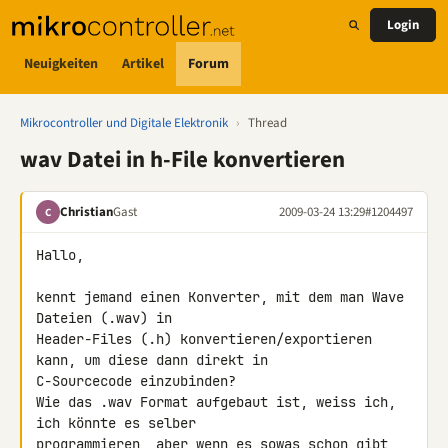
Login
Neuigkeiten
Artikel
Forum
Mikrocontroller und Digitale Elektronik
›
Thread
wav Datei in h-File konvertieren
Christian
Gast
2009-03-24 13:29
#1204497
C
Hallo,

kennt jemand einen Konverter, mit dem man Wave 
Dateien (.wav) in 

Header-Files (.h) konvertieren/exportieren 
kann, um diese dann direkt in 

C-Sourcecode einzubinden?

Wie das .wav Format aufgebaut ist, weiss ich, 
ich könnte es selber 

programmieren, aber wenn es sowas schon gibt, 