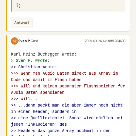
};
Antwort
Sven P.
Gast
2009-03-24 14:30
#1204600
SP
> Sven P. wrote:
>> Christian wrote:
>>> Wenn man Audio Daten direkt als Array im 
Code und damit im Flash haben
>>> will und keinen separaten Flashspeicher für 
Audio Daten spendieren
>>> will...
>> ...dann packt man die aber immer noch nicht 
in einen Header, sondern in
>> eine Quelltextdatei. Sonst wird nämlich bei 
jedem 'Inkludieren' des
>> Headers das ganze Array nochmal in den 