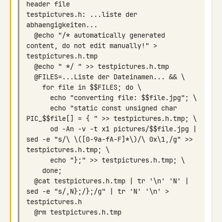
testpictures.h: ...liste der 
  @echo "/* automatically generated 
content, do not edit manually!" > 
      echo "static const unsigned char 
      od -An -v -t x1 pictures/$$file.jpg | 
sed -e "s/\ \([0-9a-fA-F]*\)/\ 0x\1,/g" >> 
  @cat testpictures.h.tmp | tr '\n' 'N' | 
sed -e "s/,N};/};/g" | tr 'N' '\n' > 