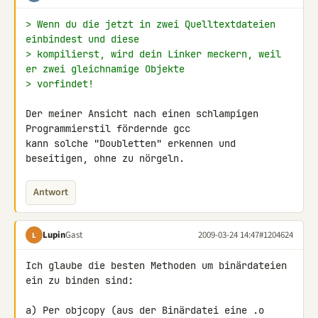
> Wenn du die jetzt in zwei Quelltextdateien 
einbindest und diese
> kompilierst, wird dein Linker meckern, weil 
er zwei gleichnamige Objekte
> vorfindet!
Der meiner Ansicht nach einen schlampigen 
Programmierstil fördernde gcc 

kann solche "Doubletten" erkennen und 
beseitigen, ohne zu nörgeln.
Antwort
Lupin
Gast
2009-03-24 14:47
#1204624
L
Ich glaube die besten Methoden um binärdateien 
ein zu binden sind:

a) Per objcopy (aus der Binärdatei eine .o 