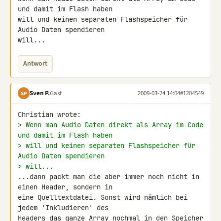
und damit im Flash haben 

will und keinen separaten Flashspeicher für 
Audio Daten spendieren 

will...
Antwort
Sven P.
Gast
2009-03-24 14:04
#1204549
SP
> Wenn man Audio Daten direkt als Array im Code 
und damit im Flash haben
> will und keinen separaten Flashspeicher für 
Audio Daten spendieren
> will...
...dann packt man die aber immer noch nicht in 
einen Header, sondern in 

eine Quelltextdatei. Sonst wird nämlich bei 
jedem 'Inkludieren' des 

Headers das ganze Array nochmal in den Speicher 