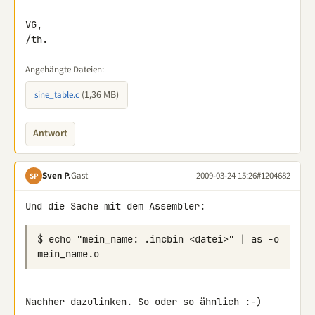
VG,

/th.
Angehängte Dateien:
(1,36 MB)
sine_table.c
Antwort
Sven P.
Gast
2009-03-24 15:26
#1204682
SP
$ echo "mein_name: .incbin <datei>" | as -o 
Nachher dazulinken. So oder so ähnlich :-)