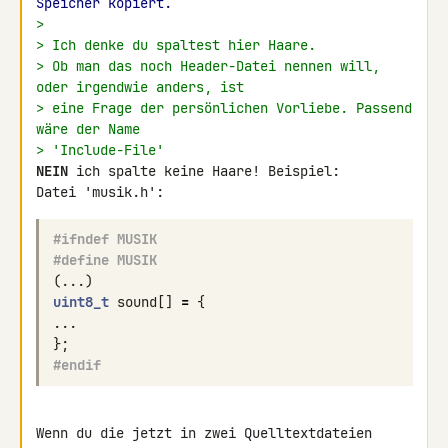
Speicher kopiert.
>
> Ich denke du spaltest hier Haare.
> Ob man das noch Header-Datei nennen will, 
oder irgendwie anders, ist
> eine Frage der persönlichen Vorliebe. Passend 
wäre der Name
> 'Include-File'
NEIN
 ich spalte keine Haare! Beispiel:

Datei 'musik.h':
#ifndef MUSIK
#define MUSIK
(...)
uint8_t
sound
[]
=
{
...
};
#endif
Wenn du die jetzt in zwei Quelltextdateien 