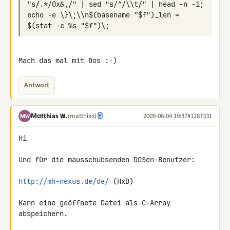
"s/.*/0x&,/" | sed "s/^/\\t/" | head -n -1; 
echo -e \}\;\\n$(basename "$f")_len = 
Mach das mal mit Dos :-)
Antwort
Μαtthias W.
(matthias)
2009-06-04 19:37
#1287331
ΜW
Hi

Und für die mausschubsenden DOSen-Benutzer:

http://mh-nexus.de/de/
 (HxD)

Kann eine geöffnete Datei als C-Array 
abspeichern.
