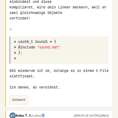
einbindest und diese 

kompilierst, wird dein Linker meckern, weil er 
zwei gleichnamige Objekte 

vorfindet!

>
>
uint8_t
Sound1
=
{
>
#
include
"sound.dat"
>
};
>
DAS wiederum ist ok, solange es in einem C-File 
stattfindet.

Ich denke, du verstehst.
Antwort
Rufus Τ. F.
(rufus)
2009-03-24 14:37
#1204610
RΤ