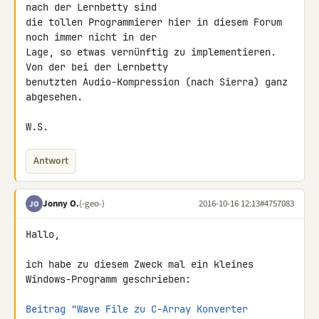
nach der Lernbetty sind 

die tollen Programmierer hier in diesem Forum 
noch immer nicht in der 

Lage, so etwas vernünftig zu implementieren. 
Von der bei der Lernbetty 

benutzten Audio-Kompression (nach Sierra) ganz 
abgesehen.

W.S.
Antwort
Jonny O.
(-geo-)
2016-10-16 12:13
#4757083
JO
Hallo,

ich habe zu diesem Zweck mal ein kleines 
Windows-Programm geschrieben:

Beitrag "Wave File zu C-Array Konverter 