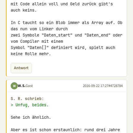
mit Code allein voll und Geld zurück gibt's 
auch keins.

In C taucht so ein Blob immer als Array auf. Ob 
das nun vom Linker durch 

zwei Symbole "Daten_start" und "Daten_end" oder 
vom Compiler mit einem 

Symbol "Daten[]" definiert wird, spielt auch 
keine Rolle mehr.
Antwort
W.S.
Gast
2016-09-22 17:27
#4728784
W
S. R. schrieb:
> Unfug, beides.
Sehe ich ähnlich.

Aber es ist schon erstaunlich: rund drei Jahre 