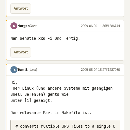
Antwort
Norgan
Gast
2009-06-04 11:56
#1286744
N
Man benutze 
xxd
 -i und fertig.
Antwort
Tom S.
(torx)
2009-06-04 16:27
#1287060
TS
Hi,

Fuer Linux (und andere Systeme mit gaengigen 
Shell Befehlen) gehts wie 

unter [1] gezeigt.

Der relevante Part im Makefile ist:
# converts multiple JPG files to a single C 