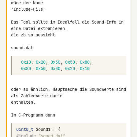
wäre der Name 

'Include-File'

Das Tool sollte im Idealfall die Sound-Info in 
eine Datei extrahieren, 

die zb so aussieht

sound.dat
0x10
,
0x20
,
0x30
,
0x50
,
0x80
,
0x80
,
0x50
,
0x30
,
0x20
,
0x10
oder so ähnlich. Hauptsache die Soundwerte sind 
als Zahlenwerte darin 

enthalten.

uint8_t
Sound1
=
{
#include
"sound.dat"