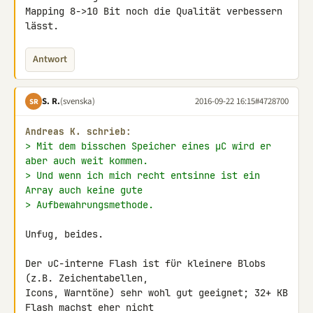
Mapping 8->10 Bit noch die Qualität verbessern 
lässt.
Antwort
S. R.
(svenska)
2016-09-22 16:15
#4728700
SR
Andreas K. schrieb:
> Mit dem bisschen Speicher eines µC wird er 
aber auch weit kommen.
> Und wenn ich mich recht entsinne ist ein 
Array auch keine gute
> Aufbewahrungsmethode.
Unfug, beides.

Der uC-interne Flash ist für kleinere Blobs 
(z.B. Zeichentabellen, 

Icons, Warntöne) sehr wohl gut geeignet; 32+ KB 
Flash machst eher nicht 
