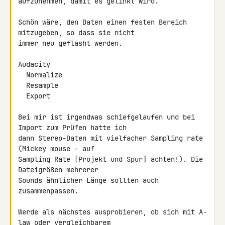
aufzunehmen, damit es gelinkt wird.

Schön wäre, den Daten einen festen Bereich 
mitzugeben, so dass sie nicht 

immer neu geflasht werden.

Audacity

  Normalize

  Resample

  Export

Bei mir ist irgendwas schiefgelaufen und bei 
Import zum Prüfen hatte ich 

dann Stereo-Daten mit vielfacher Sampling rate 
(Mickey mouse - auf 

Sampling Rate [Projekt und Spur] achten!). Die 
Dateigrößen mehrerer 

Sounds ähnlicher Länge sollten auch 
zusammenpassen.

Werde als nächstes ausprobieren, ob sich mit A-
law oder vergleichbarem 
