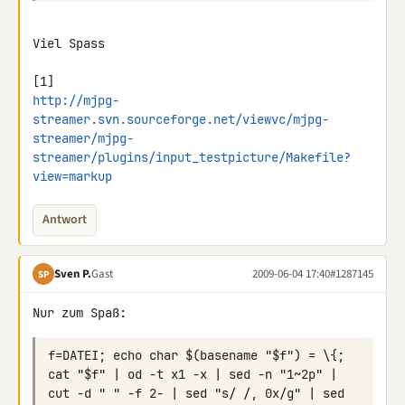
Viel Spass

http://mjpg-
streamer.svn.sourceforge.net/viewvc/mjpg-
streamer/mjpg-
streamer/plugins/input_testpicture/Makefile?
view=markup
Antwort
Sven P.
Gast
2009-06-04 17:40
#1287145
SP
f=DATEI; echo char $(basename "$f") = \{; 
cat "$f" | od -t x1 -x | sed -n "1~2p" | 
cut -d " " -f 2- | sed "s/ /, 0x/g" | sed 