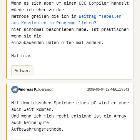
Wenn es sich aber um einen GCC Compiler handelt 
würde ich eher zu der 

Methode greifen die ich in 
Beitrag "Tabellen 
aus Konstanten in Programm linken?"
hier schonmal beschrieben habe. Ist praktischer 
wenn sie die 

einzubauenden Daten öfter mal ändern.

Matthias
Antwort
Andreas K.
(derandi)
2009-06-04 19:44
#1287343
AK
Mit dem bisschen Speicher eines µC wird er aber 
auch weit kommen.

Und wenn ich mich recht entsinne ist ein Array 
auch keine gute 

Aufbewahrungsmethode.