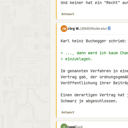
Und keiner hat ein "Recht" au
Antwort
Jörg W.
(dl8dtl)
Moderator
JW
Karl heinz Buchegger schrieb:

> ..., dann werd ich kaum Cha
> einzuklagen.
Im genannten Verfahren in ein
Vertrag gab, der ordnungsgemäß
Veröffentlichung ihrer Beiträg
Einen derartigen Vertrag hat 
Schwarz je abgeschlossen.
Antwort
juppi
Gast
J