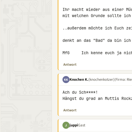
Ihr macht wieder aus einer Müc
mit welchen Grunde sollte ich 
..außerdem möchte ich Euch zei
denkt an das "Bad" da bin ich 
MfG     Ich kenne euch ja nic
Antwort
Knochen K.
(knochenkotzer)
(Firma: Rie
KK
Ach du Sch****!

Hängst du grad an Muttis Rock
Antwort
juppi
Gast
J