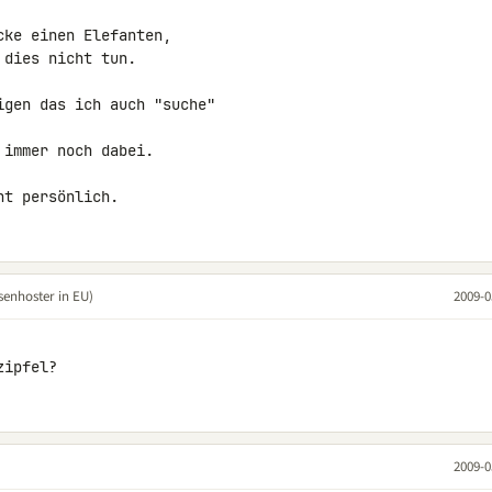
ke einen Elefanten,

dies nicht tun.

gen das ich auch "suche"

immer noch dabei.

ht persönlich.
senhoster in EU)
2009-0
zipfel?
2009-0