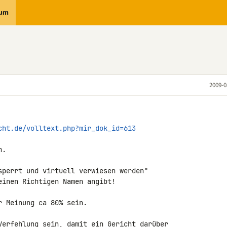
rum
2009-0
cht.de/volltext.php?mir_dok_id=613
.

sperrt und virtuell verwiesen werden"

inen Richtigen Namen angibt!

 Meinung ca 80% sein.

Verfehlung sein, damit ein Gericht darüber 
