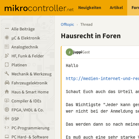
Neuigkeiten
Artikel
Fo
Offtopic
›
Thread
Alle Beiträge
Hausrecht in Foren
µC & Elektronik
Analogtechnik
juppi
Gast
J
HF, Funk & Felder
Platinen
Hallo

Mechanik & Werkzeug
http://medien-internet-und-re
Fahrzeugelektronik
Schaut Euch auch das Urteil an
Haus & Smart Home
Compiler & IDEs
Das Wichtigste "Jeder kann ge
FPGA, VHDL & Co.
wer nicht bei der Anmeldung se
DSP
Das werden dann so nach meiner
PC-Programmierung
PC Hard- & Software
Es muß auch eine sehr starke 