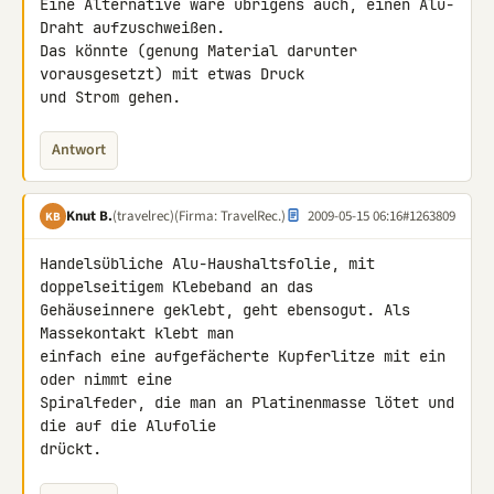
Eine Alternative wäre übrigens auch, einen Alu-
Draht aufzuschweißen.

Das könnte (genung Material darunter 
vorausgesetzt) mit etwas Druck

und Strom gehen.
Antwort
Knut B.
(travelrec)
(Firma: TravelRec.)
2009-05-15 06:16
#1263809
KB
Handelsübliche Alu-Haushaltsfolie, mit 
doppelseitigem Klebeband an das 

Gehäuseinnere geklebt, geht ebensogut. Als 
Massekontakt klebt man 

einfach eine aufgefächerte Kupferlitze mit ein 
oder nimmt eine 

Spiralfeder, die man an Platinenmasse lötet und 
die auf die Alufolie 

drückt.