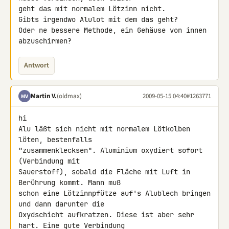
geht das mit normalem Lötzinn nicht.

Gibts irgendwo Alulot mit dem das geht?

Oder ne bessere Methode, ein Gehäuse von innen 
abzuschirmen?
Antwort
Martin V.
(oldmax)
2009-05-15 04:40
#1263771
MV
hi

Alu läßt sich nicht mit normalem Lötkolben 
löten, bestenfalls 

"zusammenklecksen". Aluminium oxydiert sofort 
(Verbindung mit 

Sauerstoff), sobald die Fläche mit Luft in 
Berührung kommt. Mann muß 

schon eine Lötzinnpfütze auf's Alublech bringen 
und dann darunter die 

Oxydschicht aufkratzen. Diese ist aber sehr 
hart. Eine gute Verbindung 
