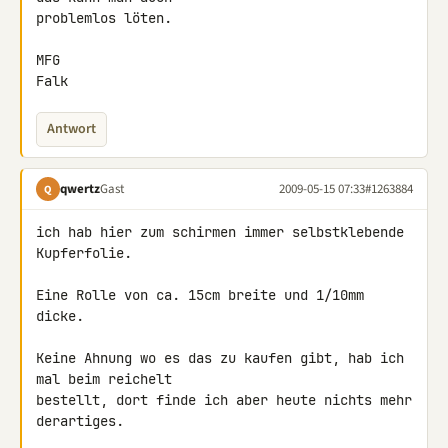
problemlos löten.

MFG

Falk
Antwort
qwertz
Gast
2009-05-15 07:33
#1263884
Q
ich hab hier zum schirmen immer selbstklebende 
Kupferfolie.

Eine Rolle von ca. 15cm breite und 1/10mm 
dicke.

Keine Ahnung wo es das zu kaufen gibt, hab ich 
mal beim reichelt 

bestellt, dort finde ich aber heute nichts mehr 
derartiges.
