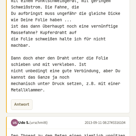
mit einem Punktschweißgerät, mit geringem 
Schweißstrom. Die Fahne, die 

Du aufbringst muss ungefähr die gleiche Dicke 
wie Deine Folie haben ... 

ist das dann überhaupt noch eine vernünftige 
Massefahne? Kupferdraht auf 

die Folie schweißen halte ich für nicht 
machbar.

Dann doch eher den Draht unter die Folie 
schieben und mit verkleben. Ist 

nicht unbedingt eine gute Verbindung, aber Du 
kannst das Ganze ja noch 

mechanisch unter Druck setzen, z.B. mit einer 
Metallklammer.
Antwort
Udo S.
(urschmitt)
2013-09-11 08:27
#3316104
US
Der Thread zu dem Peter einen ziemlich unnützen 