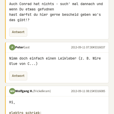
Auch Conrad hat nichts - such' mal dannach und 
wenn Du etwas gefudnen 

hast darfst du hier gerne bescheid geben wo's 
das gibt!?
Antwort
Peter
Gast
2013-09-11 07:30
#3316037
P
Nimm doch einfach einen Leikleber (z. B. Wire 
Glue von C...)
Antwort
Wolfgang H.
(frickelkram)
2013-09-11 08:15
#3316085
WH
Hi,

elektro schrieb: