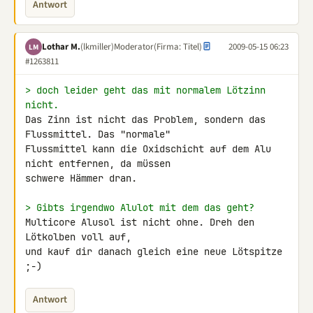
Antwort
Lothar M.
(lkmiller)
Moderator
(Firma: Titel)
2009-05-15 06:23
LM
#1263811
> doch leider geht das mit normalem Lötzinn 
nicht.
Das Zinn ist nicht das Problem, sondern das 
Flussmittel. Das "normale" 

Flussmittel kann die Oxidschicht auf dem Alu 
nicht entfernen, da müssen 

schwere Hämmer dran.

> Gibts irgendwo Alulot mit dem das geht?
Multicore Alusol ist nicht ohne. Dreh den 
Lötkolben voll auf,

und kauf dir danach gleich eine neue Lötspitze 
;-)
Antwort