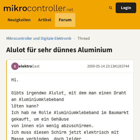
Login
Neuigkeiten
Artikel
Forum
Mikrocontroller und Digitale Elektronik
›
Thread
Alulot für sehr dünnes Aluminium
elektro
Gast
2009-05-14 23:13
#1263744
E
Hi.

Gibts irgendwo Alulot, mit dem man einen Draht 
an Aluminiumklebeband 

löten kann?

Ich hab ne Rolle Aluminiumklebeband im Baumarkt 
gekauft, um ein Gehäuse 

von innen ein wenig abzuschirmen.

Ich muss diesen Schirm jetzt elektrisch mit 
Masse verbinden, doch leider 
