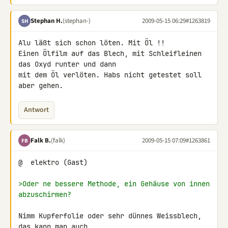
Stephan H.
(stephan-)
2009-05-15 06:29
#1263819
SH
Alu läßt sich schon löten. Mit Öl !!

Einen Ölfilm auf das Blech, mit Schleifleinen 
das Oxyd runter und dann 

mit dem Öl verlöten. Habs nicht getestet soll 
aber gehen.
Antwort
Falk B.
(falk)
2009-05-15 07:09
#1263861
FB
@  elektro (Gast)

>Oder ne bessere Methode, ein Gehäuse von innen 
abzuschirmen?
Nimm Kupferfolie oder sehr dünnes Weissblech, 
das kann man auch 
