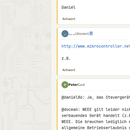
Daniel
Antwort
... ..
(docean)
..
http://www.mikrocontroller.ne
z.B.
Antwort
Peter
Gast
P
@daniel86: Ja, das Steuergerä
@docean: WEEE gilt leider nic
verbauendes Gerät handelt (z.
WEEE. Die brauchen lediglich 
allgemeine Betriebserlaubnis 