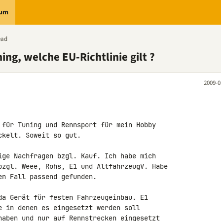
rum
ead
ing, welche EU-Richtlinie gilt ?
2009-0
 für Tuning und Rennsport für mein Hobby 

kelt. Soweit so gut.

ige Nachfragen bzgl. Kauf. Ich habe mich 

bzgl. Weee, Rohs, E1 und AltfahrzeugV. Habe 

n Fall passend gefunden.

da Gerät für festen Fahrzeugeinbau. E1 

e in denen es eingesetzt werden soll 

haben und nur auf Rennstrecken eingesetzt 
