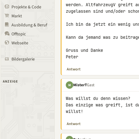
werden. AltfahrzeugV greift a
Projekte & Code
zugelassen sind und/oder schon
Markt
Ich bin da jetzt ein wenig uns
Ausbildung & Beruf
Offtopic
Kann da jemand was zu beitrage
Webseite
Gruss und Danke

Peter
Bildergalerie
Antwort
ANZEIGE
MisterT
Gast
M
Was willst du denn wissen?

Das einzige was greift, ist d
willst!
Antwort