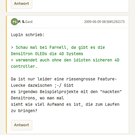
Antwort
P. S.
Gast
2009-06-09 08:56
#1292173
PS
Lupin schrieb:

> Schau mal bei Farnell, da gibt es die 
Densitron OLEDs die 4D Systems
> verwendet auch ohne den idioten sicheren 4D 
controller.
Da ist nur leider eine riesengrosse Feature-
Luecke dazwischen ;-/ Gibt 

es irgendwo Beispielprojekte mit den "nackten" 
Densitrons, wo man mal 

sieht wie viel Aufwand es ist, die zum Laufen 
zu bringen?
Antwort