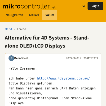
Login
Neuigkeiten
Artikel
Forum
Markt
›
Thread
Alternative für 4D Systems - Stand-
alone OLED/LCD Displays
Bernd
Gast
2009-06-08 21:26
#1291903
B
Hallo Zusammen,

ich habe unter 
http://www.4dsystems.com.au/
tolle Displays gefunden.

Man kann hier ganz einfach UART Daten anzeigen 
und visualisieren,

ohne großartig Hintergrund. Eben Stand-Alone 
Displays.
