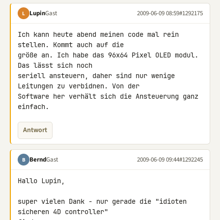
Lupin
Gast
2009-06-09 08:59
#1292175
L
Ich kann heute abend meinen code mal rein 
stellen. Kommt auch auf die 

größe an. Ich habe das 96x64 Pixel OLED modul. 
Das lässt sich noch 

seriell ansteuern, daher sind nur wenige 
Leitungen zu verbidnen. Von der 

Software her verhält sich die Ansteuerung ganz 
einfach.
Antwort
Bernd
Gast
2009-06-09 09:44
#1292245
B
Hallo Lupin,

super vielen Dank - nur gerade die "idioten 
sicheren 4D controller" 
