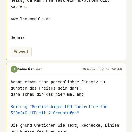
heiss, da kann man fast ein 4D-System OLED 
kaufen.

www.lcd-module.de

Dennis
Antwort
Sebastian
Gast
2009-06-11 08:14
#1294860
S
Wenns etwas mehr persönlicher Einsatz zu 
gunsten des Preises sein darf, 

dann schau dir das hier mal an:

Beitrag "Grafikfähiger LCD Controller für 
320x240 LCD mit 4 Graustufen"
Die grundfunktionen wie Text, Rechecke, Linien 
und Kreise Zeichnen sind 
