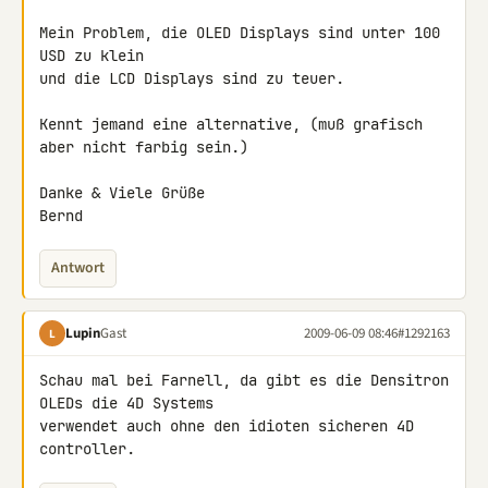
Mein Problem, die OLED Displays sind unter 100 
USD zu klein

und die LCD Displays sind zu teuer.

Kennt jemand eine alternative, (muß grafisch 
aber nicht farbig sein.)

Danke & Viele Grüße

Bernd
Antwort
Lupin
Gast
2009-06-09 08:46
#1292163
L
Schau mal bei Farnell, da gibt es die Densitron 
OLEDs die 4D Systems 

verwendet auch ohne den idioten sicheren 4D 
controller.