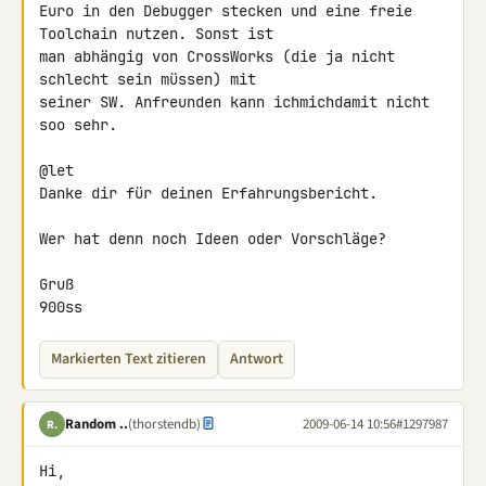
Euro in den Debugger stecken und eine freie 
Toolchain nutzen. Sonst ist 

man abhängig von CrossWorks (die ja nicht 
schlecht sein müssen) mit 

seiner SW. Anfreunden kann ichmichdamit nicht 
soo sehr.

@let

Danke dir für deinen Erfahrungsbericht.

Wer hat denn noch Ideen oder Vorschläge?

Gruß

900ss
Markierten Text zitieren
Antwort
Random ..
(thorstendb)
2009-06-14 10:56
#1297987
R.
Hi,
