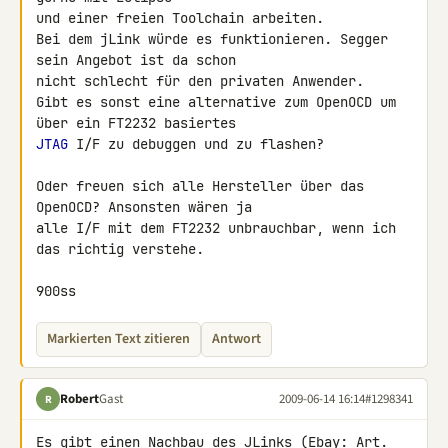
und einer freien Toolchain arbeiten.

Bei dem jLink würde es funktionieren. Segger 
sein Angebot ist da schon 

nicht schlecht für den privaten Anwender.

Gibt es sonst eine alternative zum OpenOCD um 
JTAG
 I/F zu debuggen und zu flashen?

Oder freuen sich alle Hersteller über das 
OpenOCD? Ansonsten wären ja 

alle I/F mit dem FT2232 unbrauchbar, wenn ich 
das richtig verstehe.

900ss
Markierten Text zitieren
Antwort
Robert
Gast
2009-06-14 16:14
#1298341
R
Es gibt einen Nachbau des JLinks (Ebay: Art. 