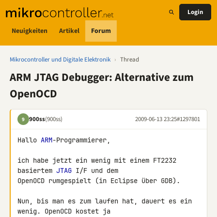
Login
Neuigkeiten
Artikel
Forum
Mikrocontroller und Digitale Elektronik
›
Thread
ARM JTAG Debugger: Alternative zum
OpenOCD
900ss
(900ss)
2009-06-13 23:25
#1297801
9
Hallo 
ARM
-Programmierer,

ich habe jetzt ein wenig mit einem FT2232 
basiertem 
JTAG
 I/F und dem 

OpenOCD rumgespielt (in Eclipse über GDB).

Nun, bis man es zum laufen hat, dauert es ein 
wenig. OpenOCD kostet ja 
