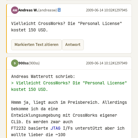
Andreas W.
(andreasw)
2009-06-14 10:02
#1297945
AW
Vielleicht CrossWorks? Die "Personal License" 
kostet 150 USD.
Markierten Text zitieren
Antwort
900ss
(900ss)
2009-06-14 10:12
#1297949
9
> Vielleicht CrossWorks? Die "Personal License" 
kostet 150 USD.
Hmmm ja, liegt auch im Preisbereich. Allerdings 
bekomme ich da eine 

Entwicklungsumgebung mit CrossWorks eigener 
CLib. Es werden zwar auch 

FT2232 basierte 
JTAG
 I/Fs unterstützt aber ich 
wollte lieber die ~100 
