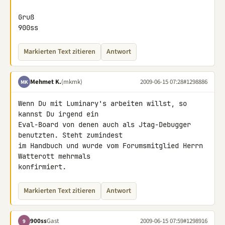
Gruß

900ss
Markierten Text zitieren
Antwort
Mehmet K.
(mkmk)
2009-06-15 07:28
#1298886
MK
Wenn Du mit Luminary's arbeiten willst, so 
kannst Du irgend ein 

Eval-Board von denen auch als Jtag-Debugger 
benutzten. Steht zumindest 

im Handbuch und wurde vom Forumsmitglied Herrn 
Watterott mehrmals 

konfirmiert.
Markierten Text zitieren
Antwort
900ss
Gast
2009-06-15 07:59
#1298916
9