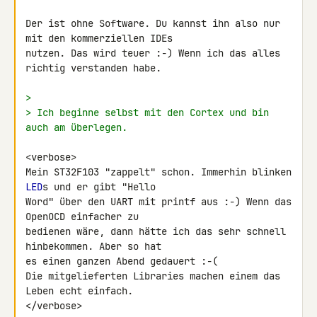
Der ist ohne Software. Du kannst ihn also nur 
mit den kommerziellen IDEs 

nutzen. Das wird teuer :-) Wenn ich das alles 
richtig verstanden habe.

>
> Ich beginne selbst mit den Cortex und bin 
auch am überlegen.
<verbose>

Mein ST32F103 "zappelt" schon. Immerhin blinken 
LED
s und er gibt "Hello 

Word" über den UART mit printf aus :-) Wenn das 
OpenOCD einfacher zu 

bedienen wäre, dann hätte ich das sehr schnell 
hinbekommen. Aber so hat 

es einen ganzen Abend gedauert :-(

Die mitgelieferten Libraries machen einem das 
Leben echt einfach.

</verbose>
