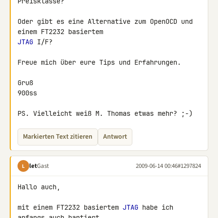
Preisklasse?

Oder gibt es eine Alternative zum OpenOCD und 
JTAG
 I/F?

Freue mich über eure Tips und Erfahrungen.

Gruß

900ss

PS. Vielleicht weiß M. Thomas etwas mehr? ;-)
Markierten Text zitieren
Antwort
let
Gast
2009-06-14 00:46
#1297824
L
Hallo auch,

mit einem FT2232 basiertem 
JTAG
 habe ich 
anfangs auch hantiert
