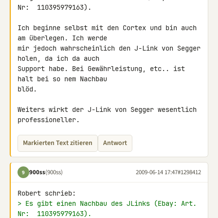
Nr:  110395979163).

Ich beginne selbst mit den Cortex und bin auch 
am überlegen. Ich werde 

mir jedoch wahrscheinlich den J-Link von Segger 
holen, da ich da auch 

Support habe. Bei Gewährleistung, etc.. ist 
halt bei so nem Nachbau 

blöd.

Weiters wirkt der J-Link von Segger wesentlich 
professioneller.
Markierten Text zitieren
Antwort
900ss
(900ss)
2009-06-14 17:47
#1298412
9
> Es gibt einen Nachbau des JLinks (Ebay: Art. 
Nr:  110395979163).