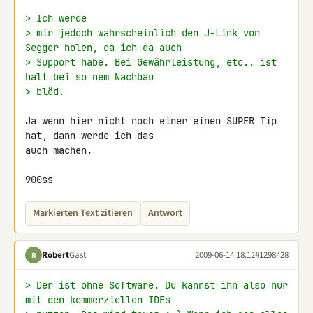
> Ich werde
> mir jedoch wahrscheinlich den J-Link von 
Segger holen, da ich da auch
> Support habe. Bei Gewährleistung, etc.. ist 
halt bei so nem Nachbau
> blöd.
Ja wenn hier nicht noch einer einen SUPER Tip 
hat, dann werde ich das 

auch machen.

900ss
Markierten Text zitieren
Antwort
Robert
Gast
2009-06-14 18:12
#1298428
R
> Der ist ohne Software. Du kannst ihn also nur 
mit den kommerziellen IDEs