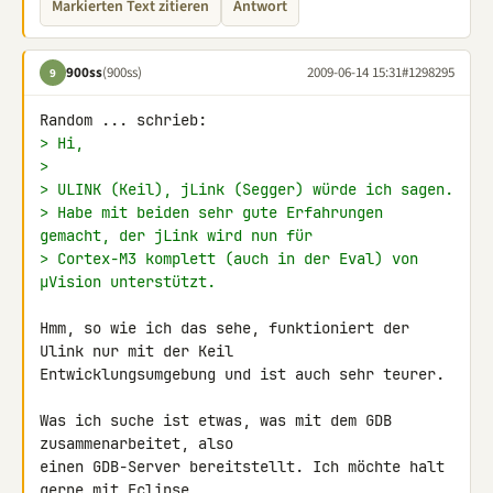
Markierten Text zitieren
Antwort
900ss
(900ss)
2009-06-14 15:31
#1298295
9
> Hi,
>
> ULINK (Keil), jLink (Segger) würde ich sagen.
> Habe mit beiden sehr gute Erfahrungen 
gemacht, der jLink wird nun für
> Cortex-M3 komplett (auch in der Eval) von 
µVision unterstützt.
Hmm, so wie ich das sehe, funktioniert der 
Ulink nur mit der Keil 

Entwicklungsumgebung und ist auch sehr teurer.

Was ich suche ist etwas, was mit dem GDB 
zusammenarbeitet, also

einen GDB-Server bereitstellt. Ich möchte halt 
gerne mit Eclipse
