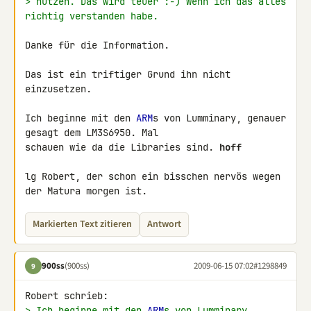
> nutzen. Das wird teuer :-) Wenn ich das alles 
richtig verstanden habe.
Danke für die Information.

Das ist ein triftiger Grund ihn nicht 
einzusetzen.

Ich beginne mit den 
ARM
s von Lumminary, genauer 
gesagt dem LM3S6950. Mal 

schauen wie da die Libraries sind. 
hoff
lg Robert, der schon ein bisschen nervös wegen 
der Matura morgen ist.
Markierten Text zitieren
Antwort
900ss
(900ss)
2009-06-15 07:02
#1298849
9
> Ich beginne mit den 
ARM
s von Lumminary, 