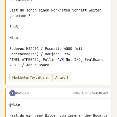
Bist du schon einen konkreten Schritt weiter 
gekommen ?

Gruß,

Mike

Buderus HS2401 / Ecomatic 4000 (mit 
Schieberegler) / Baujahr 1994

ATMEL 
ATMEGA32
, Pollin 
AVR
 Net I/O, EvalBoard 
2.0.1 / AddOn Board
Markierten Text zitieren
Antwort
Rudi
Gast
2009-11-17 17:57
#1486429
R
@Mike

Hast du ein paar Bilder vom Inneren der Buderus 