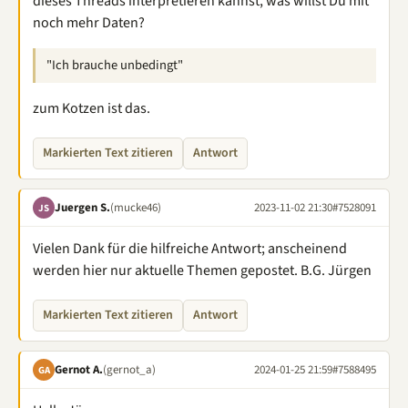
dieses Threads interpretieren kannst, was willst Du mit
noch mehr Daten?
"Ich brauche unbedingt"
zum Kotzen ist das.
Markierten Text zitieren
Antwort
Juergen S.
(mucke46)
2023-11-02 21:30
#7528091
JS
Vielen Dank für die hilfreiche Antwort; anscheinend
werden hier nur aktuelle Themen gepostet. B.G. Jürgen
Markierten Text zitieren
Antwort
Gernot A.
(gernot_a)
2024-01-25 21:59
#7588495
GA