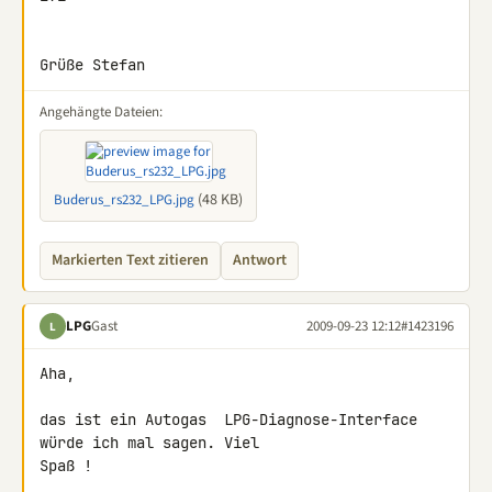
Grüße Stefan
Angehängte Dateien:
(48 KB)
Buderus_rs232_LPG.jpg
Markierten Text zitieren
Antwort
LPG
Gast
2009-09-23 12:12
#1423196
L
Aha,

das ist ein Autogas  LPG-Diagnose-Interface 
würde ich mal sagen. Viel 

Spaß !
