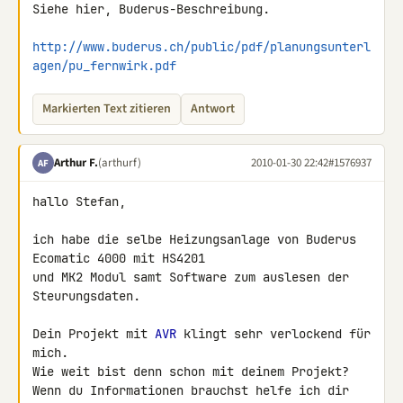
Siehe hier, Buderus-Beschreibung.

http://www.buderus.ch/public/pdf/planungsunterl
agen/pu_fernwirk.pdf
Markierten Text zitieren
Antwort
Arthur F.
(arthurf)
2010-01-30 22:42
#1576937
AF
hallo Stefan,

ich habe die selbe Heizungsanlage von Buderus 
Ecomatic 4000 mit HS4201 

und MK2 Modul samt Software zum auslesen der 
Steurungsdaten.

Dein Projekt mit 
AVR
 klingt sehr verlockend für 
mich.

Wie weit bist denn schon mit deinem Projekt?

Wenn du Informationen brauchst helfe ich dir 