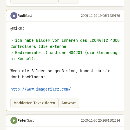
Rudi
Gast
2009-11-19 19:06
#1489176
R
@Mike:

> ich habe Bilder vom Inneren des ECOMATIC 4000 
Controllers (die externe
> Bedieneinheit) und der HS4201 (die Steuerung 
am Kessel).
Wenn die Bilder so groß sind, kannst du sie 
dort hochladen:

http://www.imagefilez.com/
Markierten Text zitieren
Antwort
Peter
Gast
2009-11-30 20:26
#1502514
P