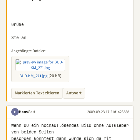
Grüße

Stefan
Angehängte Dateien:
(20 KB)
BUD-KM_271.jpg
Markierten Text zitieren
Antwort
Hans
Gast
2009-09-23 17:21
#1423588
H
Wenn du ein hochauflösendes Bild ohne Aufkleber 
von beiden Seiten 

besorgen könntest dann würde sich da mit 