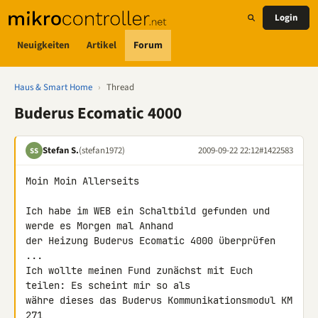
Login
Neuigkeiten
Artikel
Forum
Haus & Smart Home
›
Thread
Buderus Ecomatic 4000
Stefan S.
(stefan1972)
2009-09-22 22:12
#1422583
SS
Moin Moin Allerseits

Ich habe im WEB ein Schaltbild gefunden und 
werde es Morgen mal Anhand

der Heizung Buderus Ecomatic 4000 überprüfen 
...

Ich wollte meinen Fund zunächst mit Euch 
teilen: Es scheint mir so als

währe dieses das Buderus Kommunikationsmodul KM 
271
