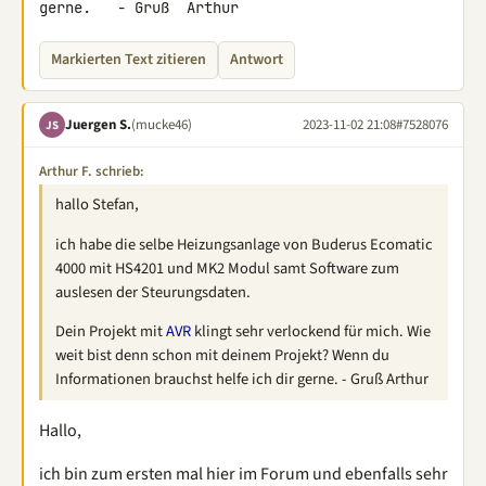
gerne.   - Gruß  Arthur
Markierten Text zitieren
Antwort
Juergen S.
(mucke46)
2023-11-02 21:08
#7528076
JS
Arthur F. schrieb:
hallo Stefan,
ich habe die selbe Heizungsanlage von Buderus Ecomatic
4000 mit HS4201 und MK2 Modul samt Software zum
auslesen der Steurungsdaten.
Dein Projekt mit
AVR
klingt sehr verlockend für mich. Wie
weit bist denn schon mit deinem Projekt? Wenn du
Informationen brauchst helfe ich dir gerne. - Gruß Arthur
Hallo,
ich bin zum ersten mal hier im Forum und ebenfalls sehr