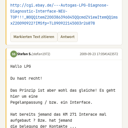
http://cgi.ebay.de/---Autogas-LPG-Diagnose-
Diagnostic-Interface-NEU-
TOP!!!_W0QQitemZ200386396045QQcmdZViewItemQQims
xZ20090922?IMSfp=TL090922145003r26878
Markierten Text zitieren
Antwort
Stefan S.
(stefan1972)
2009-09-23 17:05
#1423572
SS
Hallo LPG

Du hast recht!

Das Prinzip ist aber wohl das gleiche! Es geht 
hier um eine 

Pegelanpassung / bzw. ein Interface.

Hat bereits jemand das KM 271 Interace mal 
aufgebaut ? Bzw. hat jemand 

die belegung der Kontakte ...
