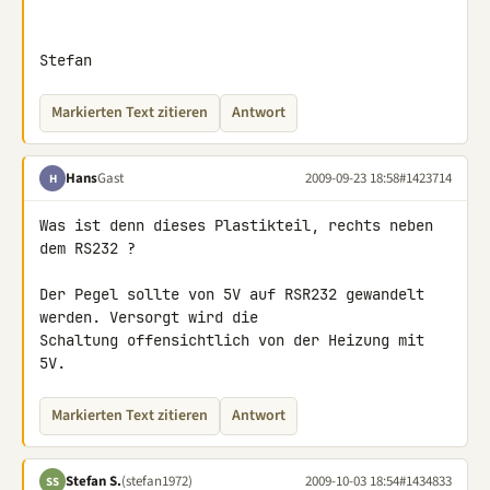
Stefan
Markierten Text zitieren
Antwort
Hans
Gast
2009-09-23 18:58
#1423714
H
Was ist denn dieses Plastikteil, rechts neben 
dem RS232 ?

Der Pegel sollte von 5V auf RSR232 gewandelt 
werden. Versorgt wird die 

Schaltung offensichtlich von der Heizung mit 
5V.
Markierten Text zitieren
Antwort
Stefan S.
(stefan1972)
2009-10-03 18:54
#1434833
SS