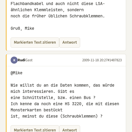
Flachbandkabel und auch nicht diese LSA-
ähnlichen Klemmleisten, sondern 

noch die früher üblichen Schraubklemmen.

Gruß, Mike
Markierten Text zitieren
Antwort
Rudi
Gast
2009-11-18 20:27
#1487823
R
@Mike

Wie willst du an die Daten kommen, das würde 
mich interessieren. Gibt es 

eine Schnittstelle, bzw. einen Bus ?

Ich kenne da noch eine HS 3220, die mit diesen 
Monsterkarten bestückt 

ist, meinst du diese (Schraubklemmen) ?
Markierten Text zitieren
Antwort