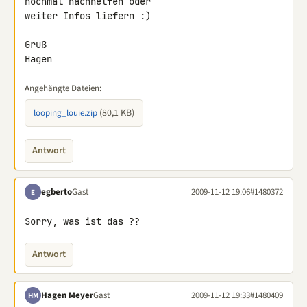
nochmal nachhelfen oder 

weiter Infos liefern :)

Gruß

Hagen
Angehängte Dateien:
(80,1 KB)
looping_louie.zip
Antwort
egberto
Gast
2009-11-12 19:06
#1480372
E
Sorry, was ist das ??
Antwort
Hagen Meyer
Gast
2009-11-12 19:33
#1480409
HM