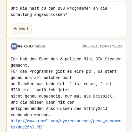
und wie hast du den USB Programmer an die 
schaltung angeschlossen?
Antwort
Heiko B.
(heikob)
2010-06-21 12:44
#1755323
HB
Ich hab das über den 6-poligen Mini-DIN Stecker 
gemacht.

Für den Programmer gibt es eine pdf, da steht 
genau erklärt welcher port 

am Stecker was bedeutet, 1 ist reset, 2 ist 
MISO etc., weiß ich jetzt 

nicht genau auswendig, nur mal als Beispiel, 
und die müssen dann mit den 

entsprechenden Anschlüssen des Attiny2313 
http://www.atmel.com/dyn/resources/prod_documen
ts/doc2543.PDF