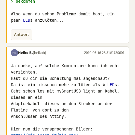
> bekommen
Also wenn du schon Probleme damit hast, ein 
paar 
LED
s anzulöten...
Antwort
Heiko B.
(heikob)
2010-06-16 23:51
#1750601
HB
Ja danke, auf solche Kommentare kann ich echt 
verzichten.

Hast du dir die Schaltung mal angeschaut?

Da ist ein bisschen mehr zu löten als 4 
LED
s.

Geht schon los mit mySmartUSB light an Kabel, 
dieses an ein 

Adapterkabel, dieses an den Stecker an der 
Platine, von dort zu den 

Anschlüssen des Attiny.
