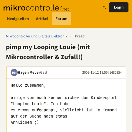
Login
Neuigkeiten
Artikel
Forum
Mikrocontroller und Digitale Elektronik
›
Thread
pimp my Looping Louie (mit
Mikrocontroller & Zufall!)
Hagen Meyer
Gast
2009-11-12 18:55
#1480354
HM
Hallo zusammen,

einige von euch kennen sicher das Kinderspiel 
"Looping Louie". Ich habe 

es etwas aufgepeppt, vielleicht ist ja jemand 
auf der Suche nach etwas 

Ähnlichem ;)
