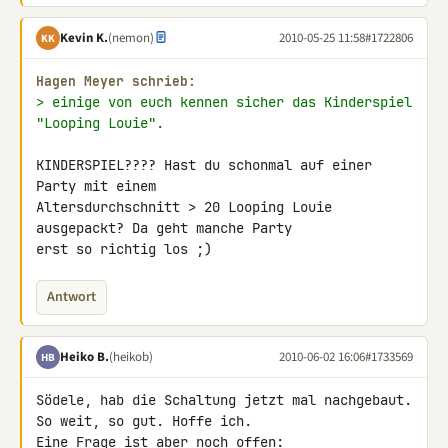
Kevin K.
(nemon)
2010-05-25 11:58
#1722806
KK
Hagen Meyer schrieb:
> einige von euch kennen sicher das Kinderspiel 
"Looping Louie".
KINDERSPIEL???? Hast du schonmal auf einer 
Party mit einem 

Altersdurchschnitt > 20 Looping Louie 
ausgepackt? Da geht manche Party 

erst so richtig los ;)
Antwort
Heiko B.
(heikob)
2010-06-02 16:06
#1733569
HB
Södele, hab die Schaltung jetzt mal nachgebaut.

So weit, so gut. Hoffe ich.

Eine Frage ist aber noch offen:
