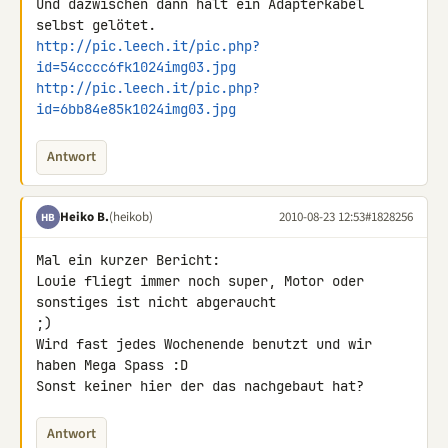
Und dazwischen dann halt ein Adapterkabel 
http://pic.leech.it/pic.php?
id=54cccc6fk1024img03.jpg
http://pic.leech.it/pic.php?
id=6bb84e85k1024img03.jpg
Antwort
Heiko B.
(heikob)
2010-08-23 12:53
#1828256
HB
Mal ein kurzer Bericht:

Louie fliegt immer noch super, Motor oder 
sonstiges ist nicht abgeraucht 

;)

Wird fast jedes Wochenende benutzt und wir 
haben Mega Spass :D

Sonst keiner hier der das nachgebaut hat?
Antwort