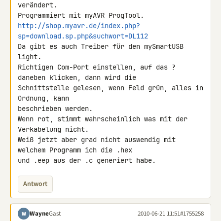
verändert.

http://shop.myavr.de/index.php?
sp=download.sp.php&suchwort=DL112
Da gibt es auch Treiber für den mySmartUSB 
light.

Richtigen Com-Port einstellen, auf das ? 
daneben klicken, dann wird die 

Schnittstelle gelesen, wenn Feld grün, alles in 
Ordnung, kann 

beschrieben werden.

Wenn rot, stimmt wahrscheinlich was mit der 
Verkabelung nicht.

Weiß jetzt aber grad nicht auswendig mit 
welchem Programm ich die .hex 

und .eep aus der .c generiert habe.
Antwort
Wayne
Gast
2010-06-21 11:51
#1755258
W