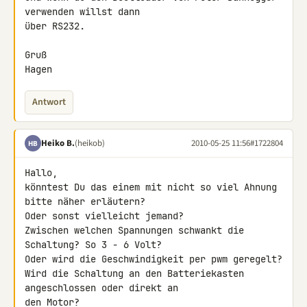
verwenden willst dann 

über RS232.

Gruß

Hagen
Antwort
Heiko B.
(heikob)
2010-05-25 11:56
#1722804
HB
Hallo,

könntest Du das einem mit nicht so viel Ahnung 
bitte näher erläutern? 

Oder sonst vielleicht jemand?

Zwischen welchen Spannungen schwankt die 
Schaltung? So 3 - 6 Volt?

Oder wird die Geschwindigkeit per pwm geregelt?

Wird die Schaltung an den Batteriekasten 
angeschlossen oder direkt an 

den Motor?
