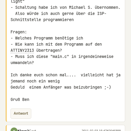
light"

- Schaltung habe ich von Michael S. übernommen.

  Also würde ich auch gerne über die ISP-
Schnittstelle programmieren

Fragen:

- Welches Programm benötige ich

- Wie kann ich mit dem Programm auf den 
ATTINY2313
 übertragen?

- Muss ich diese "main.c" in irgendeineweise 
umwandeln?

Ich danke euch schon mal....  vielleicht hat ja 
jemand noch ein wenig 

Geduld  einem Anfänger was beizubringen ;-)

Gruß Ben
Antwort
Klaus2
Gast
2011-02-03 15:47
#2046899