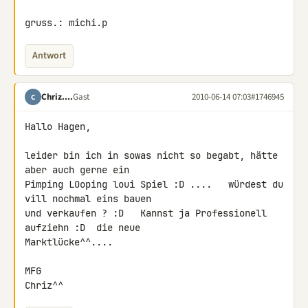
gruss.: michi.p
Antwort
Chriz....
Gast
2010-06-14 07:03
#1746945
C
Hallo Hagen,

leider bin ich in sowas nicht so begabt, hätte 
aber auch gerne ein 

Pimping LOoping loui Spiel :D ....   würdest du 
vill nochmal eins bauen 

und verkaufen ? :D   Kannst ja Professionell 
aufziehn :D  die neue 

Marktlücke^^....

MFG

Chriz^^