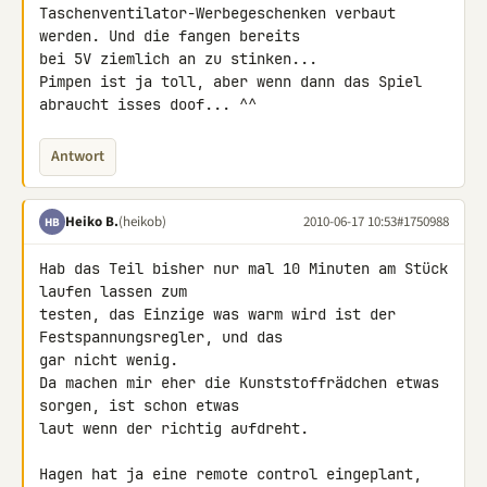
Taschenventilator-Werbegeschenken verbaut 
werden. Und die fangen bereits 

bei 5V ziemlich an zu stinken...

Pimpen ist ja toll, aber wenn dann das Spiel 
abraucht isses doof... ^^
Antwort
Heiko B.
(heikob)
2010-06-17 10:53
#1750988
HB
Hab das Teil bisher nur mal 10 Minuten am Stück 
laufen lassen zum 

testen, das Einzige was warm wird ist der 
Festspannungsregler, und das 

gar nicht wenig.

Da machen mir eher die Kunststoffrädchen etwas 
sorgen, ist schon etwas 

laut wenn der richtig aufdreht.

Hagen hat ja eine remote control eingeplant, 