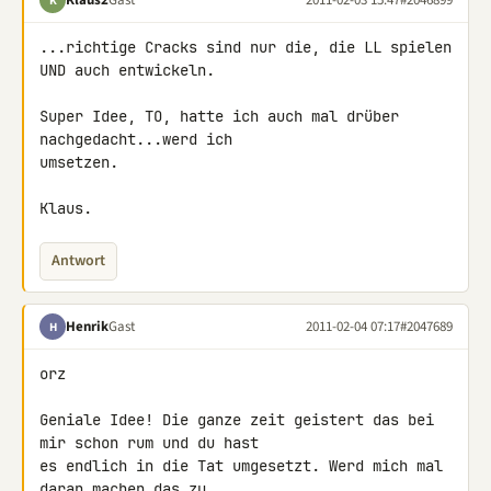
K
...richtige Cracks sind nur die, die LL spielen 
UND auch entwickeln.

Super Idee, TO, hatte ich auch mal drüber 
nachgedacht...werd ich 

umsetzen.

Klaus.
Antwort
Henrik
Gast
2011-02-04 07:17
#2047689
H
orz

Geniale Idee! Die ganze zeit geistert das bei 
mir schon rum und du hast 

es endlich in die Tat umgesetzt. Werd mich mal 
daran machen das zu 
