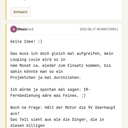
Antwort
Shuzz
Gast
2010-06-17 08:46
#1750811
S
Geile Idee! :)

Das muss ich doch gleich mal aufgreifen, mein 
Looping Louie wird so in 

nem Monat ca. wieder zum Einsatz kommen, bis 
dahin könnte man so ein 

Projektchen ja mal durchziehen.

Ich würde ja spontan mal sagen: IR-
Fernbedienung wäre was Feines. ;)

Noch ne Frage: Hält der Motor die 9V überhaupt 
aus?

Das Teil sieht aus wie die Dinger, die in 
diesen billigen 
