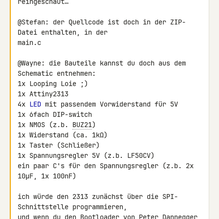
reingeschaut…

@Stefan: der Quellcode ist doch in der ZIP-
Datei enthalten, in der 

main.c

@Wayne: die Bauteile kannst du doch aus dem 
Schematic entnehmen:

1x Looping Loie ;)

1x Attiny2313

4x 
LED
 mit passendem Vorwiderstand für 5V

1x 6fach DIP-switch

1x NMOS (z.b. 
BUZ21
)

1x Widerstand (ca. 1kΩ)

1x Taster (Schließer)

1x Spannungsregler 5V (z.b. LF50CV)

ein paar C's für den Spannungsregler (z.b. 2x 
10μF, 1x 100nF)

ich würde den 2313 zunächst über die SPI-
Schnittstelle programmieren, 

und wenn du den Bootloader von Peter Dannegger 