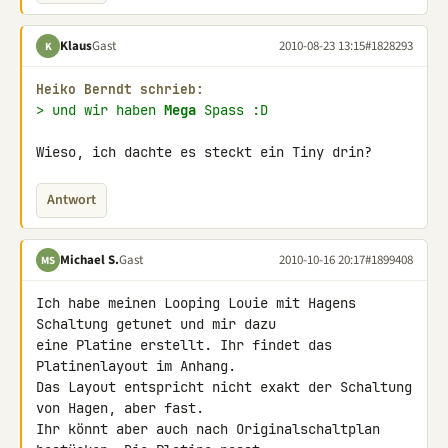
Klaus
Gast
2010-08-23 13:15
#1828293
K
Heiko Berndt schrieb:
> und wir haben 
Mega
 Spass :D
Wieso, ich dachte es steckt ein Tiny drin?
Antwort
Michael S.
Gast
2010-10-16 20:17
#1899408
MS
Ich habe meinen Looping Louie mit Hagens 
Schaltung getunet und mir dazu 

eine Platine erstellt. Ihr findet das 
Platinenlayout im Anhang.

Das Layout entspricht nicht exakt der Schaltung 
von Hagen, aber fast. 

Ihr könnt aber auch nach Originalschaltplan 