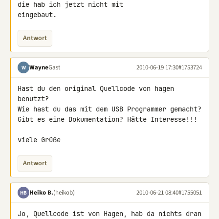
die hab ich jetzt nicht mit 

eingebaut.
Antwort
Wayne
Gast
2010-06-19 17:30
#1753724
W
Hast du den original Quellcode von hagen 
benutzt?

Wie hast du das mit dem USB Programmer gemacht?

Gibt es eine Dokumentation? Hätte Interesse!!!

viele Grüße
Antwort
Heiko B.
(heikob)
2010-06-21 08:40
#1755051
HB
Jo, Quellcode ist von Hagen, hab da nichts dran 