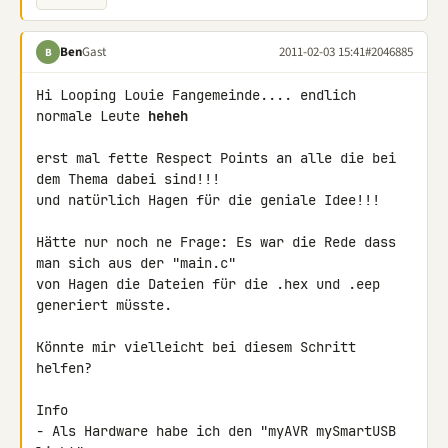
Ben
Gast
2011-02-03 15:41
#2046885
B
Hi Looping Louie Fangemeinde.... endlich 
normale Leute 
heheh
erst mal fette Respect Points an alle die bei 
dem Thema dabei sind!!!

und natürlich Hagen für die geniale Idee!!!

Hätte nur noch ne Frage: Es war die Rede dass 
man sich aus der "main.c" 

von Hagen die Dateien für die .hex und .eep 
generiert müsste.

Könnte mir vielleicht bei diesem Schritt 
helfen?

Info

- Als Hardware habe ich den "myAVR mySmartUSB 