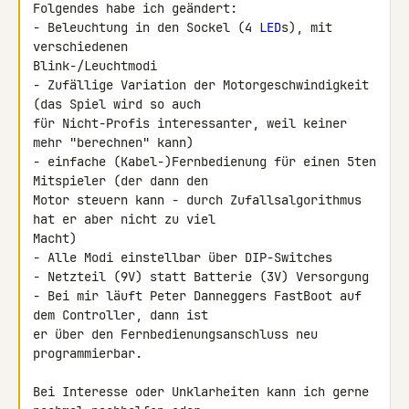
Folgendes habe ich geändert:

- Beleuchtung in den Sockel (4 
LED
s), mit 
verschiedenen 

Blink-/Leuchtmodi

- Zufällige Variation der Motorgeschwindigkeit 
(das Spiel wird so auch 

für Nicht-Profis interessanter, weil keiner 
mehr "berechnen" kann)

- einfache (Kabel-)Fernbedienung für einen 5ten 
Mitspieler (der dann den 

Motor steuern kann - durch Zufallsalgorithmus 
hat er aber nicht zu viel 

Macht)

- Alle Modi einstellbar über DIP-Switches

- Netzteil (9V) statt Batterie (3V) Versorgung

- Bei mir läuft Peter Danneggers FastBoot auf 
dem Controller, dann ist 

er über den Fernbedienungsanschluss neu 
programmierbar.

Bei Interesse oder Unklarheiten kann ich gerne 