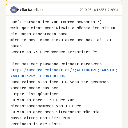
Heiko B.
(heikob)
2010-06-16 12:56
#1749943
HB
Hab´s tatsächlich zum laufen bekommen :)

Weiß gar nicht mehr wieviele Nächte ich mir um 
die Ohren geschlagen habe 

mich in das Thema einzulesen und das Teil zu 
bauen.

Gebote ab 75 Euro werden akzeptiert ^^

https://secure.reichelt.de/?;ACTION=20;LA=5010;
AWKID=252451;PROVID=2084
Habe keinen 6-poligen DIP Schalter genommen 
sondern mache das per 

Jumper, ist günstiger.

Es fehlen noch 1,30 Euro zur 
Mindestabnahmemenge von 10 Euro.

Es fehlen aber noch Silberdraht für die 
Masseleitung und Litze zum 

verbinden in der Liste.
