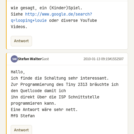
wie gesagt, ein (Kinder)Spiel.

Siehe 
http://www.google.de/search?
q=looping+louie
 oder diverse YouTube 

Videos.
Antwort
Stefan Walter
Gast
2010-01-13 09:15
#1552507
SW
Hallo,

ich finde die Schaltung sehr interessant.

Zur Programmierung des Tiny 2313 bräuchte ich 
den Quellcode damit ich 

ihn direkt über die ISP Schnittstelle 
programmieren kann.

Eine Antwort wäre sehr nett.

MfG Stefan
Antwort