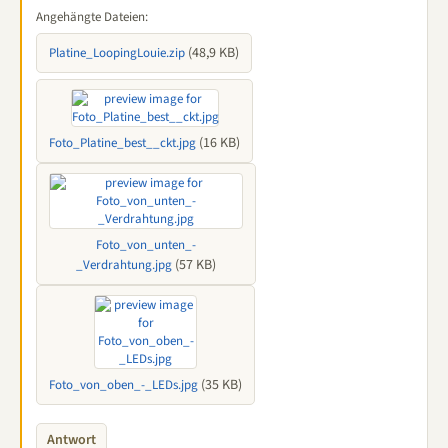
Angehängte Dateien:
(48,9 KB)
Platine_LoopingLouie.zip
(16 KB)
Foto_Platine_best__ckt.jpg
Foto_von_unten_-
(57 KB)
_Verdrahtung.jpg
(35 KB)
Foto_von_oben_-_LEDs.jpg
Antwort