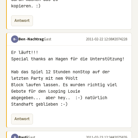
kopieren. :)
Antwort
Ben -Nachtrag
Gast
2011-02-22 12:08
#2074228
B-
Er läuft!!!

Special thanks an Hagen für die Unterstützung!

Hab das Spiel 12 Stunden nonStop auf der 
letzten Party mit nem 9Volt 

Block laufen lassen. Es wurden richtig viel 
Gebote für den Looping Louie 

abgegeben...  aber hey..  :-) natürlich 
Standhaft geblieben :-)
Antwort
Basti
Gast
2011-02-23 12:34
#2075876
B