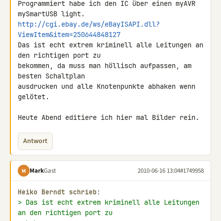
Programmiert habe ich den IC über einen myAVR 
http://cgi.ebay.de/ws/eBayISAPI.dll?
ViewItem&item=250644848127
Das ist echt extrem kriminell alle Leitungen an 
den richtigen port zu 

bekommen, da muss man höllisch aufpassen, am 
besten Schaltplan 

ausdrucken und alle Knotenpunkte abhaken wenn 
gelötet.

Heute Abend editiere ich hier mal Bilder rein.
Antwort
Mark
Gast
2010-06-16 13:04
#1749958
M
Heiko Berndt schrieb:
> Das ist echt extrem kriminell alle Leitungen 
an den richtigen port zu