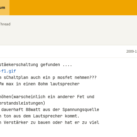
rum
Thread
2009-1
-f1.gif
m sChaltplan auch ein p mosfet nehmen???

7w max in einen 8ohm lautsprecher 

höhen(warscheinlich ein anderer Fet und 

rstandsleistungen)

 dauerhaft 88watt aus der Spannungsquelle 

n ton aus dem Lautsprecher kommt.

n Verstärker zu bauen oder hat er zu viel 
