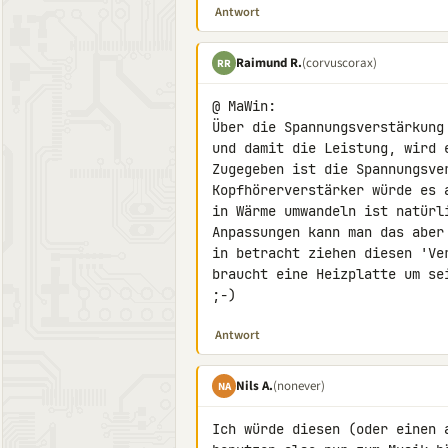
Antwort
Raimund R.
(corvuscorax)
RR
@ MaWin:

Über die Spannungsverstärkung
und damit die Leistung, wird 
Zugegeben ist die Spannungsve
Kopfhörerverstärker würde es 
in Wärme umwandeln ist natürl
Anpassungen kann man das aber
in betracht ziehen diesen 'Ve
braucht eine Heizplatte um se
;-)
Antwort
Nils A.
(nonever)
NA
Ich würde diesen (oder einen 