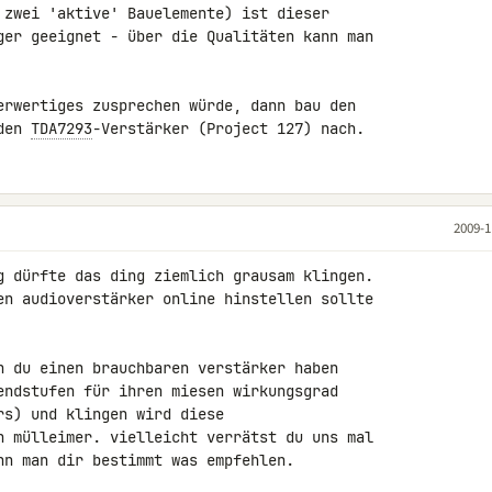
 zwei 'aktive' Bauelemente) ist dieser 

ger geeignet - über die Qualitäten kann man 

erwertiges zusprechen würde, dann bau den 

den 
TDA7293
-Verstärker (Project 127) nach.
2009-1
g dürfte das ding ziemlich grausam klingen. 

en audioverstärker online hinstellen sollte 

n du einen brauchbaren verstärker haben 

endstufen für ihren miesen wirkungsgrad 

s) und klingen wird diese 

n mülleimer. vielleicht verrätst du uns mal 

nn man dir bestimmt was empfehlen.
