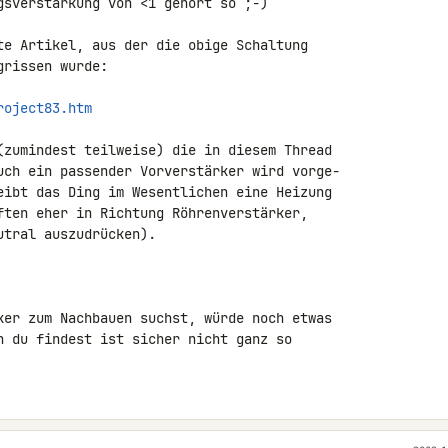
gsverstärkung von <1 gehört so ;-)

te Artikel, aus der die obige Schaltung

rissen wurde:

roject83.htm
(zumindest teilweise) die in diesem Thread

uch ein passender Vorverstärker wird vorge-

eibt das Ding im Wesentlichen eine Heizung

ften eher in Richtung Röhrenverstärker,

tral auszudrücken).

ker zum Nachbauen suchst, würde noch etwas

n du findest ist sicher nicht ganz so
