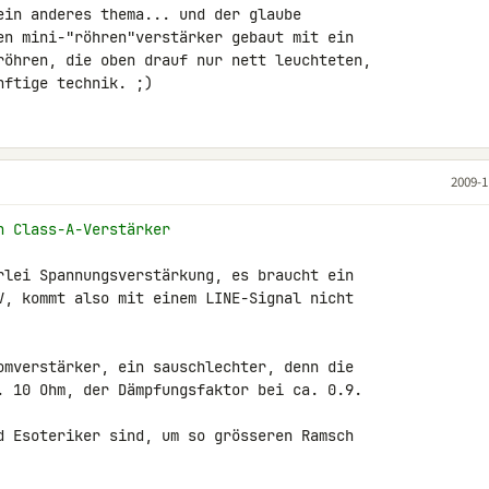
ein anderes thema... und der glaube 

en mini-"röhren"verstärker gebaut mit ein 

röhren, die oben drauf nur nett leuchteten, 

nftige technik. ;)
2009-1
n Class-A-Verstärker
rlei Spannungsverstärkung, es braucht ein 

V, kommt also mit einem LINE-Signal nicht 

omverstärker, ein sauschlechter, denn die 

. 10 Ohm, der Dämpfungsfaktor bei ca. 0.9.

d Esoteriker sind, um so grösseren Ramsch 
