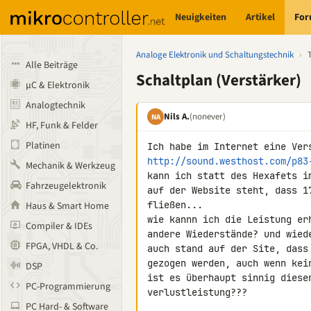
Neuigkeiten
Artikel
Fo
Analoge Elektronik und Schaltungstechnik
›
Alle Beiträge
Schaltplan (Verstärker)
µC & Elektronik
Analogtechnik
Nils A.
(nonever)
NA
HF, Funk & Felder
Platinen
http://sound.westhost.com/p83
Mechanik & Werkzeug
kann ich statt des Hexafets i
Fahrzeugelektronik
auf der Website steht, dass 1
fließen...

Haus & Smart Home
wie kannn ich die Leistung er
Compiler & IDEs
andere Wiederstände? und wiede
FPGA, VHDL & Co.
auch stand auf der Site, dass
gezogen werden, auch wenn kei
DSP
ist es überhaupt sinnig diese
PC-Programmierung
verlustleistung???

PC Hard- & Software