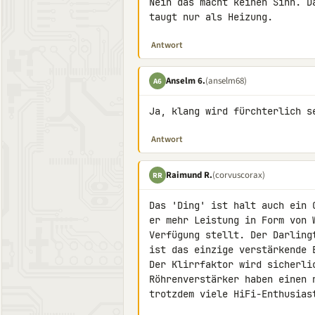
Nein das macht keinen Sinn. D
taugt nur als Heizung.
Antwort
Anselm 6.
(anselm68)
A6
Ja, klang wird fürchterlich s
Antwort
Raimund R.
(corvuscorax)
RR
Das 'Ding' ist halt auch ein 
er mehr Leistung in Form von 
Verfügung stellt. Der Darling
ist das einzige verstärkende 
Der Klirrfaktor wird sicherli
Röhrenverstärker haben einen 
trotzdem viele HiFi-Enthusiast