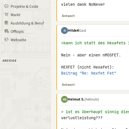
vielen dank NoNever
Projekte & Code
Markt
Antwort
Ausbildung & Beruf
HildeK
Gast
H
Offtopic
Webseite
>kann ich statt des Hexafets 
Nein - aber einen nMOSFET.

ANZEIGE
Beitrag "Re: Hexfet Fet"
Antwort
Helmut S.
(helmuts)
HS
> ist es überhaupt sinnig die
verlustleistung???
