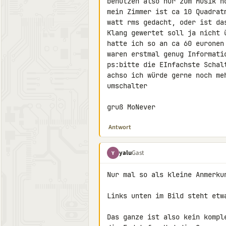
benutzen also nur zum Musik hö
mein Zimmer ist ca 10 Quadrat
watt rms gedacht, oder ist da
Klang gewertet soll ja nicht 
hatte ich so an ca 60 euronen
waren erstmal genug Informatio
ps:bitte die EInfachste Schalt
achso ich würde gerne noch me
umschalter

gruß MoNever
Antwort
yalu
Gast
Y
Nur mal so als kleine Anmerkun
Links unten im Bild steht etw
Das ganze ist also kein kompl