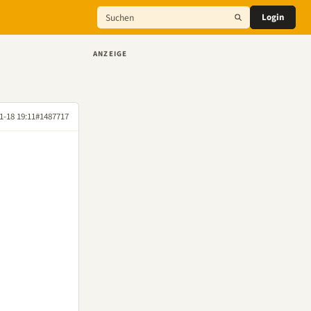
Login
ANZEIGE
1-18 19:11
#1487717