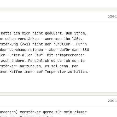
2009-1
 hatte ich mich nicht geäußert. Den Strom, 

er schon verstärken - wenn man ihn läßt.

rstärkung (<=1) nicht der 'Brüller'. Für'n 

aber durchaus reichen - aber dafür dann 88W 

ich "unter aller Sau". Mit entsprechenden 

 auch ändern. Persönlich würde ich es nie 

rstärker' aufzubauen, es sei denn, man 

inen Kaffee immer auf Temperatur zu halten. 

2009-1
anderern) Verstärker gerne für mein Zimmer 
