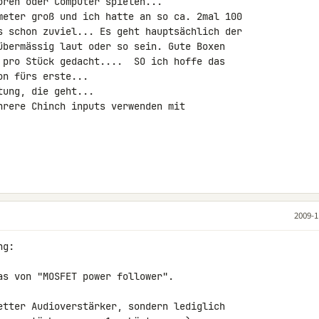
ren oder Computer spielen...

meter groß und ich hatte an so ca. 2mal 100 

s schon zuviel... Es geht hauptsächlich der 

übermässig laut oder so sein. Gute Boxen 

 pro Stück gedacht....  SO ich hoffe das 

n fürs erste...

ung, die geht...

hrere Chinch inputs verwenden mit 

2009-1
g:

as von "MOSFET power follower".

etter Audioverstärker, sondern lediglich
