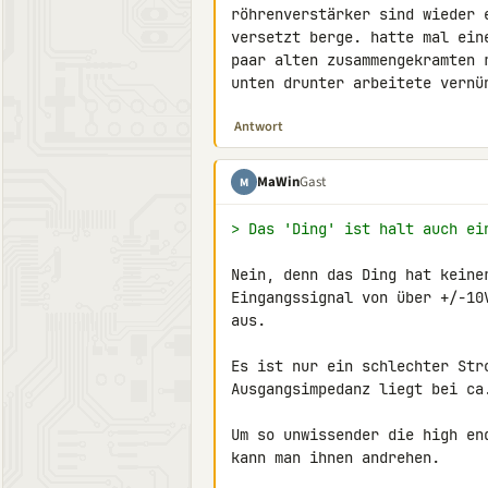
röhrenverstärker sind wieder 
versetzt berge. hatte mal ein
paar alten zusammengekramten 
unten drunter arbeitete vernü
Antwort
MaWin
Gast
M
> Das 'Ding' ist halt auch ei
Nein, denn das Ding hat keine
Eingangssignal von über +/-10
aus.

Es ist nur ein schlechter Str
Ausgangsimpedanz liegt bei ca
Um so unwissender die high en
kann man ihnen andrehen.