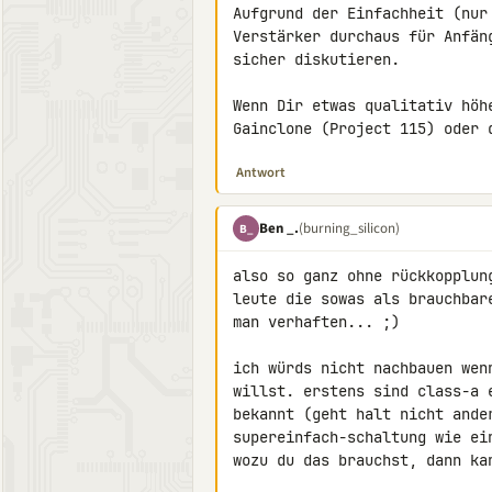
Aufgrund der Einfachheit (nur
Verstärker durchaus für Anfän
sicher diskutieren.

Wenn Dir etwas qualitativ höh
Gainclone (Project 115) oder 
Antwort
Ben _.
(burning_silicon)
B_
also so ganz ohne rückkopplun
leute die sowas als brauchbar
man verhaften... ;)

ich würds nicht nachbauen wen
willst. erstens sind class-a 
bekannt (geht halt nicht ander
supereinfach-schaltung wie ei
wozu du das brauchst, dann ka