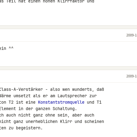
as Teil hat einen hohen Klirrfaktor und

2009-1
ein ^^
2009-1
Class-A-Verstärker - also wen wunderts, daß 

Wärme umsetzt als er am Lautsprecher zur 

ton T2 ist eine 
Konstantstromquelle
 und T1 

Element in der ganzen Schaltung.

ch auch nicht ganz ohne sein, aber auch 

nicht ganz unerheblichen Klirr und scheinen 

en zu begeistern.
